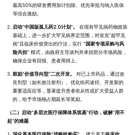
最高50%的研发费用加计扣除、优先审批与纳入医保
等综合激励。
启动“中国版孤儿药2.0计划”。
在现有罕见病药物政策
基础上，进一步扩大罕见病界定范围，对攻克“超罕见
病”且临床价值突出的疗法，实行
“国家专项采购与风
险共担”
模式，由政府主导谈判并承担部分市场风险，
确保企业有回报、患者用得上。
鼓励“价值导向型”二次开发。
对已上市药品，通过改
良剂型（如长效注射剂）、优化给药途径、开发新的
重要适应症等，显著提升患者依从性或扩大受益人群
的，给予市场独占期延长等奖励。
（二）启动“多层次医疗保障体系筑基”行动，破解“用不
起”的难题
深化基本医疗保险“战略性购买”。
建立基于
临床价