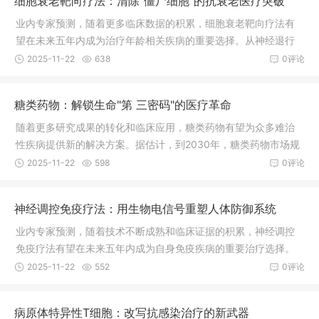
细胞衰老靶向疗法：清除"僵尸细胞"的抗衰老医疗突破
业内专家预测，随着更多临床数据的积累，细胞衰老靶向疗法有
望在未来五年内成为治疗年龄相关疾病的重要选择。从神经退行
性疾病到代谢综合征，从器官纤维化到癌症预防，这一创新疗法
2025-11-22
638
0评论
正在开创健康老龄化的新纪元。预计到2030年，全球抗衰老药物
市场规模将超过300亿美元。
糖类药物：解锁生命"第 三密码"的医疗革命
随着更多研究成果的转化和临床应用，糖类药物有望为众多难治
性疾病提供新的解决方案。据估计，到2030年，糖类药物市场规
模将达到250亿美元，成为生物医药领域的重要增长点，为全球数
2025-11-22
598
0评论
百万患者带来新的希望。
神经调控免疫疗法：用生物电信号重塑人体防御系统
业内专家预测，随着技术不断成熟和临床证据的积累，神经调控
免疫疗法有望在未来五年内成为自身免疫疾病的重要治疗选择。
到2030年，该领域市场规模预计将达到180亿美元，为全球数千
2025-11-22
552
0评论
万自身免疫疾病患者带来新的希望。
病原体特异性T细胞：改写抗感染治疗的新武器