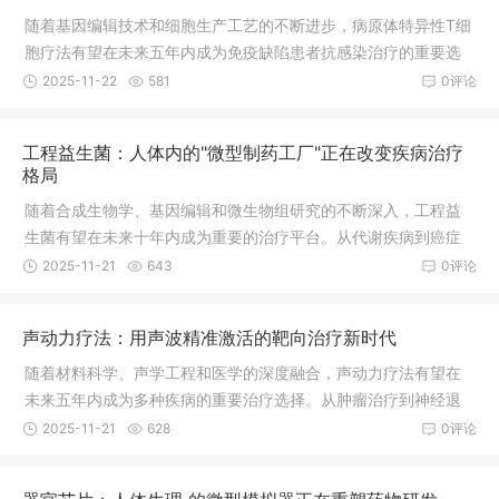
随着基因编辑技术和细胞生产工艺的不断进步，病原体特异性T细
胞疗法有望在未来五年内成为免疫缺陷患者抗感染治疗的重要选
择。从单一病原体到多病原体，从治疗到预防，从自体细胞到通
2025-11-22
581
0评论
用型产品，这种创新的免疫疗法正在开创抗感染治疗的新纪元，
为面临感染威胁的患者提供更加精准、有效的保护。据行业预
工程益生菌：人体内的"微型制药工厂"正在改变疾病治疗
测，到2030年，该领域市场规模有望突破150亿美元，成为细胞
格局
治疗产业的重要增长点。
随着合成生物学、基因编辑和微生物组研究的不断深入，工程益
生菌有望在未来十年内成为重要的治疗平台。从代谢疾病到癌症
治疗，从慢性病管理到预防医学，这种创新的活体药物正在开辟
2025-11-21
643
0评论
精准医疗的新天地，为无数患者带来新的希望。
声动力疗法：用声波精准激活的靶向治疗新时代
随着材料科学、声学工程和医学的深度融合，声动力疗法有望在
未来五年内成为多种疾病的重要治疗选择。从肿瘤治疗到神经退
行性疾病，从抗感染治疗到组织工程，这种无创、精准的治疗方
2025-11-21
628
0评论
式正在开创医疗技术的新纪元，为患者提供更安全、有效的治疗
选择。