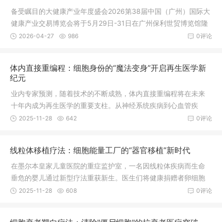
备受瞩目的大健康产业年度盛会2026第38届中国（广州）国际大
健康产业交易博览会将于5月29日-31日在广州保利世贸博览馆隆
重召开。本次健博会共设：“医疗器械暨医院建设展”“食药同源与
2026-04-27
986
0评论
新渠道电商展”“营养健康与健康原料展”三大主题展，三展联动，
贯通全产业链，一站式对接多元商机。
体内直接重编程：细胞身份的“魔法变身”开启再生医学新
纪元
业内专家预测，随着技术的不断成熟，体内直接重编程将在未来
十年内成为再生医学的重要支柱。从神经系统疾病到心血管疾
病，从代谢性疾病到器官修复，这一创新技术正在为现代医学开
2025-11-28
642
0评论
辟全新道路。预计到2035年，该技术相关市场规模将达到500亿
美元，有望为无数患者带来再生希望。
线粒体移植疗法：细胞能量工厂的“器官移植”新时代
在墨尔本皇家儿童医院的重症监护室，一名因线粒体疾病而生命
垂危的婴儿通过新型疗法重获新生。医生们将健康捐赠者卵细胞
中的线粒
2025-11-28
608
0评论