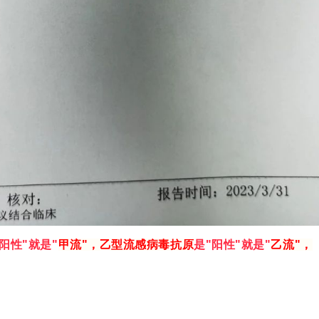
"阳性"就是"
甲流"，乙
型流感病毒抗原
是"阳性"就是"
乙流"，