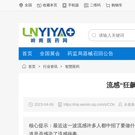
全国
收藏本页
手机版
二维码
购物车
首页
全国展会
药监局器械召回公告
首页
>
行业资讯
>
智慧医药
流感“狂
2023-04-06
https://mp.weixin.qq.com/s/COn
永泰新
核心提示：最近这一波流感许多人都中招了要做什
道是否感染了流感病毒。