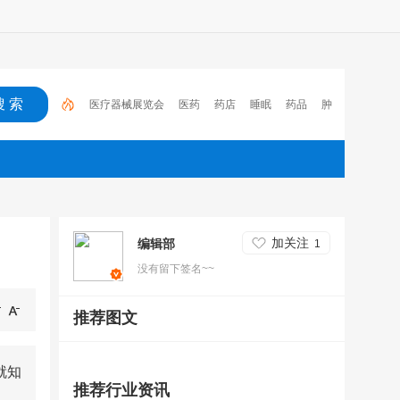
医疗器械展览会
医药
药店
睡眠
药品
肿
瘤
医保
电子处方流转平台
2023
心脑血管疾
病
加关注
编辑部
1
没有留下签名~~
推荐图文
就知
推荐行业资讯