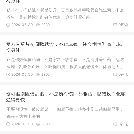
垮身体
缺才补，不缺乱补就是伤身。盲目跟风常年吃复合维生素，不是
养生，是在持续打乱身体代谢、透支肝肾机能。
2026-06-30
2989
0评论
复方甘草片别咳嗽就含，不止成瘾，还会悄悄升高血压、
伤身体
它是强效镇咳药物，不是家常止咳零食、不是润肺养生药。乱吃
成瘾、乱吃伤血压、久吃拖肺病，很多人的老慢支、体虚乏力，
都是乱吃甘草片拖出来的。
2026-06-30
2968
0评论
创可贴别随便乱贴，不是所有伤口都能贴，贴错反而化脓
烂得更快
不要习惯性一破皮就贴、一贴就不摘，很多小伤口越贴越严重，
都是人为捂出来的。
2026-06-30
2806
0评论