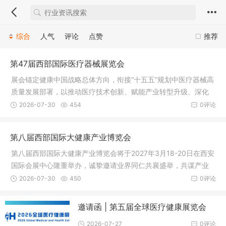
综合
人气
评论
点赞
推荐
第47届西部国际医疗器械展览会
展会锚定健康中国战略总体方向，衔接“十五五”规划中医疗器械高
质量发展部署，以推动医疗技术创新、赋能产业转型升级、深化
行业交流合作为发展目标，构建集“展览展示+高端论坛+服务贸
2026-07-30
454
0评论
易”于一体的全维度产业服务平台，汇聚政府主管部门、医疗机
构、行业协会、科研院所、高等院校、领军企业及全链条采购
第八届西部国际大健康产业博览会
商、经销商、专业观众等各界代表，共筑医疗健康事业创新高
地。
第八届西部国际大健康产业博览会将于2027年3月18-20日在西安
国际会展中心隆重举办，诚挚邀请业界同仁共襄盛举，共谋产业
创新发展，共拓合作共赢新局。
2026-07-30
450
0评论
邀请函 | 第五届全球医疗健康展览会
2026-07-27
0评论