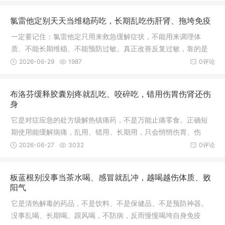
氯雷他定别天天当维稳药吃，长期乱吃伤肝肾、拖垮免疫
一定要记住：氯雷他定只用来救急缓解症状，不能用来调理体
质、不能长期维稳、不能预防过敏。真正改善反复过敏，靠的是
避开过敏源、修复皮肤和身体屏障、调理免疫力，不是靠常年吃
2026-06-29
1987
0评论
药压制症状。
布洛芬缓释胶囊别疼就乱吃、咬碎吃，错用伤胃伤肾还伤
身
它是对症应急的处方级解热镇痛药，不是万能止痛零食。正确短
期使用能缓解病痛，乱用、错用、长期用，只会悄悄伤胃、伤
肾、伤身体。
2026-06-27
3032
0评论
板蓝根别没事当茶水喝、感冒就乱冲，越喝越伤体质、败
阳气
它是清热解毒的药品，不是饮料、不是保健品、不是预防神器。
没事乱喝、长期喝、跟风喝，不防病，反而慢慢喝垮自身免疫