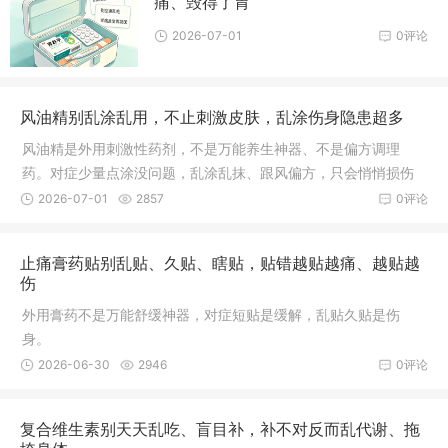
痛、毁得了胃
2026-07-01
0评论
风油精别乱涂乱用，不止刺激皮肤，乱涂伤身隐患超多
风油精是外用刺激性药剂，不是万能养生神器、不是偏方调理
药。对症少量点涂没问题，乱涂乱抹、跟风偏方，只会悄悄损伤
皮肤、黏膜和神经。
2026-07-01
2857
0评论
止痛膏药贴别乱贴、久贴、瞎贴，贴错越贴越痛、越贴越
伤
外用膏药不是万能舒缓神器，对症短贴是缓解，乱贴久贴是伤
身。
2026-06-30
2946
0评论
复合维生素别天天乱吃、盲目补，补不对反而乱代谢、拖