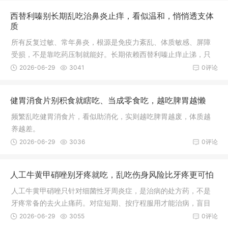
西替利嗪别长期乱吃治鼻炎止痒，看似温和，悄悄透支体
质
所有反复过敏、常年鼻炎，根源是免疫力紊乱、体质敏感、屏障
受损，不是靠吃药压制就能好。长期依赖西替利嗪止痒止涕，只
是掩盖症状，越拖体质越敏感，过敏越难根治。
2026-06-29
3041
0评论
健胃消食片别积食就瞎吃、当成零食吃，越吃脾胃越懒
频繁乱吃健胃消食片，看似助消化，实则越吃脾胃越废，体质越
养越差。
2026-06-29
3036
0评论
人工牛黄甲硝唑别牙疼就吃，乱吃伤身风险比牙疼更可怕
人工牛黄甲硝唑只针对细菌性牙周炎症，是治病的处方药，不是
牙疼常备的去火止痛药。对症短期、按疗程服用才能治病，盲目
乱吃、随意停药、酒后服用，只会伤身害体，得不偿失。
2026-06-29
3055
0评论