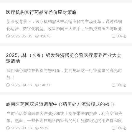
医疗机构实行药品零差价应对策略
新医改背景下，医疗机构需从被动适应转向主动变革，通过精细
化运营、数字化转型、政策协同三大抓手，平衡控费压力与服务
质量，最终实现可持续发展。建议优先落地供应链优化与绩效考
2025-05-05
12678
0评论
核改革，逐步推进信息化与创新服务，形成差异化竞争优势。
2025吉林（长春）银发经济博览会暨医疗康养产业大会
邀请函
我们满心期待在长春与您相逢，共同见证这一行业盛事的高光时
刻 ！
2025-04-16
14677
0评论
岭南医药网双通道调配中心药房处方流转模式的核心
当前药店普遍面临客户减少和线上竞争带来的挑战，利润空间受
限。然而，一些长期在地区内经营的药店凭借稳定的用户群和良
好口碑，仍具有潜在优势。为了促进这些药店的发展，我们鼓励
2025-03-16
9279
0评论