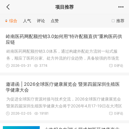
项目推荐
综合
人气
评论
点赞
推荐
岭南医药网配额控销3.0如何用“特许配额直供”重构医药供
应链
岭南医药网配额控销3.0体系，通过构建外配处方流转一站式服
务，顺应了医药分家、处方外流的行业趋势，具备较强的市场竞
争力。未来，通过深化数字化运营、优化供应链管理及拓展健康
2026-05-31
3774
0评论
服务生态，有望在医疗互联网领域占据更重要的市场地位。
邀请函 | 2026全球医疗健康展览会 暨第四届深圳生殖医
学健康大会
为促进全球医疗资源对接与技术交流，2026全球医疗健康展览会
暨第四届深圳生殖医学健康大会将于2026年4月17-19日在大湾区
（深圳）举办。本次展会汇聚30多国顶尖专家、100多家医院与
2026-02-05
19181
0评论
机构，展览面积5000平方米，预计超3000人参会，聚焦慢性病
管理、再生医学、长寿医学、功能医学、癌症治疗、生殖医学、