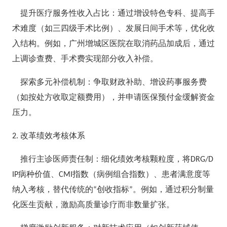
提升医疗服务性收入占比：通过增设特色专科、提高手
术难度（如三四级手术比例）、发展日间手术等，优化收
入结构。例如，广州增城区医院在取消药品加成后，通过
上调诊查费、手术费实现部分收入补偿。
探索多元补偿机制：争取财政补助、增设药事服务费
（如按处方收取定额费用），并申请医保预付金缓解资金
压力。
改革绩效考核体系
2.
推行主诊医师责任制：细化绩效考核颗粒度，将
DRG/D
病种价值、
指数（病例组合指数）、患者满意度等
IP
CMI
纳入考核，替代传统的
创收指标
。例如，通过积分制量
“
”
化医生贡献，激励高质量诊疗而非数量扩张。