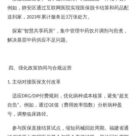
例如，静安区通过互联网医院实现医保脱卡结算和药品配
送到家，
年累计服务近
万张处方。
2023
3
探索
智慧共享药房
，集中管理中药饮片调剂与煎煮，
“
”
解决基层中药供应不足问题。
四、强化政策协同与合规运营
主动对接医保支付改革
1.
适应
付费规则，优化病种成本核算，避免
超支
DRG/DIP
“
自负
。例如，通过
值（费用效率指数）分析病种盈
”
QE
亏，调整临床路径。
参与医保直接结算试点，缩短药械回款周期。福建省通