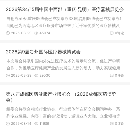
2026第34/15届中国中西部（重庆·昆明）医疗器械展览会
自创办至今,重庆医博会已成功举办33届,昆明医博会已成功举办1
4届,已为西南地区医疗服务市场带来了近千家优质的医疗器械及
耗材的生产制造服务商。展会着里突出资源整合优势,推动西南地
2025-08-29
45074
0评论
区医疗服务产业链发展及优化,将继续构建高质量的行业贸易和学
术交流平台。
2026第9届贵州国际医疗器械博览会
本次展会将吸引国内外先进医疗技术的展示与交流，促进产学研
合作，为推动医疗健康产业的发展注入新的动力，助力实现健康
中国的宏伟目标。
2025-08-29
29030
0评论
第八届成都医药健康产业博览会 （2026成都医药博览
会）
组委会将联合相关行业协会、行业媒体等在药交会期间举办一系
列专业性强、内容丰富的会议活动，邀请业内大咖、企业领袖等
到场针对行业热点话题进行分享和交流，以此吸引更多有影响力
2025-08-14
11989
0评论
和决策权的专业观众前来参观参会。