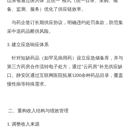
山东省通过医共体
五统一
模式（统一目录、采购、储
“
”
备、监测、服务）优化了供应链效率。
与药企签订长期供应协议，明确违约处罚条款，防范集
采中选药品断供风险。
建立应急响应体系
3.
针对短缺药品（如罕见病用药）设立应急储备库，并与
第三方药房合作流转电子处方，通过
云药房
补充供应缺
“
”
口。静安区通过互联网医院拓展
余种药品目录，覆盖
1200
慢性病等特殊需求。
二、重构收入结构与绩效管理
调整收入来源
1.