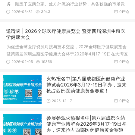
务，顺应了医药分家、处方外流的行业趋势，具备较强的市场竞
争力。未来，通过深化数字化运营、优化供应链管理及拓展健康
2026-05-31
3943
0评论
服务生态，有望在医疗互联网领域占据更重要的市场地位。
邀请函 | 2026全球医疗健康展览会 暨第四届深圳生殖医
学健康大会
为促进全球医疗资源对接与技术交流，2026全球医疗健康展览会
暨第四届深圳生殖医学健康大会将于2026年4月17-19日在大湾区
（深圳）举办。本次展会汇聚30多国顶尖专家、100多家医院与
2026-02-05
19356
0评论
机构，展览面积5000平方米，预计超3000人参会，聚焦慢性病
管理、再生医学、长寿医学、功能医学、癌症治疗、生殖医学、
火热报名中|第八届成都医药健康产业
医疗旅游及跨境医美等多项议题，推动新技术临床应用，助力人
博览会2026年3月17-19日举办，速来
类健康与生命质量提升。
抢占西部医药健康黄金赛道！
2025-12-17
0评论
参展参观火热报名中|第八届成都医药
健康产业博览会2026年3月17-19日举
办，速来抢占西部医药健康黄金赛道！