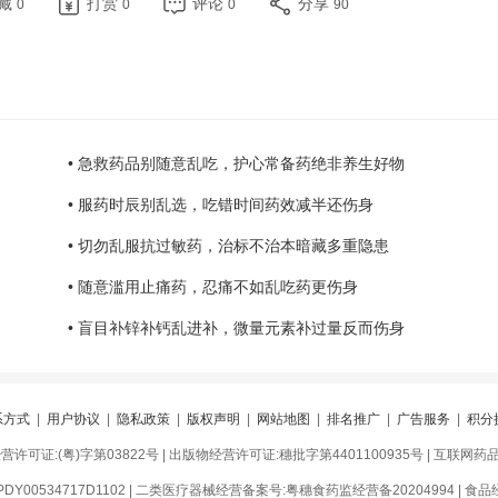
藏
打赏
评论
分享
0
0
0
90
• 急救药品别随意乱吃，护心常备药绝非养生好物
• 服药时辰别乱选，吃错时间药效减半还伤身
• 切勿乱服抗过敏药，治标不治本暗藏多重隐患
• 随意滥用止痛药，忍痛不如乱吃药更伤身
• 盲目补锌补钙乱进补，微量元素补过量反而伤身
系方式
|
用户协议
|
隐私政策
|
版权声明
|
网站地图
|
排名推广
|
广告服务
|
积分
可证:(粤)字第03822号 | 出版物经营许可证:穗批字第4401100935号 | 互联网药品信
Y00534717D1102 | 二类医疗器械经营备案号:粤穗食药监经营备20204994 | 食品经营