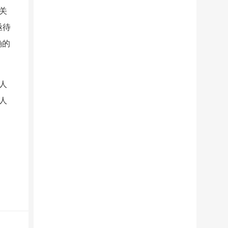
关
亟待
确的
人
人