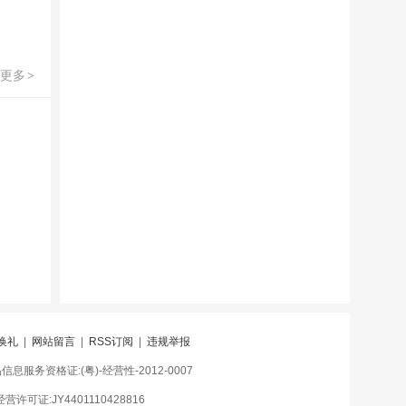
更多
>
换礼
|
网站留言
|
RSS订阅
|
违规举报
息服务资格证:(粤)-经营性-2012-0007
许可证:JY4401110428816