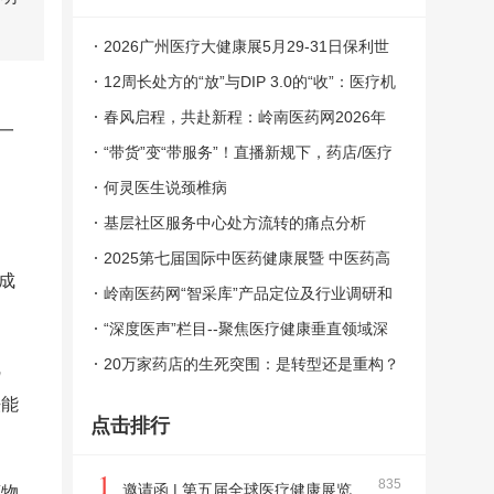
2026广州医疗大健康展5月29-31日保利世
贸博览馆盛大召开
12周长处方的“放”与DIP 3.0的“收”：医疗机
构如何跨越新生存门槛
春风启程，共赴新程：岭南医药网2026年
一
开工寄语
“带货”变“带服务”！直播新规下，药店/医疗
机构如何破局？
何灵医生说颈椎病
基层社区服务中心处方流转的痛点分析
2025第七届国际中医药健康展暨 中医药高
成
质量发展生态大会
岭南医药网“智采库”产品定位及行业调研和
招募入驻方案
“深度医声”栏目--聚焦医疗健康垂直领域深
度知识共享平台
20万家药店的生死突围：是转型还是重构？
靶
法能
点击排行
1
835
邀请函 | 第五届全球医疗健康展览
药物