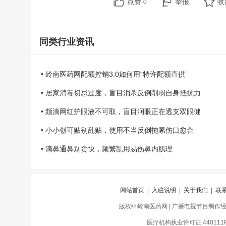
点赞
举报
收
0
同类行业资讯
• 岭南医药网配额控销3.0如何用“特许配额直供”
• 居家消毒切忌过度，盲目消杀反倒削弱自身抵抗力
• 频滴网红护眼液不可取，盲目润眼正在透支双眼健
• 小小创可贴别乱贴，使用不当反倒拖累伤口愈合
• 滴鼻通鼻别贪快，频繁乱用易伤鼻内肌理
网站首页
|
入驻说明
|
关于我们
|
联
版权© 岭南医药网 | 广播电视节目制作经营许
医疗机构执业许可证:440111PD