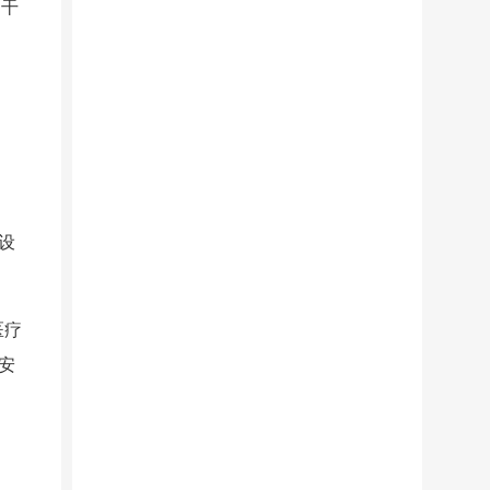
的干
调
设
医疗
安