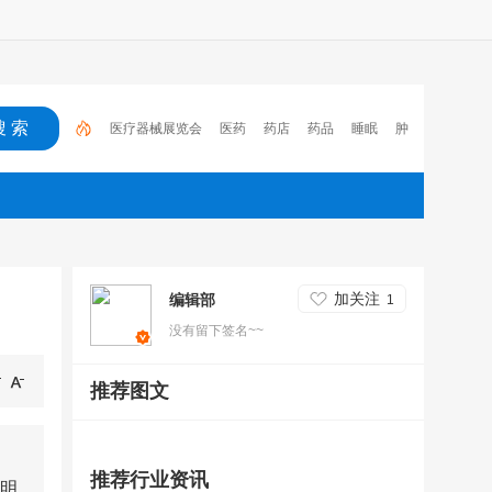
医疗器械展览会
医药
药店
药品
睡眠
肿
瘤
医保
电子处方流转平台
2023
心脑血管疾
病
加关注
编辑部
1
没有留下签名~~
推荐图文
推荐行业资讯
明