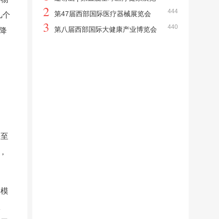
2
444
会
第47届西部国际医疗器械展览会
几个
3
440
第八届西部国际大健康产业博览会
降
甚至
，
测模
患