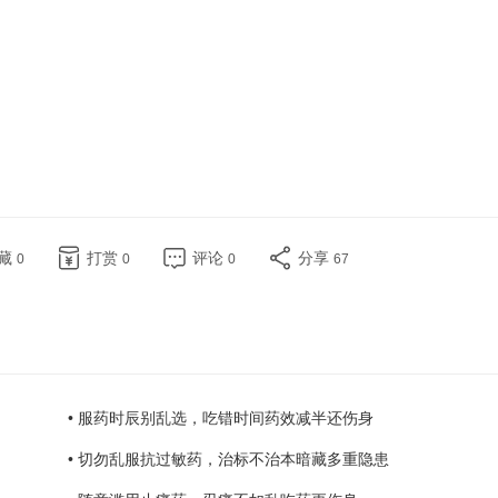
藏
打赏
评论
分享
0
0
0
67
• 服药时辰别乱选，吃错时间药效减半还伤身
• 切勿乱服抗过敏药，治标不治本暗藏多重隐患