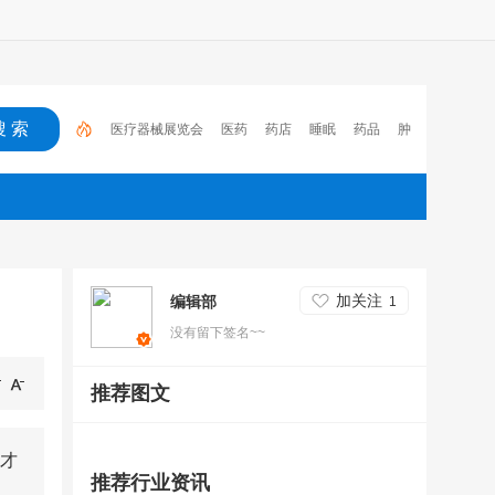
医疗器械展览会
医药
药店
睡眠
药品
肿
瘤
医保
电子处方流转平台
2023
心脑血管疾
病
加关注
编辑部
1
没有留下签名~~
推荐图文
才
推荐行业资讯