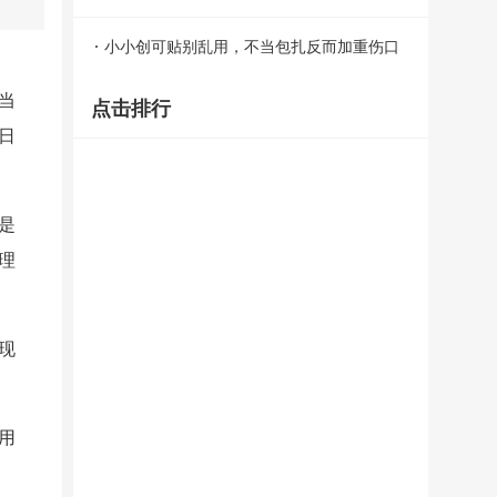
小小创可贴别乱用，不当包扎反而加重伤口
感染
当
点击排行
日
是
理
现
用