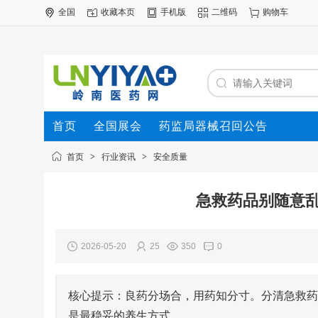
全国
收藏本页
手机版
二维码
购物车
首页
全国展会
药监局器械召回公告
首页
>
行业资讯
>
安全质量
急救药品别随意
2026-05-20
25
350
0
核心提示：良药分场合，用药知分寸。分清急救药
是最稳妥的养生方式。