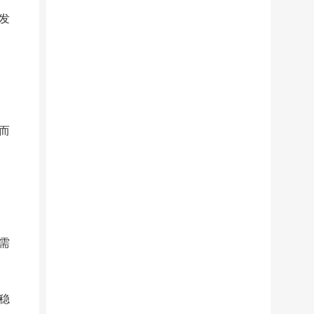
发
而
需
稳