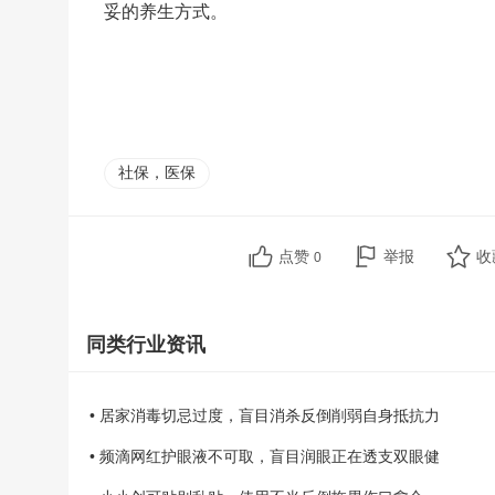
妥的养生方式。
社保，医保
点赞
举报
收
0
同类行业资讯
• 居家消毒切忌过度，盲目消杀反倒削弱自身抵抗力
• 频滴网红护眼液不可取，盲目润眼正在透支双眼健