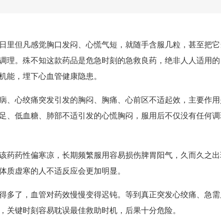
日里但凡感觉胸口发闷、心慌气短，就随手含服几粒，甚至把它
调理。殊不知这款药品是危急时刻的急救良药，绝非人人适用的
机能，埋下心血管健康隐患。
病、心绞痛突发引发的胸闷、胸痛、心前区不适起效，主要作用
足、低血糖、肺部不适引发的心慌胸闷，服用后不仅没有任何调
该药药性偏寒凉，长期频繁服用容易损伤脾胃阳气，久而久之出
体质虚寒的人不适反应会更加明显。
得多了，血管对药效慢慢变得迟钝。等到真正突发心绞痛、急需
，关键时刻容易耽误最佳救助时机，后果十分危险。