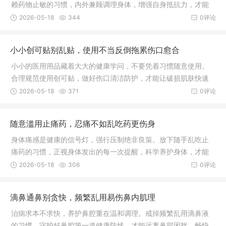
赖药物止敏的习惯，内外兼顾调理身体，增强自身抵抗力，才能
从根本上减少过敏发作，安稳守护身体健康。
2026-05-18
344
0评论
小小创可贴别乱贴，使用不当反倒拖累伤口愈合
小小的医用用品藏着大大的健康学问，不要凭着习惯随意使用。
合理规范使用创可贴，做好伤口清洁防护，才能让破损肌肤快速
愈合，远离皮肤感染困扰。
2026-05-18
371
0评论
随意滥用止痛药，忍痛不如乱吃药更伤身
身体痛感是健康的信号灯，强行压制绝非良策。放下随手乱吃止
痛药的习惯，正视身体发出的每一次提醒，科学养护身体，才能
远离病痛折磨，守护身心长久安康。
2026-05-18
306
0评论
滴鼻通鼻别贪快，频繁乱用易伤鼻内肌理
治病求本不求快，养护鼻腔重在温和调理。戒掉频繁乱用滴鼻液
的习惯，守护好鼻腔第一道健康防线，才能远离鼻部困扰，畅快