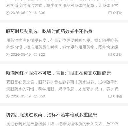
科学适度的清洁方式，减少化学用品对身体的刺激，让身体正常
接触自然环境，慢慢养好自身免疫力，才是守护一家人平安健康
2026-05-19
339
0评论
的长久之道。
服药时辰别乱选，吃错时间药效减半还伤身
用药治病讲究循规有度，剂量到位更要时间合规。摒弃随手吃药
的坏习惯，找准服药最佳时机，科学规范服用药物，既能快速缓
解身体病痛，又能最大程度减少药物对身体的伤害，早日恢复健
2026-05-19
322
0评论
康状态。
频滴网红护眼液不可取，盲目润眼正在透支双眼健康
双眼是心灵之窗，眼部养护贵在静养而非药水滋养。戒掉随手乱
滴眼药水的习惯，科学用眼、规律作息，才是守护视力、养护双
眼最稳妥长久的方式。
2026-05-19
350
0评论
切勿乱服抗过敏药，治标不治本暗藏多重隐患
抗过敏药只是应急缓解手段，绝非调理体质的长久良方。放下依