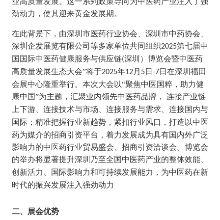
业高质量发展
。
这一
系列
政策导向为中医药产业注入了强
劲动力，使其迎来黄金发展期。
在此背景下，
由深圳市医药行业协会、深圳市中药协会、
深圳企发展览有限公司等多家单位共同组织
第
七
届中
202
5
国国际中医药健康服务
与供应链
深圳）博览会暨中医药
(
高质量发展生态大会”将于
年
月
日
日在深圳福田
202
5
12
5
-
7
会展中心隆重举行。本次大会以
“聚焦中医国粹，助力健
康中国”为主题，汇聚业内领先中医药品牌，
连接产业链
上下游、连接技术与市场、连接服务与需求、连接国内与
国际
；
精准把握行业新趋势，紧扣行业风口，打造以中医
药为媒介的招商引资平台，着力发展成为具有国内外广泛
影响力的中医药行业贸易盛会、招商引资洽谈会
。
博览会
的举办
将显著提升深圳乃至全国中医药产业的
整体效能、
创新活力、国际影响力和可持续发展能力，为中医药在新
时代的振兴发展注入强劲动力
二、
展会优势