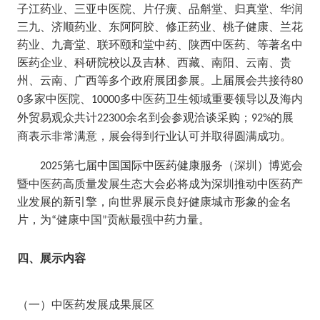
子江药业、三亚中医院、
片仔癀
、
品斛堂、归真堂、华润
三九、
济顺药业、东阿阿胶、修正药业、桃子健康、兰花
药业、九膏堂、联环颐和堂中药、陕西中医药、等著名中
医药企业、科研院校以及吉林、
西藏、南阳、
云南、贵
州、
云南、
广西等多个政府展团参展。上届展会共接待
80
多家中医院、
多中医药卫生领域重要领导以及海内
0
10000
外贸易观众共计
余名到会参观洽谈采购；
的展
22300
92%
商表示非常满意，展会得到行业认可并取得圆满成功。
第
七
届中国国际中医药健康服务（深圳）博览会
202
5
暨中医药高质量发展生态大会必将成为深圳推动中医药产
业发展的新引擎，向世界展示良好健康城市形象的金名
片，为
健康中国
贡献最强中药力量。
“
”
四、展示内容
（一）中医药发展成果展区