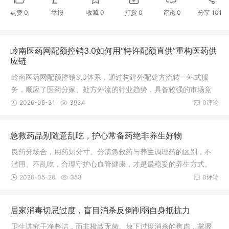
点赞
0
举报
收藏
0
打赏
0
评论
0
分享
101
岭南医药网配额控销3.0如何用“特许配额直供”重构医药供
应链
岭南医药网配额控销3.0体系，通过构建外配处方流转一站式服
务，顺应了医药分家、处方外流的行业趋势，具备较强的市场竞
争力。未来，通过深化数字化运营、优化供应链管理及拓展健康
2026-05-31
3934
0评论
服务生态，有望在医疗互联网领域占据更重要的市场地位。
急救药品别随意乱吃，护心常备药绝非养生好物
良药分场合，用药知分寸。分清急救药与养生调理药的区别，不
滥用、不乱吃，合理守护心血管健康，才是最稳妥的养生方式。
2026-05-20
353
0评论
居家消毒切忌过度，盲目消杀反倒削弱自身抵抗力
卫生讲究干净整洁，而非极致无菌。放下过度消杀的焦虑，掌握