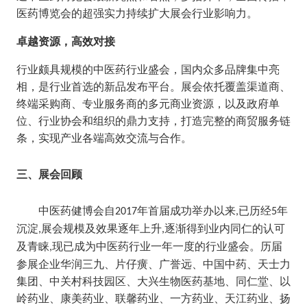
医药博览会的超强实力持续扩大展会行业影响力。
卓越资源，高效对接
行业颇具规模的中医药行业盛会，国内众多品牌集中亮
相，是行业首选的新品发布平台。展会依托覆盖渠道商、
终端采购商、专业服务商的多元商业资源，以及政府单
位、行业协会和组织的鼎力支持，打造完整的商贸服务链
条，实现产业各端高效交流与合作。
三、展会回顾
中医药健博会
自
年首届成功举办以来
已历经
年
201
7
,
5
沉淀
展会规模及效果逐年上升
逐渐得到业内同仁的认可
,
,
及青睐
现已成为
中医药行业
一年一度的行业盛会
。历届
,
参展企业华润三九、片仔癀、广誉远、中国中药、天士力
集团、中关村科技园区、大兴生物医药基地、同仁堂、以
岭药业、康美药业、联馨药业、一方药业、天江药业、扬