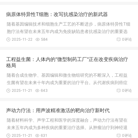
万自身免疫疾病患者带来新的希望。
病原体特异性T细胞：改写抗感染治疗的新武器
随着基因编辑技术和细胞生产工艺的不断进步，病原体特异性T细
胞疗法有望在未来五年内成为免疫缺陷患者抗感染治疗的重要选
择。从单一病原体到多病原体，从治疗到预防，从自体细胞到通
2025-11-22
584
0评论
用型产品，这种创新的免疫疗法正在开创抗感染治疗的新纪元，
为面临感染威胁的患者提供更加精准、有效的保护。据行业预
工程益生菌：人体内的"微型制药工厂"正在改变疾病治疗
测，到2030年，该领域市场规模有望突破150亿美元，成为细胞
格局
治疗产业的重要增长点。
随着合成生物学、基因编辑和微生物组研究的不断深入，工程益
生菌有望在未来十年内成为重要的治疗平台。从代谢疾病到癌症
治疗，从慢性病管理到预防医学，这种创新的活体药物正在开辟
2025-11-21
643
0评论
精准医疗的新天地，为无数患者带来新的希望。
声动力疗法：用声波精准激活的靶向治疗新时代
随着材料科学、声学工程和医学的深度融合，声动力疗法有望在
未来五年内成为多种疾病的重要治疗选择。从肿瘤治疗到神经退
行性疾病，从抗感染治疗到组织工程，这种无创、精准的治疗方
2025-11-21
631
0评论