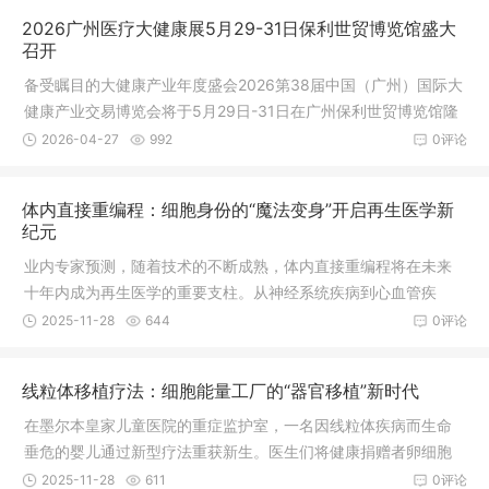
2026广州医疗大健康展5月29-31日保利世贸博览馆盛大
召开
备受瞩目的大健康产业年度盛会2026第38届中国（广州）国际大
健康产业交易博览会将于5月29日-31日在广州保利世贸博览馆隆
重召开。本次健博会共设：“医疗器械暨医院建设展”“食药同源与
2026-04-27
992
0评论
新渠道电商展”“营养健康与健康原料展”三大主题展，三展联动，
贯通全产业链，一站式对接多元商机。
体内直接重编程：细胞身份的“魔法变身”开启再生医学新
纪元
业内专家预测，随着技术的不断成熟，体内直接重编程将在未来
十年内成为再生医学的重要支柱。从神经系统疾病到心血管疾
病，从代谢性疾病到器官修复，这一创新技术正在为现代医学开
2025-11-28
644
0评论
辟全新道路。预计到2035年，该技术相关市场规模将达到500亿
美元，有望为无数患者带来再生希望。
线粒体移植疗法：细胞能量工厂的“器官移植”新时代
在墨尔本皇家儿童医院的重症监护室，一名因线粒体疾病而生命
垂危的婴儿通过新型疗法重获新生。医生们将健康捐赠者卵细胞
中的线粒
2025-11-28
611
0评论