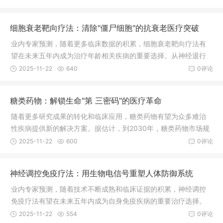
细胞衰老靶向疗法：清除"僵尸细胞"的抗衰老医疗突破
业内专家预测，随着更多临床数据的积累，细胞衰老靶向疗法有
望在未来五年内成为治疗年龄相关疾病的重要选择。从神经退行
性疾病到代谢综合征，从器官纤维化到癌症预防，这一创新疗法
2025-11-22
640
0评论
正在开创健康老龄化的新纪元。预计到2030年，全球抗衰老药物
市场规模将超过300亿美元。
糖类药物：解锁生命"第 三密码"的医疗革命
随着更多研究成果的转化和临床应用，糖类药物有望为众多难治
性疾病提供新的解决方案。据估计，到2030年，糖类药物市场规
模将达到250亿美元，成为生物医药领域的重要增长点，为全球数
2025-11-22
600
0评论
百万患者带来新的希望。
神经调控免疫疗法：用生物电信号重塑人体防御系统
业内专家预测，随着技术不断成熟和临床证据的积累，神经调控
免疫疗法有望在未来五年内成为自身免疫疾病的重要治疗选择。
到2030年，该领域市场规模预计将达到180亿美元，为全球数千
2025-11-22
554
0评论