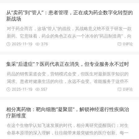
障。
从“卖药”到“管人”：患者管理，正在成为药企数字化转型的
新战场
对于药企而言，这场“管人”的战役，其战略意义绝不亚于研发一款
新药。它意味着，药企的角色正在从一个冰冷的“药品制造商”，向
一个温暖的“全病程管理伙伴”华丽蜕变。
2025-11-19
376
0评论
集采“后遗症”？医药代表正在消失，但专业服务永不过时
药品的销售渠道会变，营销模式会变，但医生对最新医学知识的
渴求、患者对健康生活的向往，永远不会变。谁能服务于这些不
变的根本，谁就能在未来的医药市场中立于不败之地。
2025-11-19
557
0评论
相分离药物：靶向细胞"凝聚层"，解锁神经退行性疾病治
疗新维度
在这个生物学认知飞速发展的时代，相分离研究提醒我们：对生
命基本原理的深入理解，往往能带来最突破性的医疗创新。每一