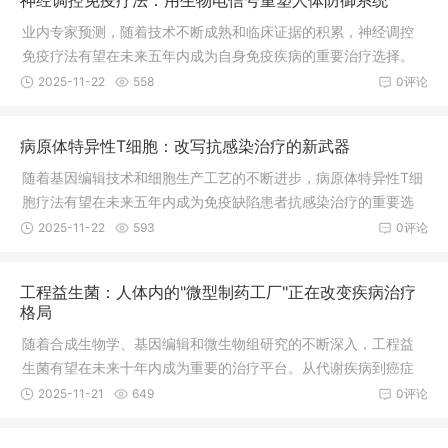
神经调控免疫疗法：用生物电信号重塑人体防御系统
业内专家预测，随着技术不断成熟和临床证据的积累，神经调控
免疫疗法有望在未来五年内成为自身免疫疾病的重要治疗选择。
到2030年，该领域市场规模预计将达到180亿美元，为全球数千
2025-11-22
558
0评论
万自身免疫疾病患者带来新的希望。
病原体特异性T细胞：改写抗感染治疗的新武器
随着基因编辑技术和细胞生产工艺的不断进步，病原体特异性T细
胞疗法有望在未来五年内成为免疫缺陷患者抗感染治疗的重要选
择。从单一病原体到多病原体，从治疗到预防，从自体细胞到通
2025-11-22
593
0评论
用型产品，这种创新的免疫疗法正在开创抗感染治疗的新纪元，
为面临感染威胁的患者提供更加精准、有效的保护。据行业预
工程益生菌：人体内的"微型制药工厂"正在改变疾病治疗
测，到2030年，该领域市场规模有望突破150亿美元，成为细胞
格局
治疗产业的重要增长点。
随着合成生物学、基因编辑和微生物组研究的不断深入，工程益
生菌有望在未来十年内成为重要的治疗平台。从代谢疾病到癌症
治疗，从慢性病管理到预防医学，这种创新的活体药物正在开辟
2025-11-21
649
0评论
精准医疗的新天地，为无数患者带来新的希望。