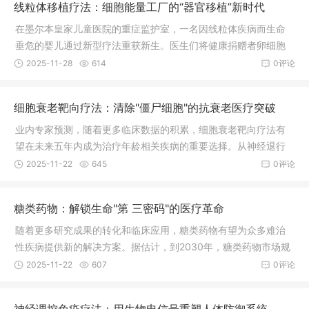
线粒体移植疗法：细胞能量工厂的“器官移植”新时代
在墨尔本皇家儿童医院的重症监护室，一名因线粒体疾病而生命
垂危的婴儿通过新型疗法重获新生。医生们将健康捐赠者卵细胞
中的线粒
2025-11-28
614
0评论
细胞衰老靶向疗法：清除"僵尸细胞"的抗衰老医疗突破
业内专家预测，随着更多临床数据的积累，细胞衰老靶向疗法有
望在未来五年内成为治疗年龄相关疾病的重要选择。从神经退行
性疾病到代谢综合征，从器官纤维化到癌症预防，这一创新疗法
2025-11-22
645
0评论
正在开创健康老龄化的新纪元。预计到2030年，全球抗衰老药物
市场规模将超过300亿美元。
糖类药物：解锁生命"第 三密码"的医疗革命
随着更多研究成果的转化和临床应用，糖类药物有望为众多难治
性疾病提供新的解决方案。据估计，到2030年，糖类药物市场规
模将达到250亿美元，成为生物医药领域的重要增长点，为全球数
2025-11-22
607
0评论
百万患者带来新的希望。