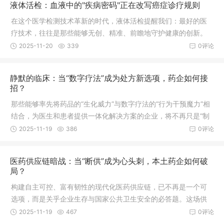
液体活检：血液中的"疾病密码"正在改写癌症诊疗规则
在这个医学检测技术革新的时代，液体活检提醒我们：最好的医
疗技术，往往是那些能够无创、精准、前瞻地守护健康的创新。
每一次技术进步，都在为人类健康管理带来新的可能。
2025-11-20
339
0评论
静默的临床：当“数字疗法”成为处方新选项，药企如何接
招？
那些能够率先将药品的“生化威力”与数字疗法的“行为干预魔力”相
结合，为医生和患者提供一体化解决方案的企业，将不再只是“制
药公司”，而是进化为全新的 “健康干预方案提供商” 。这场静默的
2025-11-19
386
0评论
临床革命，正悄然重塑着下一个十年的行业格局。
医药供应链暗战：当“断供”成为心头刺，本土药企如何破
局？
构建自主可控、富有韧性的现代化医药供应链，已不再是一个可
选项，而是关乎企业生存与国家公共卫生安全的必答题。这场供
应链的“暗战”，胜负手在于谁更早地放弃侥幸心理，将“稳定”置
2025-11-19
467
0评论
于“成本”之前，用战略性的投入，换回患者生命安全最坚实的保