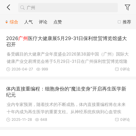
综合
人气
评论
点赞
推荐
2026
广州
医疗大健康展5月29-31日保利世贸博览馆盛大
召开
备受瞩目的大健康产业年度盛会2026第38届中国（广州）国际大
健康产业交易博览会将于5月29日-31日在广州保利世贸博览馆隆
重召开。本次健博会共设：“医疗器械暨医院建设展”“食药同源与
2026-04-27
999
0评论
新渠道电商展”“营养健康与健康原料展”三大主题展，三展联动，
贯通全产业链，一站式对接多元商机。
体内直接重编程：细胞身份的“魔法变身”开启再生医学新
纪元
业内专家预测，随着技术的不断成熟，体内直接重编程将在未来
十年内成为再生医学的重要支柱。从神经系统疾病到心血管疾
病，从代谢性疾病到器官修复，这一创新技术正在为现代医学开
2025-11-28
648
0评论
辟全新道路。预计到2035年，该技术相关市场规模将达到500亿
美元，有望为无数患者带来再生希望。