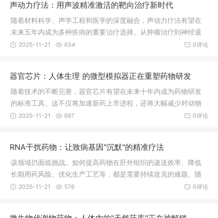
声动力疗法：用声波精准激活的靶向治疗新时代
随着材料科学、声学工程和医学的深度融合，声动力疗法有望在
未来五年内成为多种疾病的重要治疗选择。从肿瘤治疗到神经退
行性疾病，从抗感染治疗到组织工程，这种无创、精准的治疗方
2025-11-21
634
0评论
式正在开创医疗技术的新纪元，为患者提供更安全、有效的治疗
选择。
器官芯片：人体生理 的微型模拟器正在重塑药物研发
随着技术的不断完善，器官芯片有望在未来十年内成为药物研发
的标准工具。这不仅将加速新药上市进程，还将大幅减少对动物
实验的依赖，推动医药研发进入更加精准、高效的新时代。据行
2025-11-21
697
0评论
业预测，到2030年，器官芯片市场规模将超过100亿美元，成为
生物医药领域的重要增长点。
RNA干扰药物：让致病基因"沉默"的精准疗法
该领域仍面临挑战。如何提高药物在肝外组织的递送效率、降低
长期用药风险、优化生产工艺等，都是需要持续攻克的难题。随
着技术不断成熟和治疗方案的持续优化，RNAi疗法有望为更多难
2025-11-21
576
0评论
治性疾病提供新的解决方案。