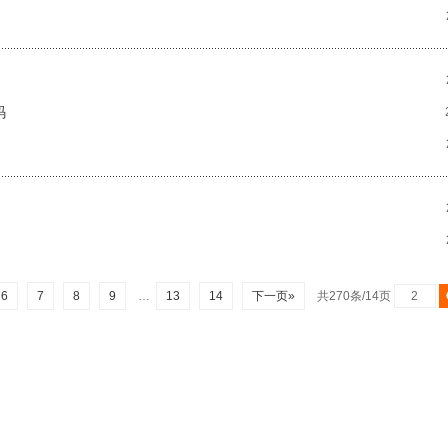
码
6
7
8
9
…
13
14
下一页»
共270条/14页