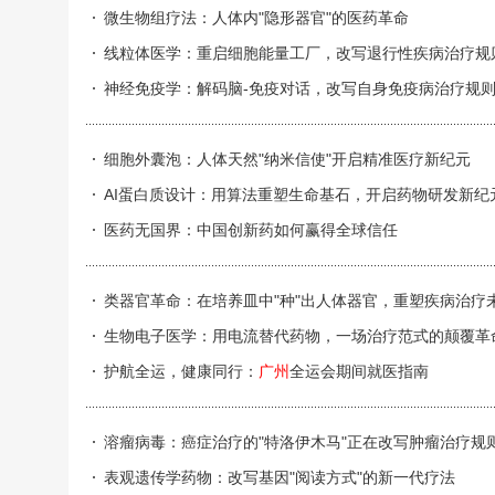
微生物组疗法：人体内"隐形器官"的医药革命
线粒体医学：重启细胞能量工厂，改写退行性疾病治疗规
神经免疫学：解码脑-免疫对话，改写自身免疫病治疗规
细胞外囊泡：人体天然"纳米信使"开启精准医疗新纪元
AI蛋白质设计：用算法重塑生命基石，开启药物研发新纪
医药无国界：中国创新药如何赢得全球信任
类器官革命：在培养皿中"种"出人体器官，重塑疾病治疗
生物电子医学：用电流替代药物，一场治疗范式的颠覆革
护航全运，健康同行：
广州
全运会期间就医指南
溶瘤病毒：癌症治疗的"特洛伊木马"正在改写肿瘤治疗规
表观遗传学药物：改写基因"阅读方式"的新一代疗法