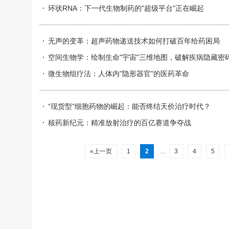
环状RNA：下一代生物制药的"超级平台"正在崛起
无声的变革：超声药物递送技术如何打破百年给药困局
空间生物学：绘制生命"宇宙"三维地图，破解疾病隐藏密
微生物组疗法：人体内"隐形器官"的医药革命
“现货型”细胞药物的崛起：能否终结天价治疗时代？
核药新纪元：精准放射治疗的百亿赛道争夺战
«上一页
1
2
…
3
4
5