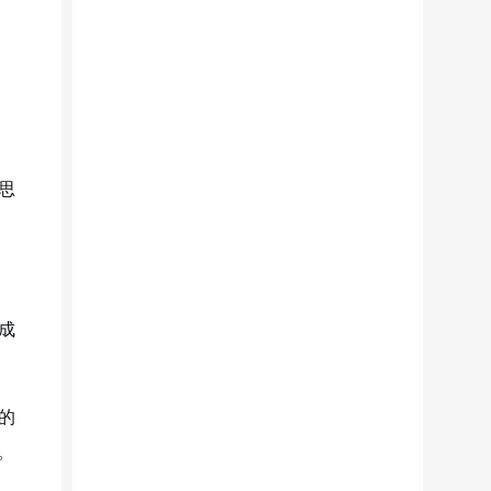
思
成
的
。