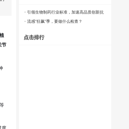
引领生物制药行业标准，加速高品质创新抗
癌药惠及患者 ——百济神州广州生物药生
流感“狂飙”季，要做什么检查？
产基地一期项目竣工
植
点击排行
关节
神
等
过度