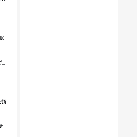
据
在红
士顿
新