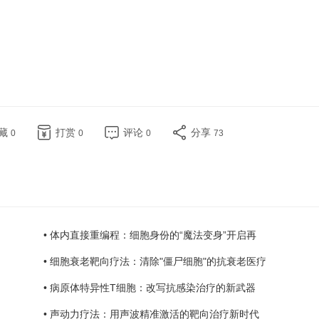
藏
打赏
评论
分享
0
0
0
73
• 体内直接重编程：细胞身份的“魔法变身”开启再
• 细胞衰老靶向疗法：清除"僵尸细胞"的抗衰老医疗
• 病原体特异性T细胞：改写抗感染治疗的新武器
• 声动力疗法：用声波精准激活的靶向治疗新时代