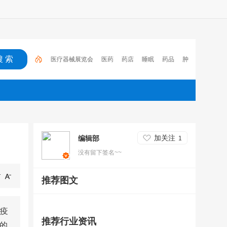
医疗器械展览会
医药
药店
睡眠
药品
肿
瘤
医保
电子处方流转平台
2023
心脑血管疾
病
加关注
编辑部
1
没有留下签名~~
推荐图文
疫
推荐行业资讯
的