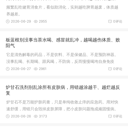
频繁乱吃健胃消食片，看似助消化，实则越吃脾胃越废，体质越
养越差。
2026-06-29
2955
0评论
板蓝根别没事当茶水喝、感冒就乱冲，越喝越伤体质、败
阳气
它是清热解毒的药品，不是饮料、不是保健品、不是预防神器。
没事乱喝、长期喝、跟风喝，不防病，反而慢慢喝垮自身免疫
力。
2026-06-27
2961
0评论
炉甘石洗剂别乱涂所有皮肤病，用错越涂越干、越烂越反
复
炉甘石不是万能护肤药膏，只是单纯收敛止痒的应急药。用对快
速舒缓，用错只会毁掉皮肤屏障，把小皮肤问题拖成顽固慢病。
2026-06-26
3173
0评论