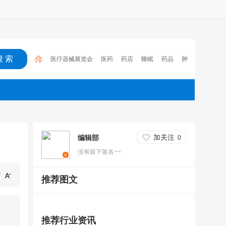
医疗器械展览会
医药
药店
睡眠
药品
肿
瘤
医保
电子处方流转平台
2023
心脑血管疾
病
加关注
编辑部
0
没有留下签名~~
推荐图文
推荐行业资讯