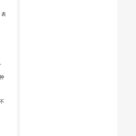
、表
。
肿
不