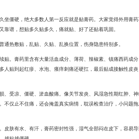
久坐僵硬，绝大多数人第一反应就是贴膏药。大家觉得外用膏药
又靠谱，想贴多久贴多久，痛就贴、好了还贴着巩固。
普通热敷贴，乱贴、久贴、乱换位置，伤身隐患特别多。
续贴
。膏药里含有大量活血成分、薄荷、辣椒素、镇痛西药成分
多人贴到起红疹、水泡、瘙痒刺痛还硬扛，最后贴成接触性皮炎
损、受凉、僵硬、淤血酸痛
。像关节发炎、风湿急性期红肿、神
。不仅止不住痛，还会掩盖真实病情，耽误检查治疗，小问题拖
。皮肤有水、有汗，膏药密封性强，湿气全部闷在皮下，容易导
、越贴越僵硬。