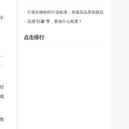
引领生物制药行业标准，加速高品质创新抗
不
癌药惠及患者 ——百济神州广州生物药生
流感“狂飙”季，要做什么检查？
产基地一期项目竣工
点击排行
，
，
经
成
致