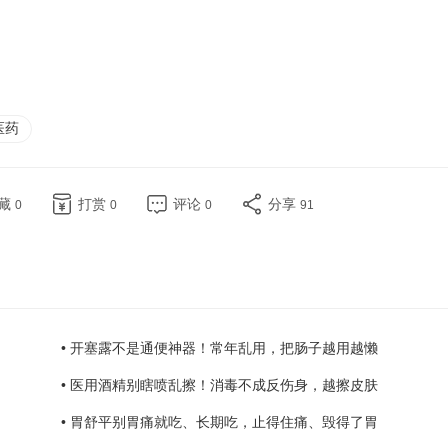
医药
藏
打赏
评论
分享
0
0
0
91
• 开塞露不是通便神器！常年乱用，把肠子越用越懒
• 医用酒精别瞎喷乱擦！消毒不成反伤身，越擦皮肤
• 胃舒平别胃痛就吃、长期吃，止得住痛、毁得了胃