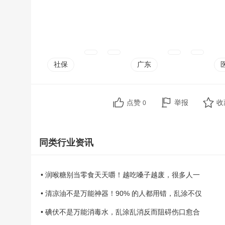
社保
广东
点赞
举报
收
0
同类行业资讯
• 润喉糖别当零食天天嚼！越吃嗓子越废，很多人一
• 清凉油不是万能神器！90% 的人都用错，乱涂不仅
• 碘伏不是万能消毒水，乱涂乱消反而阻碍伤口愈合