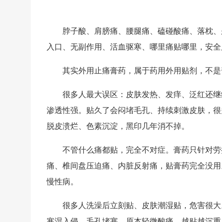
脖子酸、肩膀痛、腰腿痛、磕碰酸痛、落枕、
入口、无副作用、活血驱寒、哪里痛贴哪里，安全
其实外用止痛膏药，属于
药用外用贴剂
，不是
很多人最大误区：
皮肤发热、发痒、泛红还继
渗透性强。贴久了会闷堵毛孔、持续刺激皮肤，很
脱皮溃烂、色素沉淀，黑印几年消不掉。
不管什么痛都贴，完全不对症。膏药只针对
劳
痛、椎间盘压迫痛、内脏反射痛，贴膏药完全没用
慢性病。
很多人
洗澡后立刻贴、皮肤潮湿贴
，危害很大
寒湿入侵、毛孔堵塞，原本轻微酸痛，越贴越沉重