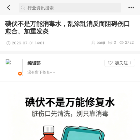
碘伏不是万能消毒水，乱涂乱消反而阻碍伤口
愈合、加重发炎
banji
0
2722
2026-07-01 14:01
加关注
编辑部
1
没有留下签名~~