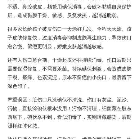
不适、鼻腔破皮，频繁用碘伏消毒，会破坏黏膜自身保护
层，造成黏膜干燥、敏感、反复发炎，越消越脆弱。
很多家长给孩子破皮伤口
一天涂好几次、全程天天涂
。孩
子皮肤修复快，过度消毒会抑制皮肤再生能力，导致伤口
愈合慢、留疤更明显，娇嫩皮肤越消越敏感。
还有人伤口
愈合期、干燥起皮还在持续消毒
。伤口后期只
需要保湿修复，不需要杀菌。持续碘伏刺激，会造成皮肤
干裂、瘙痒、色素沉淀，原本不留疤的小伤口，最后留下
深色印子。
严重误区：
脏伤口只涂碘伏不清洗
。伤口有灰尘、泥沙、
污物，直接涂碘伏根本没用！污物不清理，细菌藏在脏东
西底下，碘伏杀不到，看似消毒了，实则暗藏感染，后期
照样红肿化脓。