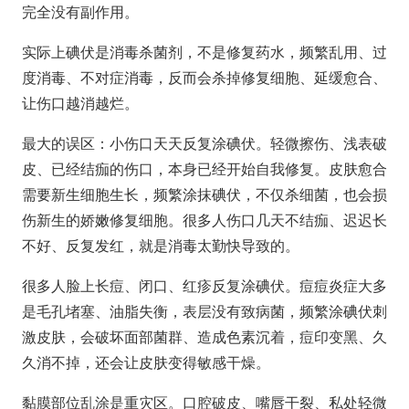
完全没有副作用。
实际上
碘伏是消毒杀菌剂，不是修复药水
，频繁乱用、过
度消毒、不对症消毒，反而会杀掉修复细胞、延缓愈合、
让伤口越消越烂。
最大的误区：
小伤口天天反复涂碘伏
。轻微擦伤、浅表破
皮、已经结痂的伤口，本身已经开始自我修复。皮肤愈合
需要新生细胞生长，频繁涂抹碘伏，不仅杀细菌，也会损
伤新生的娇嫩修复细胞。很多人伤口几天不结痂、迟迟长
不好、反复发红，就是消毒太勤快导致的。
很多人
脸上长痘、闭口、红疹反复涂碘伏
。痘痘炎症大多
是毛孔堵塞、油脂失衡，表层没有致病菌，频繁涂碘伏刺
激皮肤，会破坏面部菌群、造成色素沉着，痘印变黑、久
久消不掉，还会让皮肤变得敏感干燥。
黏膜部位乱涂是重灾区。口腔破皮、嘴唇干裂、私处轻微