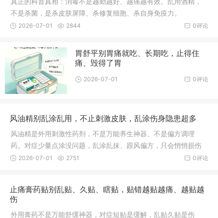
真正的科普真相：消毒不是越勤越好、越痛越有效。乱用酒精，
不是杀菌，是杀皮肤屏障、杀修复细胞、杀自身免疫力。
2026-07-01
2844
0评论
胃舒平别胃痛就吃、长期吃，止得住
痛、毁得了胃
2026-07-01
0评论
风油精别乱涂乱用，不止刺激皮肤，乱涂伤身隐患超多
风油精是外用刺激性药剂，不是万能养生神器、不是偏方调理
药。对症少量点涂没问题，乱涂乱抹、跟风偏方，只会悄悄损伤
皮肤、黏膜和神经。
2026-07-01
2751
0评论
止痛膏药贴别乱贴、久贴、瞎贴，贴错越贴越痛、越贴越
伤
外用膏药不是万能舒缓神器，对症短贴是缓解，乱贴久贴是伤