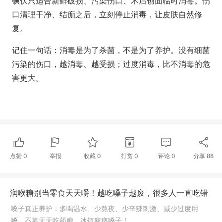
碘伏
只适合新鲜破损、污染伤口、术后创面
临时消毒。伤
口清理干净、结痂之后，立刻停止消毒，让皮肤自然修
复。
记住一句话：
消毒是为了杀菌，不是为了养护。
没有细菌
污染的伤口，越消毒、越受损；过度消毒，比不消毒的危
害更大。
点赞
0
举报
收藏
0
打赏
0
评论
0
分享
88
润喉糖别当零食天天嚼！越吃嗓子越废，很多人一直吃错
嗓子真正养护：多喝温水、少熬夜、少辛辣刺激、减少过度用
嗓，不靠天天吃药糖、冰镇麻痹嗓子！