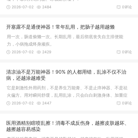
2026-07-02
2484
0评论
开塞露不是通便神器！常年乱用，把肠子越用越懒
用一次，肠道偷懒一次。长期乱用，最后彻底丧失自主排便能
力，小病拖成终身顽疾。
2026-07-02
2429
0评论
清凉油不是万能神器！90% 的人都用错，乱涂不仅不治
病，还越涂越难受
它是刺激性外用药剂，不是养生万能膏、不是止痒神器、不是祛
火偏方。用对瞬间舒缓，乱用乱涂，只会白白刺激身体、加重症
状。
2026-07-02
2447
0评论
医用酒精别瞎喷乱擦！消毒不成反伤身，越擦皮肤越坏、
越擦越容易感染