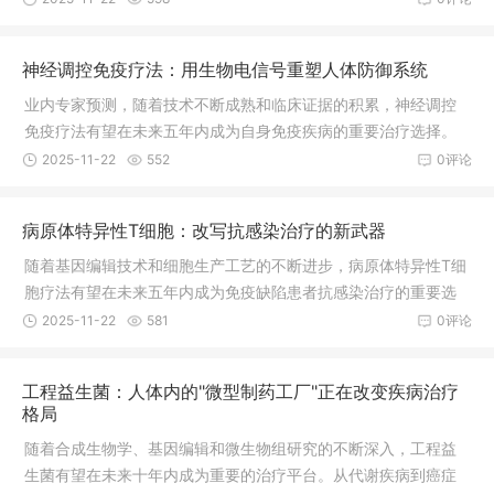
百万患者带来新的希望。
神经调控免疫疗法：用生物电信号重塑人体防御系统
业内专家预测，随着技术不断成熟和临床证据的积累，神经调控
免疫疗法有望在未来五年内成为自身免疫疾病的重要治疗选择。
到2030年，该领域市场规模预计将达到180亿美元，为全球数千
2025-11-22
552
0评论
万自身免疫疾病患者带来新的希望。
病原体特异性T细胞：改写抗感染治疗的新武器
随着基因编辑技术和细胞生产工艺的不断进步，病原体特异性T细
胞疗法有望在未来五年内成为免疫缺陷患者抗感染治疗的重要选
择。从单一病原体到多病原体，从治疗到预防，从自体细胞到通
2025-11-22
581
0评论
用型产品，这种创新的免疫疗法正在开创抗感染治疗的新纪元，
为面临感染威胁的患者提供更加精准、有效的保护。据行业预
工程益生菌：人体内的"微型制药工厂"正在改变疾病治疗
测，到2030年，该领域市场规模有望突破150亿美元，成为细胞
格局
治疗产业的重要增长点。
随着合成生物学、基因编辑和微生物组研究的不断深入，工程益
生菌有望在未来十年内成为重要的治疗平台。从代谢疾病到癌症