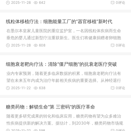
病，从代谢性疾病到器官修复，这一创新技术正在为现代医学开
2025-11-28
642
0评论
辟全新道路。预计到2035年，该技术相关市场规模将达到500亿
美元，有望为无数患者带来再生希望。
线粒体移植疗法：细胞能量工厂的“器官移植”新时代
在墨尔本皇家儿童医院的重症监护室，一名因线粒体疾病而生命
垂危的婴儿通过新型疗法重获新生。医生们将健康捐赠者卵细胞
中的线粒
2025-11-28
608
0评论
细胞衰老靶向疗法：清除"僵尸细胞"的抗衰老医疗突破
业内专家预测，随着更多临床数据的积累，细胞衰老靶向疗法有
望在未来五年内成为治疗年龄相关疾病的重要选择。从神经退行
性疾病到代谢综合征，从器官纤维化到癌症预防，这一创新疗法
2025-11-22
638
0评论
正在开创健康老龄化的新纪元。预计到2030年，全球抗衰老药物
市场规模将超过300亿美元。
糖类药物：解锁生命"第 三密码"的医疗革命
随着更多研究成果的转化和临床应用，糖类药物有望为众多难治
性疾病提供新的解决方案。据估计，到2030年，糖类药物市场规
模将达到250亿美元，成为生物医药领域的重要增长点，为全球数
2025-11-22
598
0评论