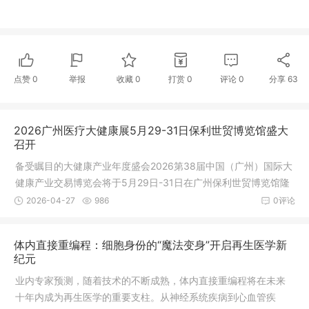
点赞
0
举报
收藏
0
打赏
0
评论
0
分享
63
2026广州医疗大健康展5月29-31日保利世贸博览馆盛大
召开
备受瞩目的大健康产业年度盛会2026第38届中国（广州）国际大
健康产业交易博览会将于5月29日-31日在广州保利世贸博览馆隆
重召开。本次健博会共设：“医疗器械暨医院建设展”“食药同源与
2026-04-27
986
0评论
新渠道电商展”“营养健康与健康原料展”三大主题展，三展联动，
贯通全产业链，一站式对接多元商机。
体内直接重编程：细胞身份的“魔法变身”开启再生医学新
纪元
业内专家预测，随着技术的不断成熟，体内直接重编程将在未来
十年内成为再生医学的重要支柱。从神经系统疾病到心血管疾