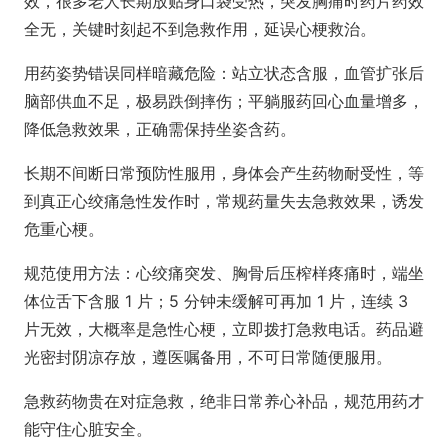
效，很多老人长期放贴身口袋受热，突发胸痛时药片药效
全无，关键时刻起不到急救作用，延误心梗救治。
用药姿势错误同样暗藏危险：站立状态含服，血管扩张后
脑部供血不足，极易跌倒摔伤；平躺服药回心血量增多，
降低急救效果，正确需保持坐姿含药。
长期不间断日常预防性服用，身体会产生药物耐受性，等
到真正心绞痛急性发作时，常规药量失去急救效果，诱发
危重心梗。
规范使用方法：心绞痛突发、胸骨后压榨样疼痛时，端坐
体位舌下含服 1 片；5 分钟未缓解可再加 1 片，连续 3
片无效，大概率是急性心梗，立即拨打急救电话。药品避
光密封阴凉存放，遵医嘱备用，不可日常随便服用。
急救药物贵在对症急救，绝非日常养心补品，规范用药才
能守住心脏安全。