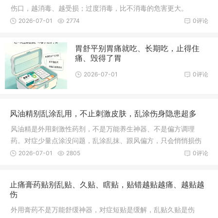
伤口，越消毒、越受损；过度消毒，比不消毒的危害更大。
2026-07-01
2774
0评论
胃舒平别胃痛就吃、长期吃，止得住
痛、毁得了胃
2026-07-01
0评论
风油精别乱涂乱用，不止刺激皮肤，乱涂伤身隐患超多
风油精是外用刺激性药剂，不是万能养生神器、不是偏方调理
药。对症少量点涂没问题，乱涂乱抹、跟风偏方，只会悄悄损伤
皮肤、黏膜和神经。
2026-07-01
2805
0评论
止痛膏药贴别乱贴、久贴、瞎贴，贴错越贴越痛、越贴越
伤
外用膏药不是万能舒缓神器，对症短贴是缓解，乱贴久贴是伤