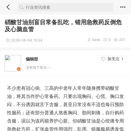
硝酸甘油别盲目常备乱吃，错用急救药反倒危
及心脑血管
banji
0
201
2026-06-04 15:34
加关注
编辑部
1
没有留下签名~~
不少患有冠心病、三高的中老年人常年随身携带硝酸甘
油，将其当作护心常备药。只要出现胸闷、心慌、胸口发
闷，不分诱因就舌下含服，甚至日常没有不适也每日预防
性服药；还有部分普通人熬夜胸闷、肋间刺痛，自行购药
含服，误以为该药能养护心脏。但硝酸甘油是心绞痛专用
急救处方药，扩张血管作用强烈，乱用、错服极易诱发低