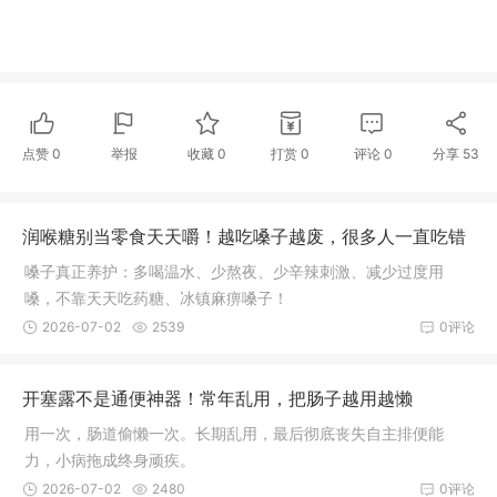
点赞
0
举报
收藏
0
打赏
0
评论
0
分享
53
润喉糖别当零食天天嚼！越吃嗓子越废，很多人一直吃错
嗓子真正养护：多喝温水、少熬夜、少辛辣刺激、减少过度用
嗓，不靠天天吃药糖、冰镇麻痹嗓子！
2026-07-02
2539
0评论
开塞露不是通便神器！常年乱用，把肠子越用越懒
用一次，肠道偷懒一次。长期乱用，最后彻底丧失自主排便能
力，小病拖成终身顽疾。
2026-07-02
2480
0评论