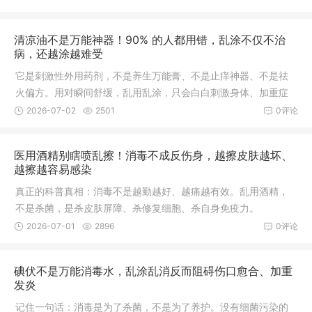
清凉油不是万能神器！90% 的人都用错，乱涂不仅不治
病，还越涂越难受
它是刺激性外用药剂，不是养生万能膏、不是止痒神器、不是祛
火偏方。用对瞬间舒缓，乱用乱涂，只会白白刺激身体、加重症
状。
2026-07-02
2501
0评论
医用酒精别瞎喷乱擦！消毒不成反伤身，越擦皮肤越坏、
越擦越容易感染
真正的科普真相：消毒不是越勤越好、越痛越有效。乱用酒精，
不是杀菌，是杀皮肤屏障、杀修复细胞、杀自身免疫力。
2026-07-01
2896
0评论
碘伏不是万能消毒水，乱涂乱消反而阻碍伤口愈合、加重
发炎
记住一句话：消毒是为了杀菌，不是为了养护。没有细菌污染的