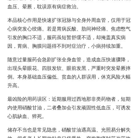
血压、晕厥，耽误原有病症救治。
本品核心作用是快速扩张冠脉与全身外周血管，仅用于冠
心病突发心绞痛。若是胃病反酸、肋间神经痛、焦虑憋气
引发的胸口不适，服药虽短暂舒缓不适，却掩盖真实病
因，胃病、胸膜问题得不到对症治疗，小病持续加重。
随意过量服药会急剧扩张全身血管，造成血压快速骤降，
出现头晕眼花、四肢发软、眼前发黑，严重时突发晕厥摔
倒。本身基础血压偏低、贫血的人群误用，休克风险大幅
升高。
最凶险的用药误区：近期服用过西地那非类药物者，短期
内使用硝酸甘油，二者叠加会引发顽固性低血压，可诱发
心肌缺血、猝死。
储存不当也是常见隐患，硝酸甘油遇高温、光照易分解失