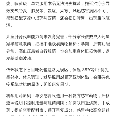
烧、咳黄痰，单纯服用本品无法消炎抗菌，拖延治疗会导
致支气管炎、肺炎等并发症。风寒、风热感冒病因不同，
胡乱搭配寒凉中成药与西药，还会损伤脾胃，出现腹胀腹
泻。
儿童肝肾代谢能力尚未发育完善，部分家长依照成人药量
减半随意喂药，把控不准极易药物超标；孕期、肝肾功能
异常、高血压患者自行服药，也会加重身体脏器负担，诱
发基础病波动。
低热状态下盲目吃药也是常见误区，体温 38℃以下优先
靠补水、休息调理，过早服用感冒药压制体温，会阻碍免
疫系统对抗病原体，延长康复周期。
科学用药原则：单次感冒只选用一种复方感冒药物，严格
遵照说明书控制用量与服药间隔；如需联用退烧药、中成
药，提前查看配料表，避开重复成分。感冒持续高烧超过