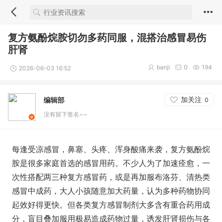
复方氨酚烷胺切勿多药同服，混搭治感冒易伤
肝肾
banji
0
194
2026-06-03 16:52
加关注
编辑部
0
没有留下签名~~
每逢受凉感冒，鼻塞、头疼、浑身酸痛来袭，复方氨酚烷
胺是很多家庭首选的感冒用药。不少人为了加速痊愈，一
次性搭配两三种复方感冒药，或是再加服布洛芬、清热类
感冒中成药，大人小孩随意加大药量，认为多种药物协同
起效好得更快。但各类复方感冒制剂大多含有重合药用成
分，盲目叠加服用极易造成药物过量，诱发肝肾损伤与各