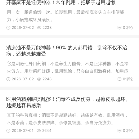
开塞露不是通便神器！常年乱用，把肠子越用越懒
用一次，肠道偷懒一次。长期乱用，最后彻底丧失自主排便能
力，小病拖成终身顽疾。
2026-07-02
2233
0评论
清凉油不是万能神器！90% 的人都用错，乱涂不仅不治
病，还越涂越难受
它是刺激性外用药剂，不是养生万能膏、不是止痒神器、不是祛
火偏方。用对瞬间舒缓，乱用乱涂，只会白白刺激身体、加重症
状。
2026-07-02
2248
0评论
医用酒精别瞎喷乱擦！消毒不成反伤身，越擦皮肤越坏、
越擦越容易感染
真正的科普真相：消毒不是越勤越好、越痛越有效。乱用酒精，
不是杀菌，是杀皮肤屏障、杀修复细胞、杀自身免疫力。
2026-07-01
2644
0评论