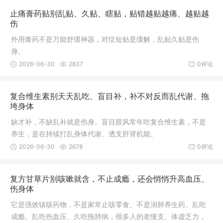
止痛膏药贴别乱贴、久贴、瞎贴，贴错越贴越痛、越贴越
伤
外用膏药不是万能舒缓神器，对症短贴是缓解，乱贴久贴是伤
身。
2026-06-30
2637
0评论
复合维生素别天天乱吃、盲目补，补不对反而乱代谢、拖
垮身体
缺才补，不缺乱补就是伤身。盲目跟风常年吃复合维生素，不是
养生，是在持续打乱身体代谢、透支肝肾机能。
2026-06-30
2678
0评论
复方甘草片别咳嗽就含，不止成瘾，还会悄悄升高血压、
伤身体
它是强效镇咳药物，不是家常止咳零食、不是润肺养生药。乱吃
成瘾、乱吃伤血压、久吃拖肺病，很多人的老慢支、体虚乏力，