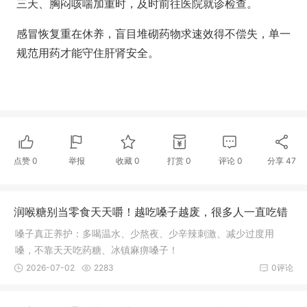
三天、胸闷咳喘加重时，及时前往医院就诊检查。
感冒恢复重在休养，盲目堆砌药物求速效得不偿失，单一
规范用药才能守住肝肾安全。
点赞
0
举报
收藏
0
打赏
0
评论
0
分享
47
润喉糖别当零食天天嚼！越吃嗓子越废，很多人一直吃错
嗓子真正养护：多喝温水、少熬夜、少辛辣刺激、减少过度用
嗓，不靠天天吃药糖、冰镇麻痹嗓子！
2026-07-02
2283
0评论