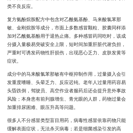
类不良反应。
复方氨酚烷胺配方中包含对乙酰氨基酚、马来酸氯苯那
敏、金刚烷胺等成分，市面上多数感冒颗粒、胶囊同样添
加对乙酰氨基酚用于退热止痛。多种感冒药同吃时，该成
分摄入量极易突破安全上限，短时间加重肝脏代谢负担，
严重时可诱发药物性肝损伤，出现恶心乏力、皮肤发黄等
症状。
成分中的马来酸氯苯那敏有中枢抑制作用，过量摄入会引
发重度嗜睡、头晕乏力、反应迟钝。老年人过量用药容易
头昏跌倒，驾驶员、高空作业者服药后还会提升意外事故
风险；本身患有前列腺增生、青光眼的人群，药物过量会
加重排尿困难、眼压升高等问题。
很多人不分感冒类型盲目用药，病毒性感冒依靠药物只能
缓解表面症状，无法杀灭病毒；若是细菌感染引发的高