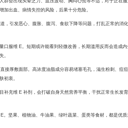
人群会出现头晕乏力、血压波动、胸闷心慌等不适，对于正在服
增加出血、病情失控的风险，后果十分危险。
消化道，引发恶心、腹胀、腹泻、食欲下降等问题，打乱正常的消
量口服维 E。短期或许能看到轻微改善，长期滥用反而会造成内
失。
剪开直接厚敷面部。高浓度油脂成分容易堵塞毛孔，滋生粉刺、痘
肤初衷。
目补充维 E 补剂，会打破自身天然营养平衡，干扰正常生长发
 E。坚果、植物油、牛油果、绿叶蔬菜、蛋类等食材，都是优质