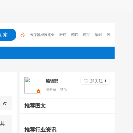
医疗器械展览会
医药
药店
药品
睡眠
肿
瘤
医保
电子处方流转平台
2023
心脑血管疾
病
加关注
编辑部
1
没有留下签名~~
推荐图文
其
推荐行业资讯