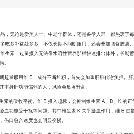
的佳品，无论是爱美人士、中老年群体，还是备孕人群，都热衷于
质，多吃多补益处多多，不仅长期不间断服用，还会叠加膳食胶囊
溶性维生素，过量摄入无法像水溶性营养那样快速排出体外，长期
康。
期超量服用维 E，成分不断堆积，首先会加重肝脏代谢负担。肝
其本身肝功能偏弱的人，风险会显著升高。
素的吸收平衡。维 E 摄入超标，会抑制维生素 A、D、K 的正
血功能受干扰等问题。其中维生素 K 关乎凝血作用，维 E 过
，伤口愈合速度也会明显变慢。