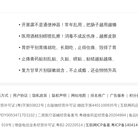
• 开塞露不是通便神器！常年乱用，把肠子越用越懒
• 医用酒精别瞎喷乱擦！消毒不成反伤身，越擦皮肤
• 胃舒平别胃痛就吃、长期吃，止得住痛、毁得了胃
• 止痛膏药贴别乱贴、久贴、瞎贴，贴错越贴越痛、
• 复方甘草片别咳嗽就含，不止成瘾，还会悄悄升高
系方式
|
用户协议
|
隐私政策
|
版权声明
|
网站地图
|
排名推广
|
广告服务
|
积分
可证:(粤)字第03822号 | 出版物经营许可证:穗批字第4401100935号 | 互联网药品信
Y00534717D1102 | 二类医疗器械经营备案号:粤穗食药监经营备20204994 | 食品经营
9号 | 增值电信业务经营许可证:粤B2-20220514 |
互联网ICP备案:粤ICP备140414