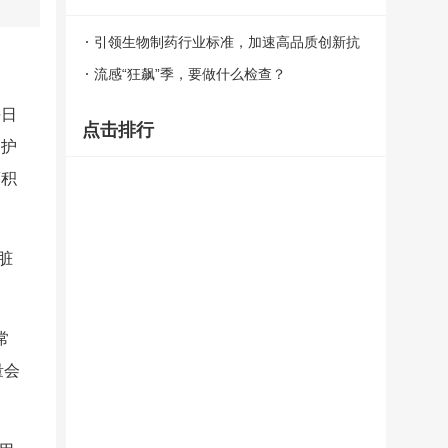
引领生物制药行业标准，加速高品质创新抗
癌药惠及患者 ——百济神州广州生物药生
流感“狂飙”季，要做什么检查？
产基地一期项目竣工
每日
点击排行
、护
蓄积
脏
常
量会