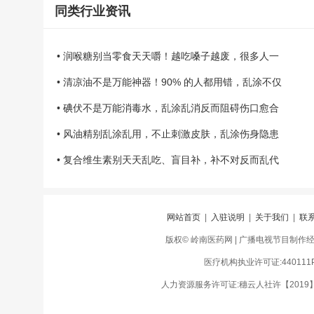
同类行业资讯
• 润喉糖别当零食天天嚼！越吃嗓子越废，很多人一
• 清凉油不是万能神器！90% 的人都用错，乱涂不仅
• 碘伏不是万能消毒水，乱涂乱消反而阻碍伤口愈合
• 风油精别乱涂乱用，不止刺激皮肤，乱涂伤身隐患
• 复合维生素别天天乱吃、盲目补，补不对反而乱代
网站首页
|
入驻说明
|
关于我们
|
联
版权© 岭南医药网 | 广播电视节目制作经营许
医疗机构执业许可证:440111PD
人力资源服务许可证:穗云人社许【2019】01