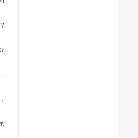
用
化节
分
痘，
育，
来