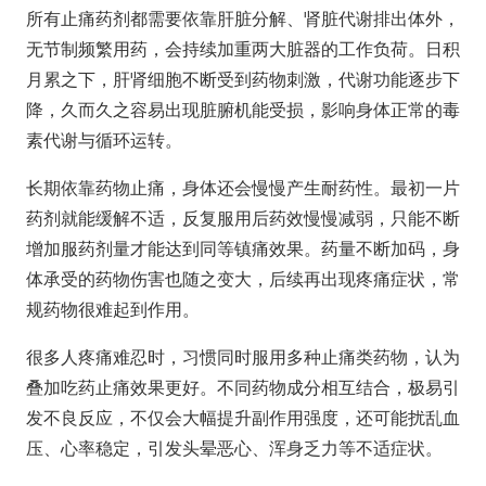
所有止痛药剂都需要依靠肝脏分解、肾脏代谢排出体外，
无节制频繁用药，会持续加重两大脏器的工作负荷。日积
月累之下，肝肾细胞不断受到药物刺激，代谢功能逐步下
降，久而久之容易出现脏腑机能受损，影响身体正常的毒
素代谢与循环运转。
长期依靠药物止痛，身体还会慢慢产生耐药性。最初一片
药剂就能缓解不适，反复服用后药效慢慢减弱，只能不断
增加服药剂量才能达到同等镇痛效果。药量不断加码，身
体承受的药物伤害也随之变大，后续再出现疼痛症状，常
规药物很难起到作用。
很多人疼痛难忍时，习惯同时服用多种止痛类药物，认为
叠加吃药止痛效果更好。不同药物成分相互结合，极易引
发不良反应，不仅会大幅提升副作用强度，还可能扰乱血
压、心率稳定，引发头晕恶心、浑身乏力等不适症状。