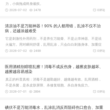
力，小病拖成终身顽疾。
2026-07-02
2478
0评论
清凉油不是万能神器！90% 的人都用错，乱涂不仅不治
病，还越涂越难受
它是刺激性外用药剂，不是养生万能膏、不是止痒神器、不是祛
火偏方。用对瞬间舒缓，乱用乱涂，只会白白刺激身体、加重症
状。
2026-07-02
2499
0评论
医用酒精别瞎喷乱擦！消毒不成反伤身，越擦皮肤越坏、
越擦越容易感染
真正的科普真相：消毒不是越勤越好、越痛越有效。乱用酒精，
不是杀菌，是杀皮肤屏障、杀修复细胞、杀自身免疫力。
2026-07-01
2894
0评论
碘伏不是万能消毒水，乱涂乱消反而阻碍伤口愈合、加重