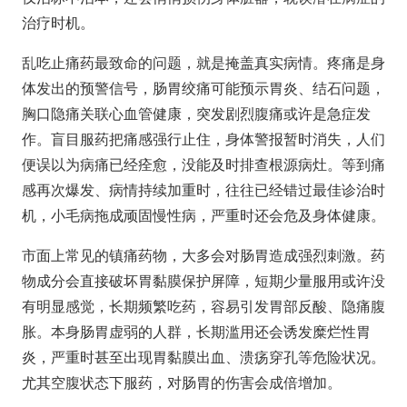
治疗时机。
乱吃止痛药最致命的问题，就是掩盖真实病情。疼痛是身
体发出的预警信号，肠胃绞痛可能预示胃炎、结石问题，
胸口隐痛关联心血管健康，突发剧烈腹痛或许是急症发
作。盲目服药把痛感强行止住，身体警报暂时消失，人们
便误以为病痛已经痊愈，没能及时排查根源病灶。等到痛
感再次爆发、病情持续加重时，往往已经错过最佳诊治时
机，小毛病拖成顽固慢性病，严重时还会危及身体健康。
市面上常见的镇痛药物，大多会对肠胃造成强烈刺激。药
物成分会直接破坏胃黏膜保护屏障，短期少量服用或许没
有明显感觉，长期频繁吃药，容易引发胃部反酸、隐痛腹
胀。本身肠胃虚弱的人群，长期滥用还会诱发糜烂性胃
炎，严重时甚至出现胃黏膜出血、溃疡穿孔等危险状况。
尤其空腹状态下服药，对肠胃的伤害会成倍增加。