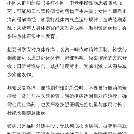
不同人群用药禁忌各有不同，中老年慢性病患者随意服
药，可能和日常管控病情的药物产生冲突；女性长期靠止
痛药缓解痛经，容易打乱体内气血运行规律，造成经期紊
乱；未成年人身体器官尚未发育成熟，滥用镇痛药物，会
影响身体正常生长发育。
想要科学应对身体疼痛，切勿一味依赖药片压制。轻微劳
损酸痛可以通过卧床休养、局部热敷、轻柔按摩的方式舒
缓；日常劳逸结合，减少过度劳累、受凉刺激，从源头减
少疼痛发作。
频繁反复疼痛、痛感剧烈难以忍受时，不要自行服药掩盖
症状，及时前往医院检查，明确疼痛诱因后对症治疗。确
需使用止痛药，也要严格按照医嘱把控剂量与服用时长，
杜绝长期随意服药。
镇痛只是临时舒缓手段，无法彻底根除病痛。摒弃疼痛就