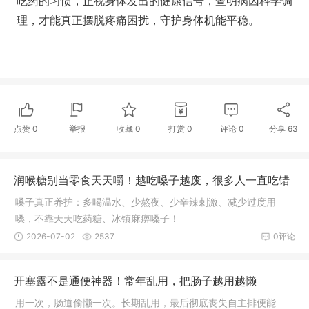
吃药的习惯，正视身体发出的健康信号，查明病因科学调
理，才能真正摆脱疼痛困扰，守护身体机能平稳。
点赞
0
举报
收藏
0
打赏
0
评论
0
分享
63
润喉糖别当零食天天嚼！越吃嗓子越废，很多人一直吃错
嗓子真正养护：多喝温水、少熬夜、少辛辣刺激、减少过度用
嗓，不靠天天吃药糖、冰镇麻痹嗓子！
2026-07-02
2537
0评论
开塞露不是通便神器！常年乱用，把肠子越用越懒
用一次，肠道偷懒一次。长期乱用，最后彻底丧失自主排便能