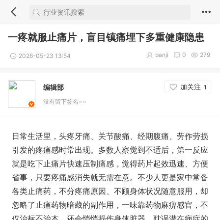
一疼就服止痛片，盲目镇痛埋下多重健康隐患
banji
0
279
2026-05-23 13:54
加关注
编辑部
1
没有留下签名~~
日常生活里，头疼牙痛、关节酸痛、经期腹痛、劳作劳损
引发的疼痛感时常出现。多数人察觉到不适后，第一反应
就是吃下止痛片快速压制痛感，觉得药片起效迅速、方便
省事，只要疼痛感消失就无需在意。不少人更是家中常备
各类止痛药，不分疼痛原因、不顾身体状况随意服用，却
忽略了止痛药物暗藏的副作用，一味靠药物麻痹感官，不
仅治标不治本，还会悄悄损伤身体脏器，耽误潜在病症的