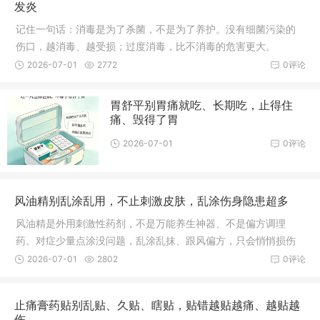
发炎
记住一句话：消毒是为了杀菌，不是为了养护。没有细菌污染的
伤口，越消毒、越受损；过度消毒，比不消毒的危害更大。
2026-07-01
2772
0评论
胃舒平别胃痛就吃、长期吃，止得住
痛、毁得了胃
2026-07-01
0评论
风油精别乱涂乱用，不止刺激皮肤，乱涂伤身隐患超多
风油精是外用刺激性药剂，不是万能养生神器、不是偏方调理
药。对症少量点涂没问题，乱涂乱抹、跟风偏方，只会悄悄损伤
皮肤、黏膜和神经。
2026-07-01
2802
0评论
止痛膏药贴别乱贴、久贴、瞎贴，贴错越贴越痛、越贴越
伤