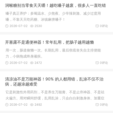
润喉糖别当零食天天嚼！越吃嗓子越废，很多人一直吃错
嗓子真正养护：多喝温水、少熬夜、少辛辣刺激、减少过度用
嗓，不靠天天吃药糖、冰镇麻痹嗓子！
2026-07-02
2530
0评论
开塞露不是通便神器！常年乱用，把肠子越用越懒
用一次，肠道偷懒一次。长期乱用，最后彻底丧失自主排便能
力，小病拖成终身顽疾。
2026-07-02
2472
0评论
清凉油不是万能神器！90% 的人都用错，乱涂不仅不治
病，还越涂越难受
它是刺激性外用药剂，不是养生万能膏、不是止痒神器、不是祛
火偏方。用对瞬间舒缓，乱用乱涂，只会白白刺激身体、加重症
状。
2026-07-02
2492
0评论