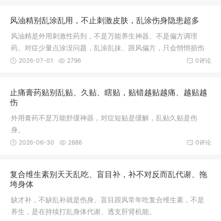
风油精别乱涂乱用，不止刺激皮肤，乱涂伤身隐患超多
风油精是外用刺激性药剂，不是万能养生神器、不是偏方调理
药。对症少量点涂没问题，乱涂乱抹、跟风偏方，只会悄悄损伤
皮肤、黏膜和神经。
2026-07-01
2796
0评论
止痛膏药贴别乱贴、久贴、瞎贴，贴错越贴越痛、越贴越
伤
外用膏药不是万能舒缓神器，对症短贴是缓解，乱贴久贴是伤
身。
2026-06-30
2886
0评论
复合维生素别天天乱吃、盲目补，补不对反而乱代谢、拖
垮身体
缺才补，不缺乱补就是伤身。盲目跟风常年吃复合维生素，不是
养生，是在持续打乱身体代谢、透支肝肾机能。