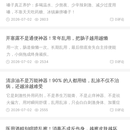
嗓子真正养护：多喝温水、少熬夜、少辛辣刺激、减少过度用
嗓，不靠天天吃药糖、冰镇麻痹嗓子！
2026-07-02
2603
0评论
开塞露不是通便神器！常年乱用，把肠子越用越懒
用一次，肠道偷懒一次。长期乱用，最后彻底丧失自主排便能
力，小病拖成终身顽疾。
2026-07-02
2534
0评论
清凉油不是万能神器！90% 的人都用错，乱涂不仅不治
病，还越涂越难受
它是刺激性外用药剂，不是养生万能膏、不是止痒神器、不是祛
火偏方。用对瞬间舒缓，乱用乱涂，只会白白刺激身体、加重症
状。
2026-07-02
2555
0评论
医用酒精别瞎喷乱擦！消毒不成反伤身，越擦皮肤越坏、