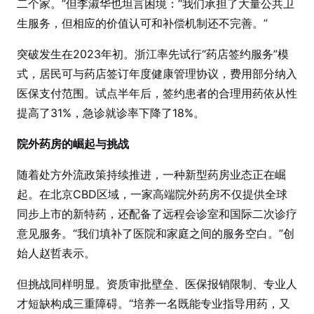
二个家。”但李淑华也坦言困境：“我们承担了大量公共卫
生服务，但相应的价值认可和补偿机制还不完善。”
突破发生在2023年初。浙江率先试行“药店签约服务”模
式，居民可与药店签订年度健康管理协议，费用部分纳入
医保支付范围。试点半年后，签约患者的合理用药依从性
提高了31%，急诊就诊率下降了18%。
院外药房的崛起与挑战
随着处方外流政策持续推进，一种新型药房业态正在崛
起。在北京CBD区域，一家高端院外药房不仅提供全球
同步上市的新特药，还配备了远程会诊室和国际二次诊疗
意见服务。“我们填补了医院和家庭之间的服务空白。”创
始人赵哲表示。
但挑战同样明显。资质审批壁垒、医保报销限制、专业人
才短缺构成三重障碍。“培养一名既能专业指导用药，又