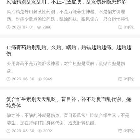
风油精别乱涂乱用，不止刺激皮肤，乱涂伤身隐患超多
风油精是外用刺激性药剂，不是万能养生神器、不是偏方调理
药。对症少量点涂没问题，乱涂乱抹、跟风偏方，只会悄悄损伤
皮肤、黏膜和神经。
2026-07-01
2860
0评论
止痛膏药贴别乱贴、久贴、瞎贴，贴错越贴越痛、越贴越
伤
外用膏药不是万能舒缓神器，对症短贴是缓解，乱贴久贴是伤
身。
2026-06-30
2949
0评论
复合维生素别天天乱吃、盲目补，补不对反而乱代谢、拖
垮身体
缺才补，不缺乱补就是伤身。盲目跟风常年吃复合维生素，不是
养生，是在持续打乱身体代谢、透支肝肾机能。
2026-06-30
2992
0评论