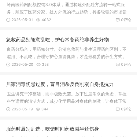
岭南医药网配额控销3.0体系，通过构建外配处方流转一站式服
务，顺应了医药分家、处方外流的行业趋势，具备较强的市场竞
争力。未来，通过深化数字化运营、优化供应链管理及拓展健康
2026-05-31
4032
0评论
服务生态，有望在医疗互联网领域占据更重要的市场地位。
急救药品别随意乱吃，护心常备药绝非养生好物
良药分场合，用药知分寸。分清急救药与养生调理药的区别，不
滥用、不乱吃，合理守护心血管健康，才是最稳妥的养生方式。
2026-05-20
358
0评论
居家消毒切忌过度，盲目消杀反倒削弱自身抵抗力
卫生讲究干净整洁，而非极致无菌。放下过度消杀的焦虑，掌握
科学适度的清洁方式，减少化学用品对身体的刺激，让身体正常
接触自然环境，慢慢养好自身免疫力，才是守护一家人平安健康
2026-05-19
344
0评论
的长久之道。
服药时辰别乱选，吃错时间药效减半还伤身