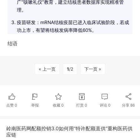
广“咳嗽礼仪”教育，建立结核患者数据库实现精准管
理。
疫苗研发：mRNA结核疫苗已进入临床试验阶段，若成
功上市，有望将结核发病率降低60%。
结语
« 上一页
1
/2
下一页 »
点赞
0
举报
收藏
0
打赏
0
评论
0
分享
86
岭南医药网配额控销3.0如何用“特许配额直供”重构医药供
应链