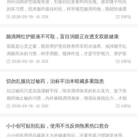
用药治病讲究循规有度，剂量到位更要时间合规。摒弃随手吃药
的坏习惯，找准服药最佳时机，科学规范服用药物，既能快速缓
解身体病痛，又能最大程度减少药物对身体的伤害，早日恢复健
2026-05-19
328
0评论
康状态。
频滴网红护眼液不可取，盲目润眼正在透支双眼健康
双眼是心灵之窗，眼部养护贵在静养而非药水滋养。戒掉随手乱
滴眼药水的习惯，科学用眼、规律作息，才是守护视力、养护双
眼最稳妥长久的方式。
2026-05-19
353
0评论
切勿乱服抗过敏药，治标不治本暗藏多重隐患
抗过敏药只是应急缓解手段，绝非调理体质的长久良方。放下依
赖药物止敏的习惯，内外兼顾调理身体，增强自身抵抗力，才能
从根本上减少过敏发作，安稳守护身体健康。
2026-05-18
350
0评论
小小创可贴别乱贴，使用不当反倒拖累伤口愈合
小小的医用用品藏着大大的健康学问，不要凭着习惯随意使用。