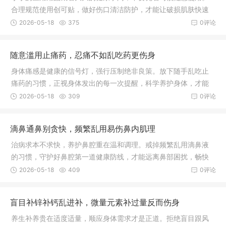
合理规范使用创可贴，做好伤口清洁防护，才能让破损肌肤快速
愈合，远离皮肤感染困扰。
2026-05-18
375
0评论
随意滥用止痛药，忍痛不如乱吃药更伤身
身体痛感是健康的信号灯，强行压制绝非良策。放下随手乱吃止
痛药的习惯，正视身体发出的每一次提醒，科学养护身体，才能
远离病痛折磨，守护身心长久安康。
2026-05-18
309
0评论
滴鼻通鼻别贪快，频繁乱用易伤鼻内肌理
治病求本不求快，养护鼻腔重在温和调理。戒掉频繁乱用滴鼻液
的习惯，守护好鼻腔第一道健康防线，才能远离鼻部困扰，畅快
呼吸。
2026-05-18
409
0评论
盲目补锌补钙乱进补，微量元素补过量反而伤身
养生补养贵在适度适量，顺应身体需求才是正道。拒绝盲目跟风