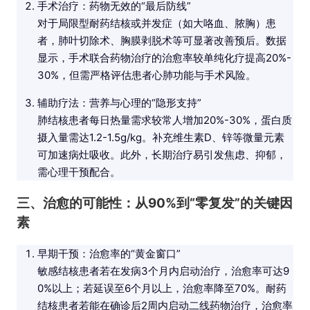
手术治疗：药物无效的“最后防线”
对于局限型耐药结核或并发症（如大咯血、脓胸）患
者，肺叶切除术、胸膜剥脱术等可显著改善预后。数据
显示，手术联合药物治疗的治愈率较单纯化疗提高20%-
30%，但需严格评估患者心肺功能与手术风险。
辅助疗法：营养与心理的“隐形支持”
肺结核患者每日热量需求较常人增加20%-30%，蛋白质
摄入量需达1.2-1.5g/kg。补充维生素D、锌等微量元素
可加速病灶吸收。此外，长期治疗易引发焦虑、抑郁，
需心理干预配合。
三、治愈的可能性：从90%到“零复发”的关键因
素
早期干预：治愈率的“黄金窗口”
敏感结核患者若在发病3个月内启动治疗，治愈率可达9
0%以上；若延误至6个月以上，治愈率降至70%。耐药
结核患者若能在确诊后2周内启动二线药物治疗，治愈率