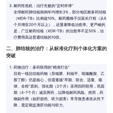
耐药性危机：治疗失败的“定时炸弹”
全球耐药肺结核病例年均增长3%，部分地区耐多药结核
（MDR-TB）比例超10%。耐药菌株不仅延长疗程（从6
个月增至20个月以上），还显著降低治愈率。更严峻的
是，广泛耐药结核（XDR-TB）的治愈率不足50%，治
疗费用高达普通结核的10倍。
二、肺结核的治疗：从标准化疗到个体化方案的
突破
药物治疗：多药联用的“精准打击”
目前一线抗结核药物（异烟肼、利福平、吡嗪酰胺、乙
胺丁醇）仍是核心，但需遵循“早期、联合、适量、规
律、全程”原则。强化期（2个月）采用四药联用，巩固
期（4-7个月）减至两药，以降低耐药风险。然而，药
物副作用（如肝损伤、听力损害）常导致患者依从性下
降，需定期监测肝功能与听力。