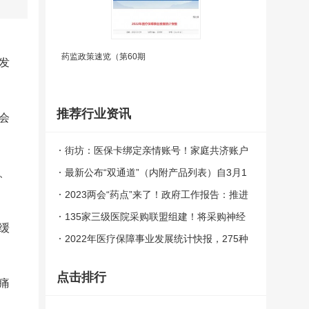
药监政策速览（第60期
发
推荐行业资讯
会
街坊：医保卡绑定亲情账号！家庭共济账户
、
最新公布“双通道”（内附产品列表）自3月1
日起，广州市执行《广东省基本医疗保险、
2023两会“药点”来了！政府工作报告：推进
工伤保险和生育保险药品目录（2023年
药品集采、中医药创新、急需药进保……
135家三级医院采购联盟组建！将采购神经
缓
版）》
介入、外周介入耗材，议价、谈判、竞
2022年医疗保障事业发展统计快报，275种
价......
谈判药报销1.8亿人次......
点击排行
痛