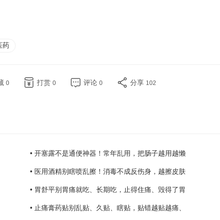
医药
藏
打赏
评论
分享
0
0
0
102
• 开塞露不是通便神器！常年乱用，把肠子越用越懒
• 医用酒精别瞎喷乱擦！消毒不成反伤身，越擦皮肤
• 胃舒平别胃痛就吃、长期吃，止得住痛、毁得了胃
• 止痛膏药贴别乱贴、久贴、瞎贴，贴错越贴越痛、