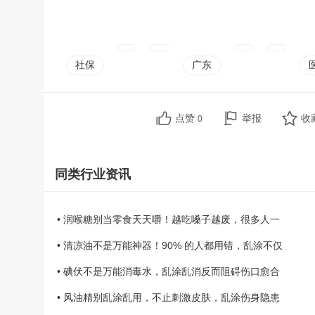
社保
广东
点赞
举报
收
0
同类行业资讯
• 润喉糖别当零食天天嚼！越吃嗓子越废，很多人一
• 清凉油不是万能神器！90% 的人都用错，乱涂不仅
• 碘伏不是万能消毒水，乱涂乱消反而阻碍伤口愈合
• 风油精别乱涂乱用，不止刺激皮肤，乱涂伤身隐患