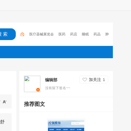
医疗器械展览会
医药
药店
睡眠
药品
肿
瘤
医保
电子处方流转平台
2023
心脑血管疾
病
加关注
编辑部
1
没有留下签名~~
推荐图文
舒