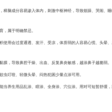
，
樟脑成分容易渗入体内
，刺激中枢神经，导致烦躁、哭闹、睡
育，属于明确禁忌。
积使用会过度通透、发汗、受凉，体质弱的人容易心慌、头晕、
黏膜，导致鼻腔干燥、出血、反复鼻炎敏感，越涂鼻子越脆弱。
蚊虫叮咬、轻微头晕、闷热犯困
少量点涂可用。
能当养生用品乱涂、瞎涂、全身涂、穴位涂。用对可短暂舒缓，