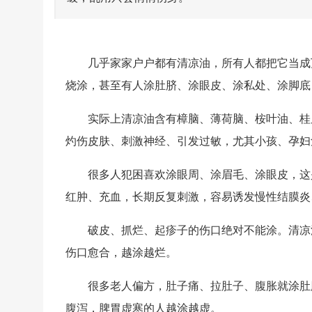
几乎家家户户都有清凉油，所有人都把它当成
烧涂，甚至有人涂肚脐、涂眼皮、涂私处、涂脚底
实际上清凉油含有
樟脑、薄荷脑、桉叶油、桂
灼伤皮肤、刺激神经、引发过敏，尤其小孩、孕妇
很多人犯困喜欢涂眼周、涂眉毛、涂眼皮，这
红肿、充血，长期反复刺激，容易诱发慢性结膜炎
破皮、抓烂、起疹子的伤口绝对不能涂。清凉
伤口愈合，越涂越烂。
很多老人偏方，肚子痛、拉肚子、腹胀就涂肚
腹泻，脾胃虚寒的人越涂越虚。