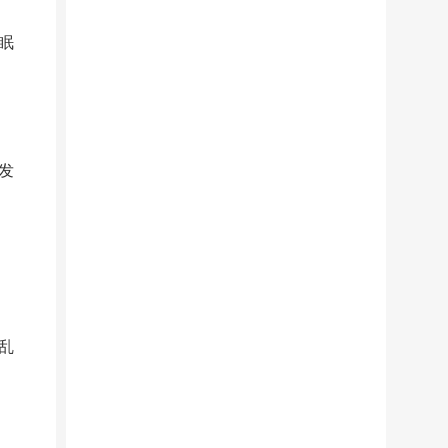
眠
发
乱