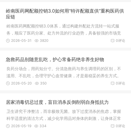
岭南医药网配额控销3.0如何用“特许配额直供”重构医药供
应链
岭南医药网配额控销3.0体系，通过构建外配处方流转一站式服
务，顺应了医药分家、处方外流的行业趋势，具备较强的市场竞
争力。未来，通过深化数字化运营、优化供应链管理及拓展健康
2026-05-31
3820
0评论
服务生态，有望在医疗互联网领域占据更重要的市场地位。
急救药品别随意乱吃，护心常备药绝非养生好物
良药分场合，用药知分寸。分清急救药与养生调理药的区别，不
滥用、不乱吃，合理守护心血管健康，才是最稳妥的养生方式。
2026-05-20
350
0评论
居家消毒切忌过度，盲目消杀反倒削弱自身抵抗力
卫生讲究干净整洁，而非极致无菌。放下过度消杀的焦虑，掌握
科学适度的清洁方式，减少化学用品对身体的刺激，让身体正常
接触自然环境，慢慢养好自身免疫力，才是守护一家人平安健康
2026-05-19
334
0评论