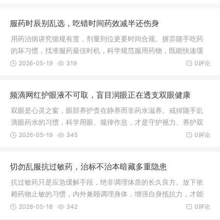
的长久之道。
服药时辰别乱选，吃错时间药效减半还伤身
用药治病讲究循规有度，剂量到位更要时间合规。摒弃随手吃药
的坏习惯，找准服药最佳时机，科学规范服用药物，既能快速缓
解身体病痛，又能最大程度减少药物对身体的伤害，早日恢复健
2026-05-19
319
0评论
康状态。
频滴网红护眼液不可取，盲目润眼正在透支双眼健康
双眼是心灵之窗，眼部养护贵在静养而非药水滋养。戒掉随手乱
滴眼药水的习惯，科学用眼、规律作息，才是守护视力、养护双
眼最稳妥长久的方式。
2026-05-19
345
0评论
切勿乱服抗过敏药，治标不治本暗藏多重隐患
抗过敏药只是应急缓解手段，绝非调理体质的长久良方。放下依
赖药物止敏的习惯，内外兼顾调理身体，增强自身抵抗力，才能
从根本上减少过敏发作，安稳守护身体健康。
2026-05-18
342
0评论