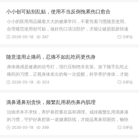
小小创可贴别乱贴，使用不当反倒拖累伤口愈合
小小的医用用品藏着大大的健康学问，不要凭着习惯随意使用。
合理规范使用创可贴，做好伤口清洁防护，才能让破损肌肤快速
愈合，远离皮肤感染困扰。
2026-05-18
367
0评论
随意滥用止痛药，忍痛不如乱吃药更伤身
身体痛感是健康的信号灯，强行压制绝非良策。放下随手乱吃止
痛药的习惯，正视身体发出的每一次提醒，科学养护身体，才能
远离病痛折磨，守护身心长久安康。
2026-05-18
303
0评论
滴鼻通鼻别贪快，频繁乱用易伤鼻内肌理
治病求本不求快，养护鼻腔重在温和调理。戒掉频繁乱用滴鼻液
的习惯，守护好鼻腔第一道健康防线，才能远离鼻部困扰，畅快
呼吸。
2026-05-18
399
0评论