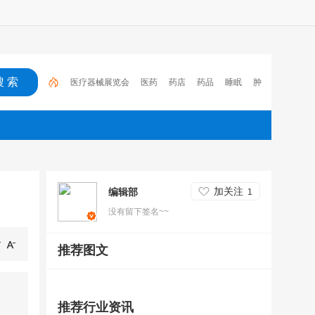
医疗器械展览会
医药
药店
药品
睡眠
肿
瘤
医保
电子处方流转平台
2023
心脑血管疾
病
加关注
编辑部
1
没有留下签名~~
推荐图文
推荐行业资讯