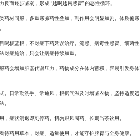
反而逐步减弱，形成 “越喝越易感冒” 的恶性循环。
类药材同服，多重寒凉药性叠加，副作用会明显加剧。体质偏寒
。
目喝板蓝根，不对症下药延误治疗。流感、病毒性感冒、细菌性
法对症施治，只会让病症持续加重。
服药会增加脏器代谢压力，药物成分在体内蓄积，容易引发身体
式。日常勤洗手、常通风，根据气温及时增减衣物，坚持适度运
法。
用，症状消退即刻停药。切勿跟风囤药、长期当茶饮用。
看待药用草本，对症、适量使用，才能守护脾胃与全身健康。