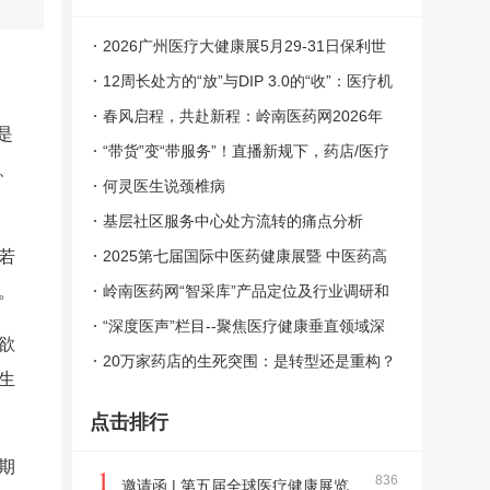
2026广州医疗大健康展5月29-31日保利世
贸博览馆盛大召开
12周长处方的“放”与DIP 3.0的“收”：医疗机
构如何跨越新生存门槛
春风启程，共赴新程：岭南医药网2026年
是
开工寄语
“带货”变“带服务”！直播新规下，药店/医疗
、
机构如何破局？
何灵医生说颈椎病
基层社区服务中心处方流转的痛点分析
若
2025第七届国际中医药健康展暨 中医药高
。
质量发展生态大会
岭南医药网“智采库”产品定位及行业调研和
招募入驻方案
“深度医声”栏目--聚焦医疗健康垂直领域深
欲
度知识共享平台
20万家药店的生死突围：是转型还是重构？
生
点击排行
期
1
836
邀请函 | 第五届全球医疗健康展览