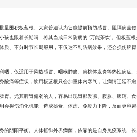
批量囤积板蓝根。大家普遍认为它能提前预防感冒、阻隔病菌侵
孩也跟着长期喝，将其当成日常防病的 “万能茶饮”。但板蓝根
体质、不分时节长期服用，不仅达不到防病效果，还会损伤脾胃
利咽，仅适用于风热感冒、咽喉肿痛、扁桃体发炎等热性病症。
身酸痛等症状，饮用板蓝根只会加重体内寒气，让病情迁延不愈
肠胃。尤其脾胃偏弱的人，容易出现胃部发凉、腹胀、腹泻、食
用会损伤消化机能，造成挑食、体虚、免疫力下降，反而更容易
身的阴阳平衡。人体抵御外界病菌，依靠的是自身免疫系统，长