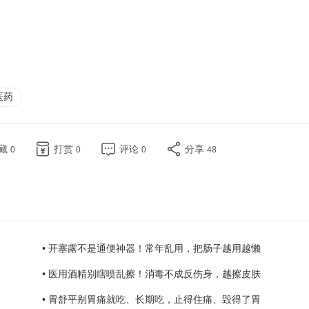
医药
藏
打赏
评论
分享
0
0
0
48
• 开塞露不是通便神器！常年乱用，把肠子越用越懒
• 医用酒精别瞎喷乱擦！消毒不成反伤身，越擦皮肤
• 胃舒平别胃痛就吃、长期吃，止得住痛、毁得了胃