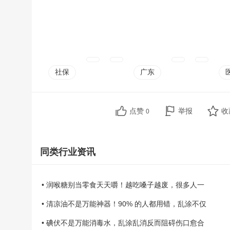
社保
广东
点赞
举报
收
0
同类行业资讯
• 润喉糖别当零食天天嚼！越吃嗓子越废，很多人一
• 清凉油不是万能神器！90% 的人都用错，乱涂不仅
• 碘伏不是万能消毒水，乱涂乱消反而阻碍伤口愈合