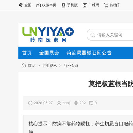
全国
收藏本页
手机版
二维码
购物车
首页
全国展会
药监局器械召回公告
首页
>
行业资讯
>
行业头条
莫把板蓝根当
2026-05-27
banji
292
0
核心提示：防病不靠药物硬扛，养生切忌盲目服药
康。