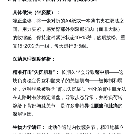
具体做法（坐姿版）：
端正坐姿，将一张对折的A4纸或一本薄书夹在双膝之
间。用力夹紧，感受臀部外侧深部肌肉（而非大腿）
的收缩感，保持这种紧张状态10-15秒，然后放松。重
复15-20次为一组，每天进行3-5组。
医药原理深度解析：
精准打击“失忆肌群”：
长期久坐会导致
臀中肌
——这
块负责稳定骨盆和髋关节的关键肌肉——被抑制和弱
化，这种现象被称为“臀肌失忆症”。弱化的臀中肌无法
在走路时有效稳定骨盆，导致步态异常，并将负荷转
嫁给下背部与膝关节，是许多非特异性
腰痛
和
膝痛
的
深层诱因。
生物力学矫正：
此动作通过内收髋关节，精准地孤立