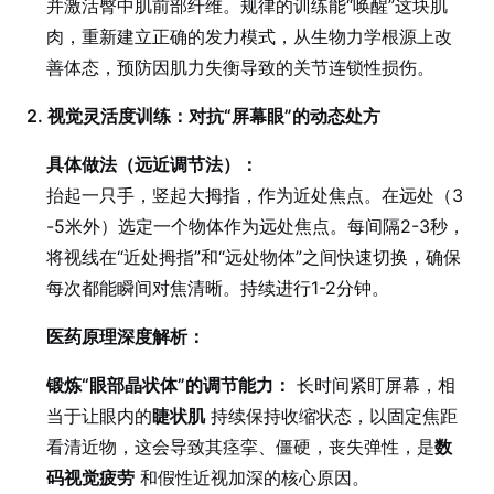
并激活臀中肌前部纤维。规律的训练能“唤醒”这块肌
肉，重新建立正确的发力模式，从生物力学根源上改
善体态，预防因肌力失衡导致的关节连锁性损伤。
2. 视觉灵活度训练：对抗“屏幕眼”的动态处方
具体做法（远近调节法）：
抬起一只手，竖起大拇指，作为近处焦点。在远处（3
-5米外）选定一个物体作为远处焦点。每间隔2-3秒，
将视线在“近处拇指”和“远处物体”之间快速切换，确保
每次都能瞬间对焦清晰。持续进行1-2分钟。
医药原理深度解析：
锻炼“眼部晶状体”的调节能力：
长时间紧盯屏幕，相
当于让眼内的
睫状肌
持续保持收缩状态，以固定焦距
看清近物，这会导致其痉挛、僵硬，丧失弹性，是
数
码视觉疲劳
和假性近视加深的核心原因。