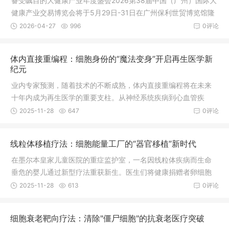
备受瞩目的大健康产业年度盛会2026第38届中国（广州）国际大
健康产业交易博览会将于5月29日-31日在广州保利世贸博览馆隆
重召开。本次健博会共设：“医疗器械暨医院建设展”“食药同源与
2026-04-27
996
0评论
新渠道电商展”“营养健康与健康原料展”三大主题展，三展联动，
贯通全产业链，一站式对接多元商机。
体内直接重编程：细胞身份的“魔法变身”开启再生医学新
纪元
业内专家预测，随着技术的不断成熟，体内直接重编程将在未来
十年内成为再生医学的重要支柱。从神经系统疾病到心血管疾
病，从代谢性疾病到器官修复，这一创新技术正在为现代医学开
2025-11-28
647
0评论
辟全新道路。预计到2035年，该技术相关市场规模将达到500亿
美元，有望为无数患者带来再生希望。
线粒体移植疗法：细胞能量工厂的“器官移植”新时代
在墨尔本皇家儿童医院的重症监护室，一名因线粒体疾病而生命
垂危的婴儿通过新型疗法重获新生。医生们将健康捐赠者卵细胞
中的线粒
2025-11-28
613
0评论
细胞衰老靶向疗法：清除"僵尸细胞"的抗衰老医疗突破