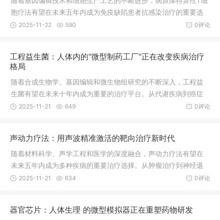
随着基因编辑技术和细胞生产工艺的不断进步，病原体特异性T细
胞疗法有望在未来五年内成为免疫缺陷患者抗感染治疗的重要选
择。从单一病原体到多病原体，从治疗到预防，从自体细胞到通
2025-11-22
590
0评论
用型产品，这种创新的免疫疗法正在开创抗感染治疗的新纪元，
为面临感染威胁的患者提供更加精准、有效的保护。据行业预
工程益生菌：人体内的"微型制药工厂"正在改变疾病治疗
测，到2030年，该领域市场规模有望突破150亿美元，成为细胞
格局
治疗产业的重要增长点。
随着合成生物学、基因编辑和微生物组研究的不断深入，工程益
生菌有望在未来十年内成为重要的治疗平台。从代谢疾病到癌症
治疗，从慢性病管理到预防医学，这种创新的活体药物正在开辟
2025-11-21
649
0评论
精准医疗的新天地，为无数患者带来新的希望。
声动力疗法：用声波精准激活的靶向治疗新时代
随着材料科学、声学工程和医学的深度融合，声动力疗法有望在
未来五年内成为多种疾病的重要治疗选择。从肿瘤治疗到神经退
行性疾病，从抗感染治疗到组织工程，这种无创、精准的治疗方
2025-11-21
634
0评论
式正在开创医疗技术的新纪元，为患者提供更安全、有效的治疗
选择。
器官芯片：人体生理 的微型模拟器正在重塑药物研发