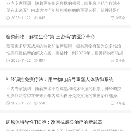
业内专家预测，随着更多临床数据的积累，细胞衰老靶向疗法有
望在未来五年内成为治疗年龄相关疾病的重要选择。从神经退行
性疾病到代谢综合征，从器官纤维化到癌症预防，这一创新疗法
2025-11-22
645
0评论
正在开创健康老龄化的新纪元。预计到2030年，全球抗衰老药物
市场规模将超过300亿美元。
糖类药物：解锁生命"第 三密码"的医疗革命
随着更多研究成果的转化和临床应用，糖类药物有望为众多难治
性疾病提供新的解决方案。据估计，到2030年，糖类药物市场规
模将达到250亿美元，成为生物医药领域的重要增长点，为全球数
2025-11-22
607
0评论
百万患者带来新的希望。
神经调控免疫疗法：用生物电信号重塑人体防御系统
业内专家预测，随着技术不断成熟和临床证据的积累，神经调控
免疫疗法有望在未来五年内成为自身免疫疾病的重要治疗选择。
到2030年，该领域市场规模预计将达到180亿美元，为全球数千
2025-11-22
558
0评论
万自身免疫疾病患者带来新的希望。
病原体特异性T细胞：改写抗感染治疗的新武器