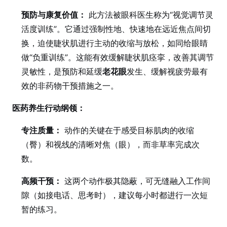
预防与康复价值：
此方法被眼科医生称为“视觉调节灵
活度训练”。它通过强制性地、快速地在远近焦点间切
换，迫使睫状肌进行主动的收缩与放松，如同给眼睛
做“负重训练”。这能有效缓解睫状肌痉挛，改善其调节
灵敏性，是预防和延缓
老花眼
发生、缓解视疲劳最有
效的非药物干预措施之一。
医药养生行动纲领：
专注质量：
动作的关键在于感受目标肌肉的收缩
（臀）和视线的清晰对焦（眼），而非草率完成次
数。
高频干预：
这两个动作极其隐蔽，可无缝融入工作间
隙（如接电话、思考时），建议每小时都进行一次短
暂的练习。