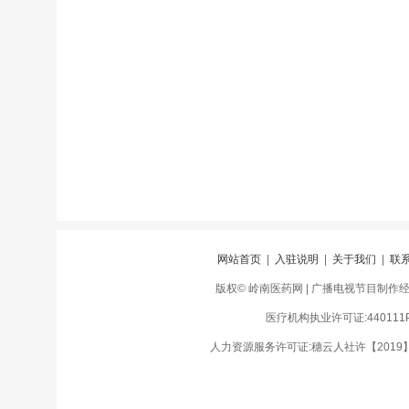
网站首页
|
入驻说明
|
关于我们
|
联
版权© 岭南医药网 | 广播电视节目制作经营许
医疗机构执业许可证:440111PD
人力资源服务许可证:穗云人社许【2019】01