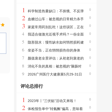
1
0
科学制造热量缺口：不挨饿、不反弹
2
0
的减肥核心算法
血糖过山车：被忽视的日常精力杀手
3
0
家庭常用药别乱吃！这些误区，正在
4
0
我适合做激光近视手术吗？一份全面
悄悄伤身体
5
0
自我评估指南
隐形脱水：慢性缺水如何悄然损耗健
6
0
康
坐姿不当，正在悄悄损伤你的身体
7
0
颜值衰老全景评估：从初老到衰老的
8
0
科学自测指南
消化不良的真相：被忽视的“脑肠对
9
0
话”
2026广州医疗大健康展5月29-31日
保利世贸博览馆盛大召开
评论总排行
1
0
2023年丨“三伏贴”活动又来啦！
2
0
体检报告单中“转氨酶”偏高，意味着