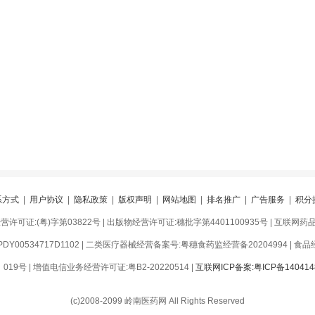
系方式
|
用户协议
|
隐私政策
|
版权声明
|
网站地图
|
排名推广
|
广告服务
|
积分
可证:(粤)字第03822号 | 出版物经营许可证:穗批字第4401100935号 | 互联网药品信
Y00534717D1102 | 二类医疗器械经营备案号:粤穗食药监经营备20204994 | 食品经营
9号 | 增值电信业务经营许可证:粤B2-20220514 |
互联网ICP备案:粤ICP备140414
(c)2008-2099 岭南医药网 All Rights Reserved