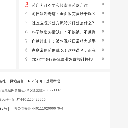
3
0
什么？医生给出了明确答案
药店为什么要和岭南医药网合作
4
0
冬日润泽奇迹：全面攻克皮肤干燥的
5
0
专属指南
社区医院的处方流转的好处是什么?
6
0
科学制造热量缺口：不挨饿、不反弹
7
0
的减肥核心算法
血糖过山车：被忽视的日常精力杀手
8
0
家庭常用药别乱吃！这些误区，正在
9
0
悄悄伤身体
2022年医疗保障事业发展统计快报，
275种谈判药报销1.8亿人次......
换礼
|
网站留言
|
RSS订阅
|
违规举报
息服务资格证:(粤)-经营性-2012-0007
许可证:JY4401110428816
85号
|
粤公网安备 44011102000070号