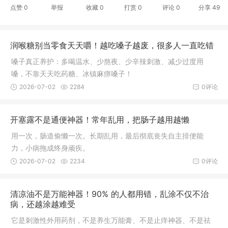
点赞
0
举报
收藏
0
打赏
0
评论
0
分享
49
润喉糖别当零食天天嚼！越吃嗓子越废，很多人一直吃错
嗓子真正养护：多喝温水、少熬夜、少辛辣刺激、减少过度用
嗓，不靠天天吃药糖、冰镇麻痹嗓子！
2026-07-02
2284
0评论
开塞露不是通便神器！常年乱用，把肠子越用越懒
用一次，肠道偷懒一次。长期乱用，最后彻底丧失自主排便能
力，小病拖成终身顽疾。
2026-07-02
2234
0评论
清凉油不是万能神器！90% 的人都用错，乱涂不仅不治
病，还越涂越难受
它是刺激性外用药剂，不是养生万能膏、不是止痒神器、不是祛