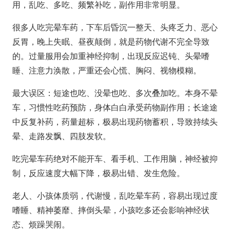
用
，乱吃、多吃、频繁补吃，副作用非常明显。
很多人吃完晕车药，下车后
昏沉一整天、头疼乏力、恶心
反胃
，晚上失眠、昼夜颠倒，就是药物代谢不完全导致
的。过量服用会加重神经抑制，出现反应迟钝、头晕嗜
睡、注意力涣散，严重还会心慌、胸闷、视物模糊。
最大误区：短途也吃、没晕也吃、多次叠加吃。本身不晕
车，习惯性吃药预防，身体白白承受药物副作用；长途途
中反复补药，药量超标，极易出现药物蓄积，导致持续头
晕、走路发飘、四肢发软。
吃完晕车药
绝对不能开车、看手机、工作用脑
，神经被抑
制，反应速度大幅下降，极易出错、发生危险。
老人、小孩体质弱，代谢慢，乱吃晕车药，容易出现过度
嗜睡、精神萎靡、摔倒头晕，小孩吃多还会影响神经状
态、烦躁哭闹。