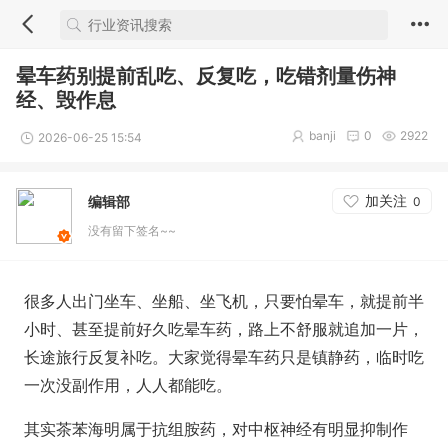
晕车药别提前乱吃、反复吃，吃错剂量伤神
经、毁作息
banji
0
2922
2026-06-25 15:54
加关注
编辑部
0
没有留下签名~~
很多人出门坐车、坐船、坐飞机，只要怕晕车，就提前半
小时、甚至提前好久吃晕车药，路上不舒服就追加一片，
长途旅行反复补吃。大家觉得晕车药只是镇静药，临时吃
一次没副作用，人人都能吃。
其实茶苯海明属于抗组胺药，
对中枢神经有明显抑制作