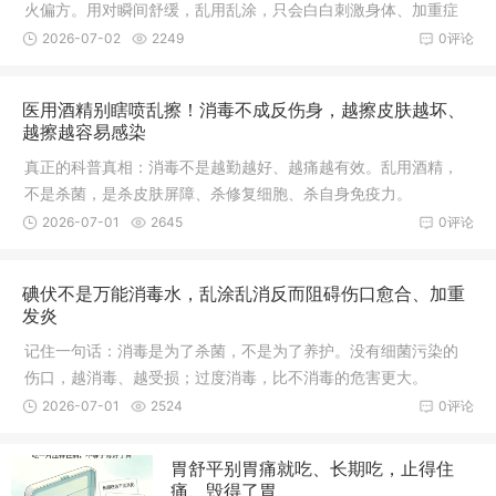
火偏方。用对瞬间舒缓，乱用乱涂，只会白白刺激身体、加重症
状。
2026-07-02
2249
0评论
医用酒精别瞎喷乱擦！消毒不成反伤身，越擦皮肤越坏、
越擦越容易感染
真正的科普真相：消毒不是越勤越好、越痛越有效。乱用酒精，
不是杀菌，是杀皮肤屏障、杀修复细胞、杀自身免疫力。
2026-07-01
2645
0评论
碘伏不是万能消毒水，乱涂乱消反而阻碍伤口愈合、加重
发炎
记住一句话：消毒是为了杀菌，不是为了养护。没有细菌污染的
伤口，越消毒、越受损；过度消毒，比不消毒的危害更大。
2026-07-01
2524
0评论
胃舒平别胃痛就吃、长期吃，止得住
痛、毁得了胃