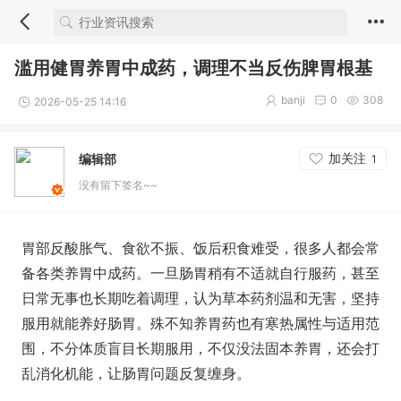
滥用健胃养胃中成药，调理不当反伤脾胃根基
banji
0
308
2026-05-25 14:16
加关注
编辑部
1
没有留下签名~~
胃部反酸胀气、食欲不振、饭后积食难受，很多人都会常
备各类养胃中成药。一旦肠胃稍有不适就自行服药，甚至
日常无事也长期吃着调理，认为草本药剂温和无害，坚持
服用就能养好肠胃。殊不知养胃药也有寒热属性与适用范
围，不分体质盲目长期服用，不仅没法固本养胃，还会打
乱消化机能，让肠胃问题反复缠身。