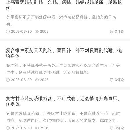
止痛膏药贴别乱贴、久贴、瞎贴，贴错越贴越痛、越贴越
伤
外用膏药不是万能舒缓神器，对症短贴是缓解，乱贴久贴是伤
身。
2026-06-30
2905
0评论
复合维生素别天天乱吃、盲目补，补不对反而乱代谢、拖
垮身体
缺才补，不缺乱补就是伤身。盲目跟风常年吃复合维生素，不是
养生，是在持续打乱身体代谢、透支肝肾机能。
2026-06-30
2946
0评论
复方甘草片别咳嗽就含，不止成瘾，还会悄悄升高血压、
伤身体
它是强效镇咳药物，不是家常止咳零食、不是润肺养生药。乱吃
成瘾、乱吃伤血压、久吃拖肺病，很多人的老慢支、体虚乏力，
都是乱吃甘草片拖出来的。
2026-06-30
2926
0评论