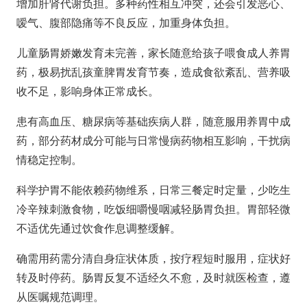
增加肝肾代谢负担。多种药性相互冲突，还会引发恶心、
嗳气、腹部隐痛等不良反应，加重身体负担。
儿童肠胃娇嫩发育未完善，家长随意给孩子喂食成人养胃
药，极易扰乱孩童脾胃发育节奏，造成食欲紊乱、营养吸
收不足，影响身体正常成长。
患有高血压、糖尿病等基础疾病人群，随意服用养胃中成
药，部分药材成分可能与日常慢病药物相互影响，干扰病
情稳定控制。
科学护胃不能依赖药物维系，日常三餐定时定量，少吃生
冷辛辣刺激食物，吃饭细嚼慢咽减轻肠胃负担。胃部轻微
不适优先通过饮食作息调整缓解。
确需用药需分清自身症状体质，按疗程短时服用，症状好
转及时停药。肠胃反复不适经久不愈，及时就医检查，遵
从医嘱规范调理。