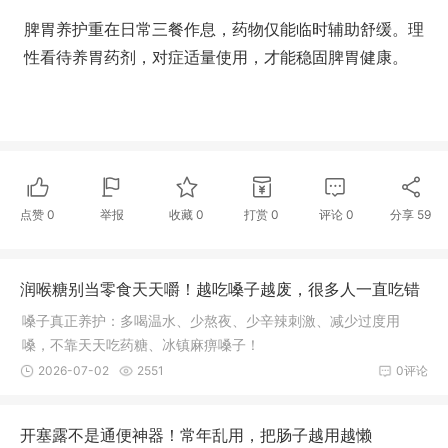
脾胃养护重在日常三餐作息，药物仅能临时辅助舒缓。理
性看待养胃药剂，对症适量使用，才能稳固脾胃健康。
点赞
0
举报
收藏
0
打赏
0
评论
0
分享
59
润喉糖别当零食天天嚼！越吃嗓子越废，很多人一直吃错
嗓子真正养护：多喝温水、少熬夜、少辛辣刺激、减少过度用
嗓，不靠天天吃药糖、冰镇麻痹嗓子！
2026-07-02
2551
0评论
开塞露不是通便神器！常年乱用，把肠子越用越懒