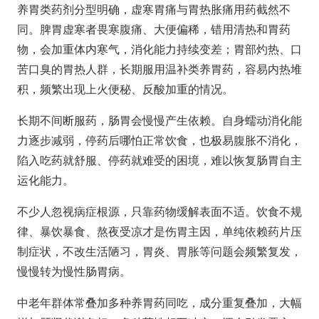
养胃类药剂分型明确，虚寒胃痛与胃热胀痛用药截然不
同。脾胃虚寒者畏寒腹痛、大便偏稀，错用清热和胃药
物，会加重体内寒气，消化能力持续变差；胃部灼热、口
苦口臭的胃热人群，长期服用温补类养胃药，容易内热堆
积，频繁出现上火便秘、反酸加重的情况。
长期不间断服药，肠胃会慢慢产生依赖。自身蠕动消化能
力逐步减弱，停药后哪怕正常饮食，也极易腹胀不消化，
陷入吃药就舒服、停药就难受的困境，难以恢复肠胃自主
运化能力。
不少人忽视病症根源，只靠药物缓解表面不适。饮食不规
律、暴饮暴食、熬夜受凉才是伤胃主因，单纯依赖药片压
制症状，不改生活陋习，胃炎、胃胀等问题会频繁复发，
慢慢转为慢性肠胃病。
中老年群体常叠加多种养胃药同吃，成分重复叠加，大幅