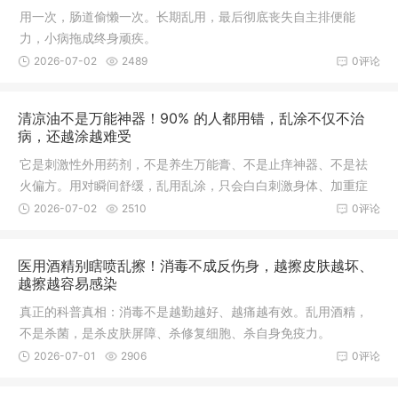
用一次，肠道偷懒一次。长期乱用，最后彻底丧失自主排便能
力，小病拖成终身顽疾。
2026-07-02
2489
0评论
清凉油不是万能神器！90% 的人都用错，乱涂不仅不治
病，还越涂越难受
它是刺激性外用药剂，不是养生万能膏、不是止痒神器、不是祛
火偏方。用对瞬间舒缓，乱用乱涂，只会白白刺激身体、加重症
状。
2026-07-02
2510
0评论
医用酒精别瞎喷乱擦！消毒不成反伤身，越擦皮肤越坏、
越擦越容易感染
真正的科普真相：消毒不是越勤越好、越痛越有效。乱用酒精，
不是杀菌，是杀皮肤屏障、杀修复细胞、杀自身免疫力。
2026-07-01
2906
0评论