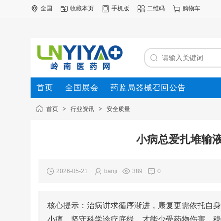
全国
收藏本页
手机版
二维码
购物车
首页
全国展会
药监局器械召回公告
首页
>
行业资讯
>
安全质量
小病总爱扎堆输
2026-05-21
banji
389
0
核心提示：治病讲求循序渐进，康复更需依托自身
小痛，坚守科学诊疗底线，才能少受药物伤害，稳