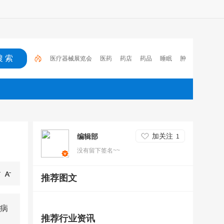
医疗器械展览会
医药
药店
药品
睡眠
肿
瘤
医保
电子处方流转平台
2023
心脑血管疾
病
加关注
编辑部
1
没有留下签名~~
推荐图文
病
推荐行业资讯