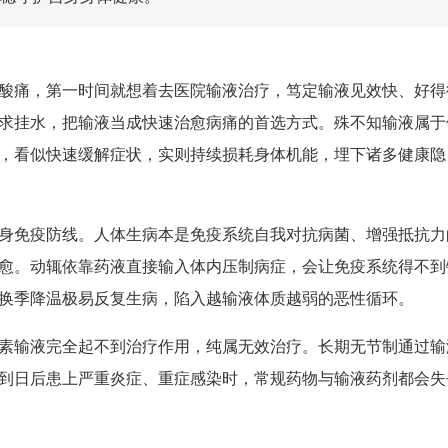
酸痛，第一时间就想着去医院输液治疗，笃定输液见效快、好得
求挂水，把输液当成快速治愈病痛的首选方式。殊不知输液属于
，看似快速缓解症状，实则持续损耗身体机能，埋下诸多健康隐
身免疫防线。人体生病本是免疫系统自我对抗病菌、增强抵抗力
愈。动辄依靠药液直接输入体内压制病症，会让免疫系统得不到
换季降温极易反复生病，陷入越输液体质越弱的恶性循环。
素输液完全起不到治疗作用，纯属无效治疗。长期无节制通过输
到日后患上严重炎症、重症感染时，常规药物与输液药剂都会失