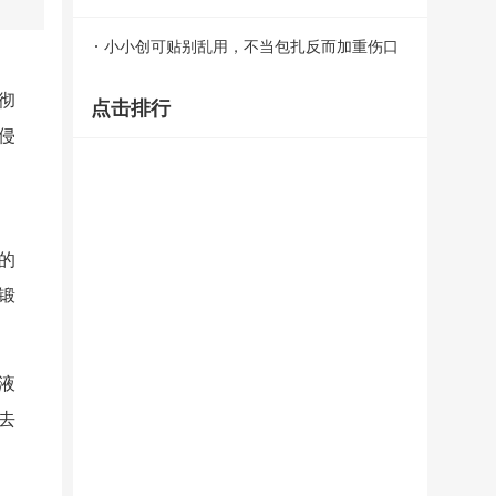
小小创可贴别乱用，不当包扎反而加重伤口
感染
彻
点击排行
侵
的
锻
液
去