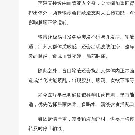
药液直接经由血管流入全身，会大幅加重肝肾
排出体外，频繁输液会持续透支两大脏器功能，对
影响脏腑正常运转。
输液还极易引发各类突发不适与并发症。输液
适；部分人群体质敏感，还会出现皮肤红疹、瘙痒
发静脉炎，造成血管变硬、局部肿痛。
除此之外，盲目输液还会扰乱人体体内正常菌
造成消化功能紊乱，出现腹胀、腹泻、食欲下降等
如今医疗早已明确提倡科学用药原则，坚持
能
适，优先选择居家休养、多喝水、清淡饮食搭配口
确因病情严重，需要输液治疗时，也要严格遵
转及时停止输液。