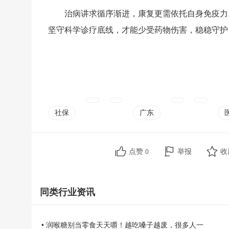
治病讲求循序渐进，康复更需依托自身免疫力
坚守科学诊疗底线，才能少受药物伤害，稳稳守护
社保
广东
点赞
举报
收
0
同类行业资讯
• 润喉糖别当零食天天嚼！越吃嗓子越废，很多人一