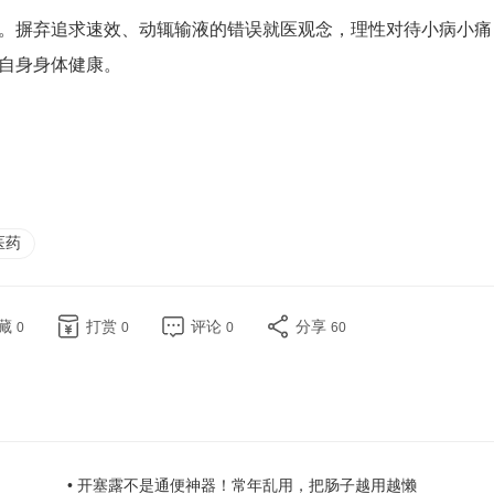
。摒弃追求速效、动辄输液的错误就医观念，理性对待小病小痛
自身身体健康。
医药
藏
打赏
评论
分享
0
0
0
60
• 开塞露不是通便神器！常年乱用，把肠子越用越懒