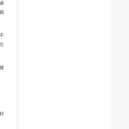
谢
易
不
引
接
好