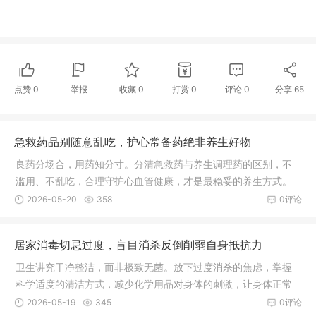
点赞
0
举报
收藏
0
打赏
0
评论
0
分享
65
急救药品别随意乱吃，护心常备药绝非养生好物
良药分场合，用药知分寸。分清急救药与养生调理药的区别，不
滥用、不乱吃，合理守护心血管健康，才是最稳妥的养生方式。
2026-05-20
358
0评论
居家消毒切忌过度，盲目消杀反倒削弱自身抵抗力
卫生讲究干净整洁，而非极致无菌。放下过度消杀的焦虑，掌握
科学适度的清洁方式，减少化学用品对身体的刺激，让身体正常
接触自然环境，慢慢养好自身免疫力，才是守护一家人平安健康
2026-05-19
345
0评论