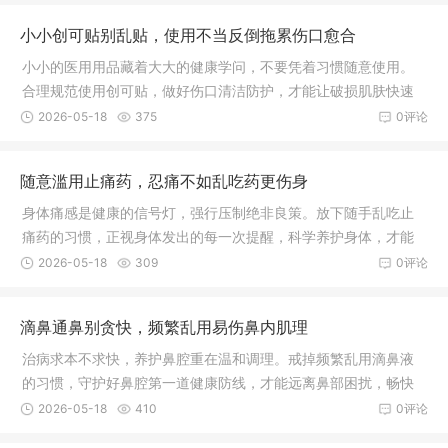
小小创可贴别乱贴，使用不当反倒拖累伤口愈合
小小的医用用品藏着大大的健康学问，不要凭着习惯随意使用。
合理规范使用创可贴，做好伤口清洁防护，才能让破损肌肤快速
愈合，远离皮肤感染困扰。
2026-05-18
375
0评论
随意滥用止痛药，忍痛不如乱吃药更伤身
身体痛感是健康的信号灯，强行压制绝非良策。放下随手乱吃止
痛药的习惯，正视身体发出的每一次提醒，科学养护身体，才能
远离病痛折磨，守护身心长久安康。
2026-05-18
309
0评论
滴鼻通鼻别贪快，频繁乱用易伤鼻内肌理
治病求本不求快，养护鼻腔重在温和调理。戒掉频繁乱用滴鼻液
的习惯，守护好鼻腔第一道健康防线，才能远离鼻部困扰，畅快
呼吸。
2026-05-18
410
0评论