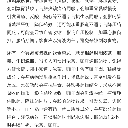
辣刺激饮食
。辛辣食物（辣椒、花椒、火锅、麻辣烫等）
会刺激胃黏膜，与解热镇痛药同服，会加重胃黏膜损伤，
引发胃痛、反酸、烧心等不适；与抗生素同服，会影响肠
道菌群平衡，降低药效，还可能加重肠道不适；与降压药
同服，可能会导致血管收缩，影响血压控制，加重心脏负
担。服药期间，饮食应以清淡为主，避免辛辣刺激食物。
还有一个容易被忽视的饮食禁忌，就是
服药时用浓茶、咖
啡、牛奶送服
。很多人习惯用浓茶、咖啡送服药物，觉得
方便快捷，却不知道，浓茶、咖啡中含有咖啡因、鞣酸等
成分，会与药物发生相互作用，降低药效，甚至引发不良
反应。比如鞣酸会与抗生素、补铁类药物结合，形成不易
吸收的物质，影响药物吸收；咖啡因会刺激神经，与镇静
催眠药、降压药同服，会影响药物效果，引发头晕、失眠
等不适。而牛奶中含有钙、蛋白质等成分，会与部分药物
结合，降低药效，建议服药时用温水送服，服药后1-2小
时再喝牛奶、浓茶、咖啡。