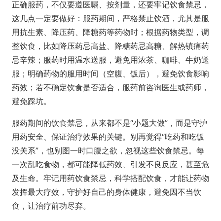
正确服药，不仅要遵医嘱、按剂量，还要牢记饮食禁忌，
这几点一定要做好：服药期间，严格禁止饮酒，尤其是服
用抗生素、降压药、降糖药等药物时；根据药物类型，调
整饮食，比如降压药忌高盐、降糖药忌高糖、解热镇痛药
忌辛辣；服药时用温水送服，避免用浓茶、咖啡、牛奶送
服；明确药物的服用时间（空腹、饭后），避免饮食影响
药效；若不确定饮食是否适合，服药前咨询医生或药师，
避免踩坑。
服药期间的饮食禁忌，从来都不是“小题大做”，而是守护
用药安全、保证治疗效果的关键。别再觉得“吃药和吃饭
没关系”，也别图一时口腹之欲，忽视这些饮食禁忌。每
一次乱吃食物，都可能降低药效、引发不良反应，甚至危
及生命。牢记用药饮食禁忌，科学搭配饮食，才能让药物
发挥最大疗效，守护好自己的身体健康，避免因不当饮
食，让治疗前功尽弃。