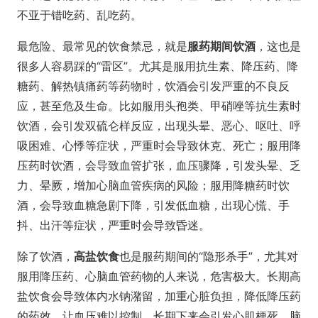
不亚于错吃药、乱吃药。
最危险、最常见的饮食禁忌，就是
服药期间饮酒
，这也是
很多人容易踩的“雷区”。尤其是服用抗生素、降压药、降
糖药、解热镇痛药等药物时，饮酒会引发严重的不良反
应，甚至危及生命。比如服用头孢类、甲硝唑等抗生素时
饮酒，会引发双硫仑样反应，出现头晕、恶心、呕吐、呼
吸困难、心悸等症状，严重时会导致休克、死亡；服用降
压药时饮酒，会导致血管扩张，血压骤降，引发头晕、乏
力、晕厥，增加心脑血管疾病的风险；服用降糖药时饮
酒，会导致血糖急剧下降，引发低血糖，出现心慌、手
抖、出汗等症状，严重时会导致昏迷。
除了饮酒，
高盐饮食
也是服药期间的“隐形杀手”，尤其对
服用降压药、心脑血管药物的人来说，危害极大。长期高
盐饮食会导致体内水钠潴留，加重心脏负担，降低降压药
的药效，让血压难以控制，长期下来会引发心肌梗死、脑