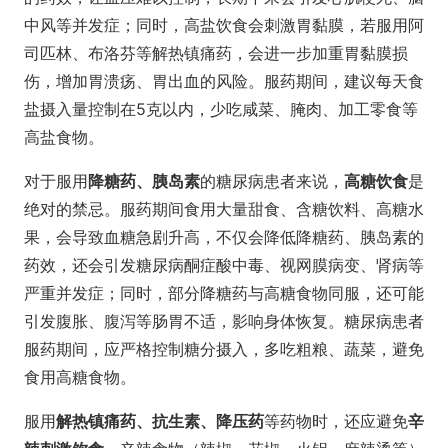
中风等并发症；同时，高盐饮食会刺激胃黏膜，若服用阿
司匹林、布洛芬等解热镇痛药，会进一步加重胃黏膜损
伤，增加胃溃疡、胃出血的风险。服药期间，建议每天食
盐摄入量控制在5克以内，少吃咸菜、腌肉、加工零食等
高盐食物。
对于服用
降糖药、胰岛素
的糖尿病患者来说，
高糖饮食
是
绝对的禁忌。服药期间食用大量甜食、含糖饮料、高糖水
果，会导致血糖急剧升高，不仅会降低降糖药、胰岛素的
药效，还会引发糖尿病酮症酸中毒、视网膜病变、肾病等
严重并发症；同时，部分降糖药与高糖食物同服，还可能
引发腹胀、腹泻等肠胃不适，影响身体恢复。糖尿病患者
服药期间，应严格控制糖分摄入，多吃粗粮、蔬菜，避免
食用高糖食物。
服用
解热镇痛药、抗生素、降压药
等药物时，还应避免
辛