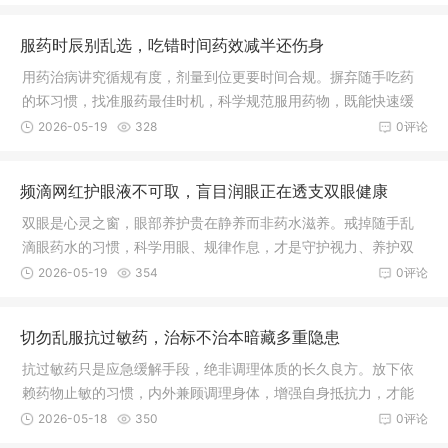
的长久之道。
服药时辰别乱选，吃错时间药效减半还伤身
用药治病讲究循规有度，剂量到位更要时间合规。摒弃随手吃药
的坏习惯，找准服药最佳时机，科学规范服用药物，既能快速缓
解身体病痛，又能最大程度减少药物对身体的伤害，早日恢复健
2026-05-19
328
0评论
康状态。
频滴网红护眼液不可取，盲目润眼正在透支双眼健康
双眼是心灵之窗，眼部养护贵在静养而非药水滋养。戒掉随手乱
滴眼药水的习惯，科学用眼、规律作息，才是守护视力、养护双
眼最稳妥长久的方式。
2026-05-19
354
0评论
切勿乱服抗过敏药，治标不治本暗藏多重隐患
抗过敏药只是应急缓解手段，绝非调理体质的长久良方。放下依
赖药物止敏的习惯，内外兼顾调理身体，增强自身抵抗力，才能
从根本上减少过敏发作，安稳守护身体健康。
2026-05-18
350
0评论