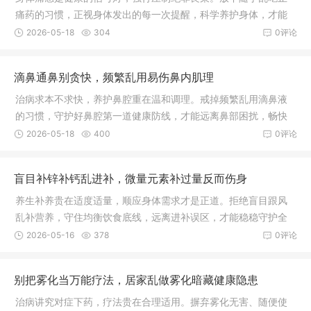
痛药的习惯，正视身体发出的每一次提醒，科学养护身体，才能
远离病痛折磨，守护身心长久安康。
2026-05-18
304
0评论
滴鼻通鼻别贪快，频繁乱用易伤鼻内肌理
治病求本不求快，养护鼻腔重在温和调理。戒掉频繁乱用滴鼻液
的习惯，守护好鼻腔第一道健康防线，才能远离鼻部困扰，畅快
呼吸。
2026-05-18
400
0评论
盲目补锌补钙乱进补，微量元素补过量反而伤身
养生补养贵在适度适量，顺应身体需求才是正道。拒绝盲目跟风
乱补营养，守住均衡饮食底线，远离进补误区，才能稳稳守护全
家人的身体健康。
2026-05-16
378
0评论
别把雾化当万能疗法，居家乱做雾化暗藏健康隐患
治病讲究对症下药，疗法贵在合理适用。摒弃雾化无害、随便使