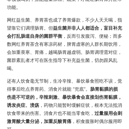
功能。
网红益生菌、养胃茶也成了养胃爆款，不少人天天喝，指
望靠它们调理肠胃。但
益生菌并非人人都适合，盲目补充
会打乱肠道自身的菌群平衡
，反而引发腹泻、便秘；而多
数网红养胃茶含有寒凉药材，脾胃虚寒的人群长期饮用，
会加重畏寒、胃痛，越喝肠胃越虚弱。肠胃调理需对症，
菌群紊乱者才可在医生指导下补充益生菌，切勿跟风乱
喝。
还有人饮食毫无节制，生冷辛辣、暴饮暴食照吃不误，觉
得事后吃点养胃药、消食片就能 “兜底”。
肠胃黏膜的损
伤是不可逆的，辛辣刺激、暴饮暴食会直接划伤胃黏膜，
诱发炎症、溃疡
，药物只能暂时缓解症状，根本无法抵消
饮食带来的伤害。消食片也不能当零食吃，
过量服用会刺
激胃酸大量分泌，加重反酸胃痛
，积食腹胀时偶尔服用即