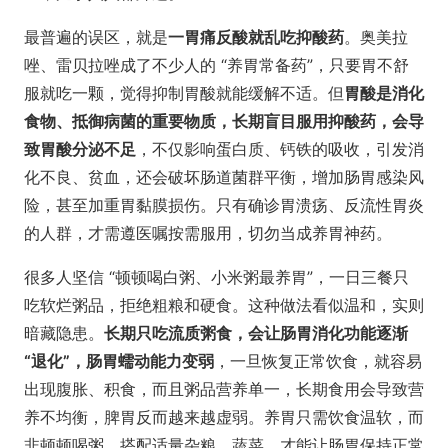
最普遍的误区，就是
一胃痛反酸就乱吃抑酸药
。奥美拉
唑、雷贝拉唑成了不少人的 “养胃常备药”，只要胃不舒
服就吃一颗，觉得抑制胃酸就能缓解不适。但
胃酸是消化
食物、抵御病菌的重要物质，长期盲目服用抑酸药，会导
致胃酸分泌不足
，不仅影响蛋白质、钙铁的吸收，引发消
化不良、贫血，还会破坏肠道菌群平衡，增加肠胃感染风
险，甚至加重胃黏膜损伤。只有确诊胃溃疡、反流性胃炎
的人群，才需遵医嘱按需服用，切勿当成养胃神药。
很多人坚信 “顿顿喝白粥、小米粥最养胃”，一日三餐只
吃软烂粥品，拒绝粗粮和硬食。这种做法看似温和，实则
暗藏隐患。
长期只吃流质粥食，会让肠胃消化功能逐渐
“退化”，肠胃蠕动能力变弱
，一旦恢复正常饮食，就容易
出现腹胀、积食，而且粥品营养单一，长期食用会导致营
养不均衡，脾胃反而越来越虚弱。养胃只需饮食温软，而
非顿顿喝粥，搭配适量杂粮、蔬菜，才能让肠胃保持正常