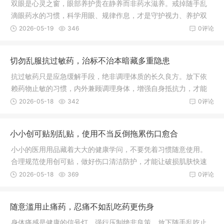
双眼是心灵之窗，眼部养护贵在静养而非药水滋养。戒掉随手乱
滴眼药水的习惯，科学用眼、规律作息，才是守护视力、养护双
眼最稳妥长久的方式。
2026-05-19
346
0评论
切勿乱服抗过敏药，治标不治本暗藏多重隐患
抗过敏药只是应急缓解手段，绝非调理体质的长久良方。放下依
赖药物止敏的习惯，内外兼顾调理身体，增强自身抵抗力，才能
从根本上减少过敏发作，安稳守护身体健康。
2026-05-18
342
0评论
小小创可贴别乱贴，使用不当反倒拖累伤口愈合
小小的医用用品藏着大大的健康学问，不要凭着习惯随意使用。
合理规范使用创可贴，做好伤口清洁防护，才能让破损肌肤快速
愈合，远离皮肤感染困扰。
2026-05-18
369
0评论
随意滥用止痛药，忍痛不如乱吃药更伤身
身体痛感是健康的信号灯，强行压制绝非良策。放下随手乱吃止