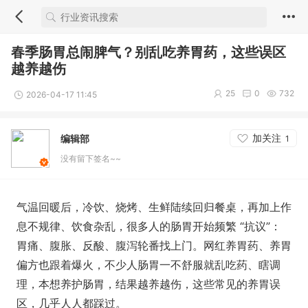
春季肠胃总闹脾气？别乱吃养胃药，这些误区
越养越伤
25
0
732
2026-04-17 11:45
加关注
编辑部
1
没有留下签名~~
气温回暖后，冷饮、烧烤、生鲜陆续回归餐桌，再加上作
息不规律、饮食杂乱，很多人的肠胃开始频繁 “抗议”：
胃痛、腹胀、反酸、腹泻轮番找上门。网红养胃药、养胃
偏方也跟着爆火，不少人肠胃一不舒服就乱吃药、瞎调
理，本想养护肠胃，结果越养越伤，这些常见的养胃误
区，几乎人人都踩过。