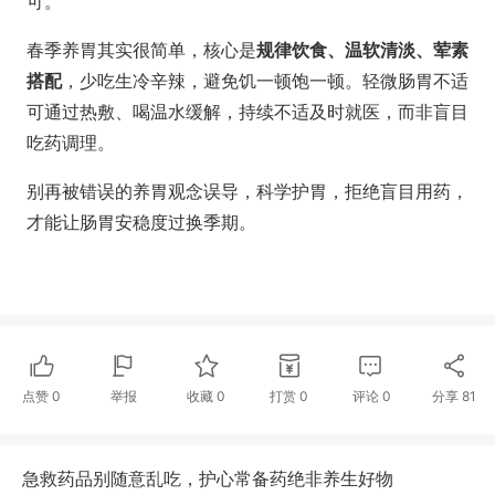
可。
春季养胃其实很简单，核心是
规律饮食、温软清淡、荤素
搭配
，少吃生冷辛辣，避免饥一顿饱一顿。轻微肠胃不适
可通过热敷、喝温水缓解，持续不适及时就医，而非盲目
吃药调理。
别再被错误的养胃观念误导，科学护胃，拒绝盲目用药，
才能让肠胃安稳度过换季期。
点赞
0
举报
收藏
0
打赏
0
评论
0
分享
81
急救药品别随意乱吃，护心常备药绝非养生好物