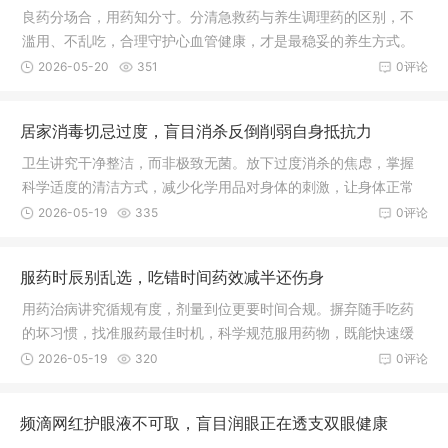
良药分场合，用药知分寸。分清急救药与养生调理药的区别，不
滥用、不乱吃，合理守护心血管健康，才是最稳妥的养生方式。
2026-05-20
351
0评论
居家消毒切忌过度，盲目消杀反倒削弱自身抵抗力
卫生讲究干净整洁，而非极致无菌。放下过度消杀的焦虑，掌握
科学适度的清洁方式，减少化学用品对身体的刺激，让身体正常
接触自然环境，慢慢养好自身免疫力，才是守护一家人平安健康
2026-05-19
335
0评论
的长久之道。
服药时辰别乱选，吃错时间药效减半还伤身
用药治病讲究循规有度，剂量到位更要时间合规。摒弃随手吃药
的坏习惯，找准服药最佳时机，科学规范服用药物，既能快速缓
解身体病痛，又能最大程度减少药物对身体的伤害，早日恢复健
2026-05-19
320
0评论
康状态。
频滴网红护眼液不可取，盲目润眼正在透支双眼健康