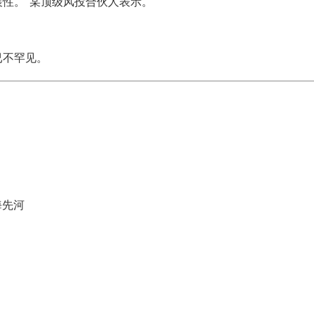
展性。"某顶级风投合伙人表示。
已不罕见。
海先河