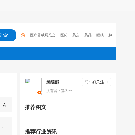
医疗器械展览会
医药
药店
药品
睡眠
肿
瘤
医保
电子处方流转平台
2023
心脑血管疾
病
加关注
编辑部
1
没有留下签名~~
推荐图文
，
推荐行业资讯