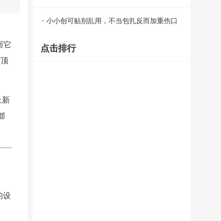
小小创可贴别乱用，不当包扎反而加重伤口
感染
而它
点击排行
球顶
上新
都
的设