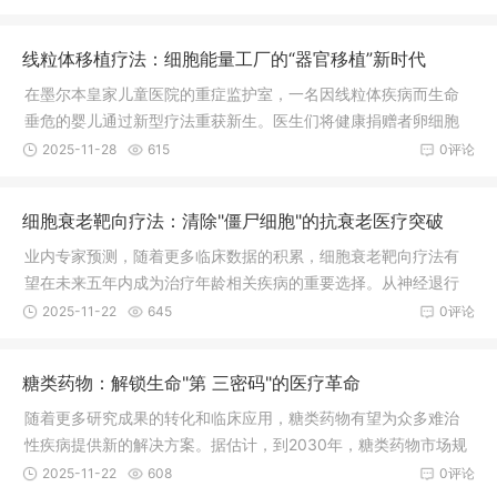
辟全新道路。预计到2035年，该技术相关市场规模将达到500亿
美元，有望为无数患者带来再生希望。
线粒体移植疗法：细胞能量工厂的“器官移植”新时代
在墨尔本皇家儿童医院的重症监护室，一名因线粒体疾病而生命
垂危的婴儿通过新型疗法重获新生。医生们将健康捐赠者卵细胞
中的线粒
2025-11-28
615
0评论
细胞衰老靶向疗法：清除"僵尸细胞"的抗衰老医疗突破
业内专家预测，随着更多临床数据的积累，细胞衰老靶向疗法有
望在未来五年内成为治疗年龄相关疾病的重要选择。从神经退行
性疾病到代谢综合征，从器官纤维化到癌症预防，这一创新疗法
2025-11-22
645
0评论
正在开创健康老龄化的新纪元。预计到2030年，全球抗衰老药物
市场规模将超过300亿美元。
糖类药物：解锁生命"第 三密码"的医疗革命
随着更多研究成果的转化和临床应用，糖类药物有望为众多难治
性疾病提供新的解决方案。据估计，到2030年，糖类药物市场规
模将达到250亿美元，成为生物医药领域的重要增长点，为全球数
2025-11-22
608
0评论