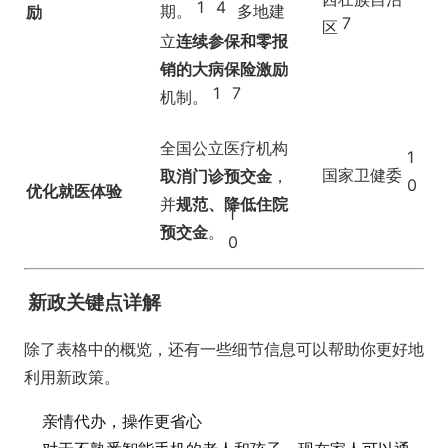
1
4
期。
多地建
励
7
区
立
连续参保和零报
销的大病保险激励
1
7
机制。
全国公立医疗机构
1
国家卫健委
取消门诊预交金
，
0
优化就医体验
并
规范、降低住院
1
预交金
。
0
新政关键点详解
除了表格中的概览，还有一些细节信息可以帮助你更好地
利用新政策。
亲情代办，操作更省心