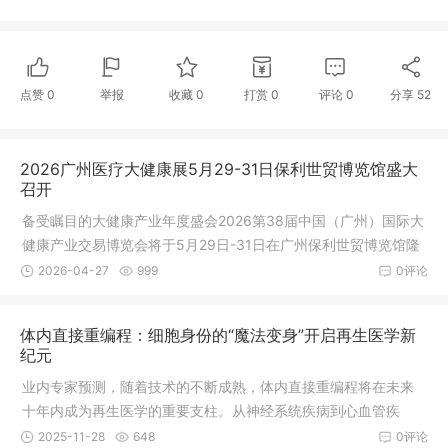
点赞
0
举报
收藏
0
打赏
0
评论
0
分享
52
2026广州医疗大健康展5月29-31日保利世贸博览馆盛大
召开
备受瞩目的大健康产业年度盛会2026第38届中国（广州）国际大
健康产业交易博览会将于5月29日-31日在广州保利世贸博览馆隆
重召开。本次健博会共设：“医疗器械暨医院建设展”“食药同源与
2026-04-27
999
0评论
新渠道电商展”“营养健康与健康原料展”三大主题展，三展联动，
贯通全产业链，一站式对接多元商机。
体内直接重编程：细胞身份的“魔法变身”开启再生医学新
纪元
业内专家预测，随着技术的不断成熟，体内直接重编程将在未来
十年内成为再生医学的重要支柱。从神经系统疾病到心血管疾
病，从代谢性疾病到器官修复，这一创新技术正在为现代医学开
2025-11-28
648
0评论