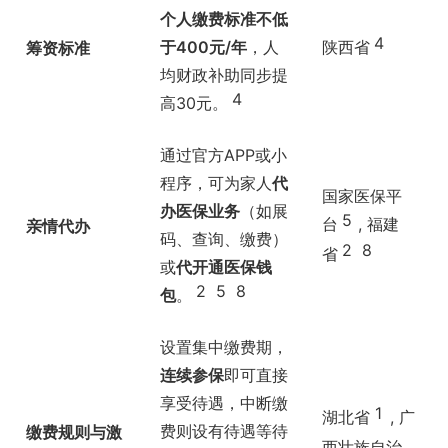
个人缴费标准不低
4
于400元/年
，人
陕西省
筹资标准
均财政补助同步提
4
高30元。
通过官方APP或小
程序，可为家人
代
国家医保平
办医保业务
（如展
5
台
, 福建
亲情代办
码、查询、缴费）
2
8
省
或
代开通医保钱
2
5
8
包
。
设置集中缴费期，
连续参保
即可直接
享受待遇，中断缴
1
湖北省
, 广
费则设有待遇等待
缴费规则与激
西壮族自治