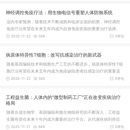
百万患者带来新的希望。
神经调控免疫疗法：用生物电信号重塑人体防御系统
业内专家预测，随着技术不断成熟和临床证据的积累，神经调控
免疫疗法有望在未来五年内成为自身免疫疾病的重要治疗选择。
到2030年，该领域市场规模预计将达到180亿美元，为全球数千
2025-11-22
558
0评论
万自身免疫疾病患者带来新的希望。
病原体特异性T细胞：改写抗感染治疗的新武器
随着基因编辑技术和细胞生产工艺的不断进步，病原体特异性T细
胞疗法有望在未来五年内成为免疫缺陷患者抗感染治疗的重要选
择。从单一病原体到多病原体，从治疗到预防，从自体细胞到通
2025-11-22
593
0评论
用型产品，这种创新的免疫疗法正在开创抗感染治疗的新纪元，
为面临感染威胁的患者提供更加精准、有效的保护。据行业预
工程益生菌：人体内的"微型制药工厂"正在改变疾病治疗
测，到2030年，该领域市场规模有望突破150亿美元，成为细胞
格局
治疗产业的重要增长点。
随着合成生物学、基因编辑和微生物组研究的不断深入，工程益
生菌有望在未来十年内成为重要的治疗平台。从代谢疾病到癌症
治疗，从慢性病管理到预防医学，这种创新的活体药物正在开辟
2025-11-21
649
0评论