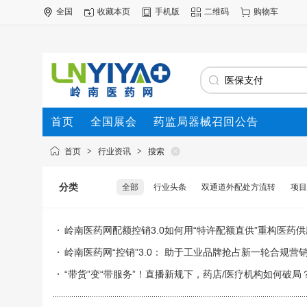
全国
收藏本页
手机版
二维码
购物车
首页
全国展会
药监局器械召回公告
首页
>
行业资讯
>
搜索
分类
全部
行业头条
双通道外配处方流转
项目
岭南医药网配额控销3.0如何用“特许配额直供”重构医药
岭南医药网“控销”3.0： 助于工业品牌抢占新一轮合规营
“带货”变“带服务”！直播新规下，药店/医疗机构如何破局