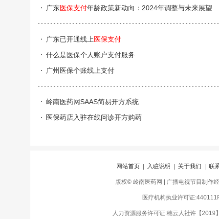
广东
医保支付
年龄政策新动向：2024年调整与未来展望
广东已开通线上
医保支付
什么是医保个人账户支付服务
广州医保个账线上支付
岭南医药网SAAS简易开方系统
医保药店入驻在线问诊开方购药
网站首页
|
入驻说明
|
关于我们
|
联
版权© 岭南医药网 | 广播电视节目制作经营许
医疗机构执业许可证:440111PD
人力资源服务许可证:穗云人社许【2019】01