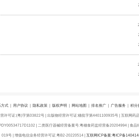
系方式
|
用户协议
|
隐私政策
|
版权声明
|
网站地图
|
排名推广
|
广告服务
|
积分
可证:(粤)字第03822号 | 出版物经营许可证:穗批字第4401100935号 | 互联网药品信
Y00534717D1102 | 二类医疗器械经营备案号:粤穗食药监经营备20204994 | 食品经营
9号 | 增值电信业务经营许可证:粤B2-20220514 |
互联网ICP备案:粤ICP备140414