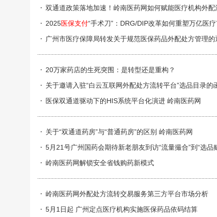
双通道政策落地加速！岭南医药网如何赋能医疗机构外配
2025
医保支付
“手术刀”：DRG/DIP改革如何重塑万亿医
广州市医疗保障局转发关于规范医保药品外配处方管理的
20万家药店的生死突围：是转型还是重构？
关于邀请入驻“白云互联网外配处方流转平台”选品目录的
医保双通道驱动下的HIS系统平台化演进 岭南医药网
关于“双通道药房”与“普通药房”的区别 岭南医药网
5月21号广州国药会期待新老朋友到访“流量撮合”到“选品
岭南医药网​解锁安全省钱购药新模式
岭南医药网外配处方流转交易服务第三方平台市场分析
5月1日起 广州定点医疗机构实施医保药品依码结算