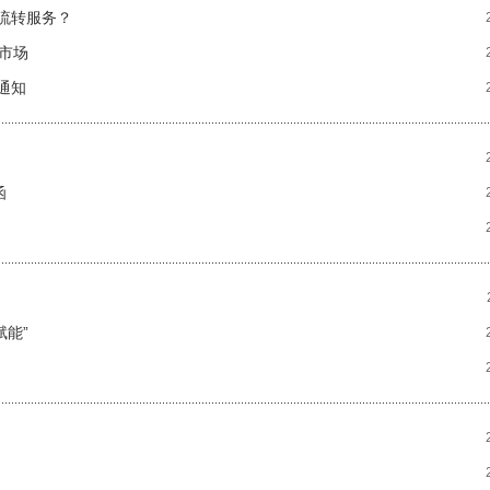
流转服务？
疗市场
通知
函
赋能”