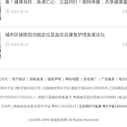
幕！健康居民，医者仁心，公益同行！期待再聚，共享健康
2024-11-12
城市区级医院功能定位及急症后康复护理发展论坛
2024-11-12
系方式
|
用户协议
|
隐私政策
|
版权声明
|
网站地图
|
排名推广
|
广告服务
|
积分
可证:(粤)字第03822号 | 出版物经营许可证:穗批字第4401100935号 | 互联网药品信
Y00534717D1102 | 二类医疗器械经营备案号:粤穗食药监经营备20204994 | 食品经营
9号 | 增值电信业务经营许可证:粤B2-20220514 |
互联网ICP备案:粤ICP备140414
(c)2008-2099 岭南医药网 All Rights Reserved