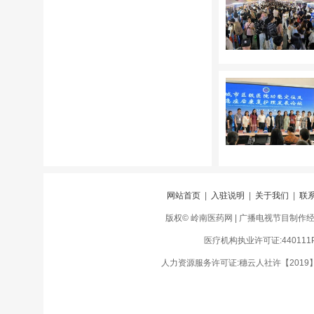
网站首页
|
入驻说明
|
关于我们
|
联
版权© 岭南医药网 | 广播电视节目制作经营许
医疗机构执业许可证:440111PD
人力资源服务许可证:穗云人社许【2019】01