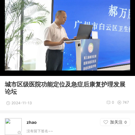
城市区级医院功能定位及急症后康复护理发展
论坛
0
747
2024-11-13
加关注
zhao
0
没有留下签名~~