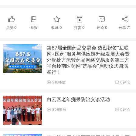
点赞
0
举报
收藏
0
打赏
0
评论
0
分享
71
第87届全国药品交易会 热烈祝贺“互联
网+医药”服务与供应链升级发展大会暨
外配处方流转药品网络交易服务第三方
平台岭南医药网“选品会”启动仪式圆满
举行！
918播放
0评论
白云区老年痴呆防治义诊活动
806播放
0评论