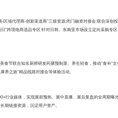
-区域代理商-创新渠道商"三级资源;闭门融资对接会:联合深创
演日"跨境电商选品专区:针对日韩、东南亚市场设立定向采购专区
药膳美食节联合知名厨师研发药膳预制菜、养生轻食，推动"食补"文
.康养之旅"精品线路对接会等体验活动。
100+行业媒体，实现展前预热、展中直播、展后复盘的全周期曝
业长期链接资源，沉淀用户资产。