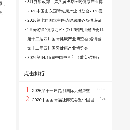
医学健康大会
3月齐聚成都！第八届成都医药健康产业博
源，
览会即将启幕，20+会议抢先看！火热报名
2026中国山东国际健康产业博览会2026夏
坛、
中……
季养生大会
2026第七届国际中医药健康服务及供应链
博览会暨中医药高质量发展生态大会
“医养游食”健康之约~ 第12届四川健博会11.
7重磅开启！
第十二届四川国际健康产业博览会 邀请函
第十二届四川国际健康产业博览会
2026第34/15届中国中西部（重庆·昆明）
医疗器械展览会
点击排行
1
3032
2026第十三届昆明国际大健康暨
2
402
养生养老产业博览会
2026中国国际福祉博览会暨中国国
际康复博览会