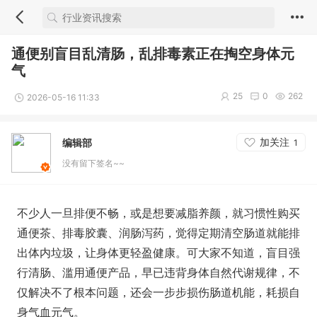
通便别盲目乱清肠，乱排毒素正在掏空身体元
气
25
0
262
2026-05-16 11:33
加关注
编辑部
1
没有留下签名~~
不少人一旦排便不畅，或是想要减脂养颜，就习惯性购买
通便茶、排毒胶囊、润肠泻药，觉得定期清空肠道就能排
出体内垃圾，让身体更轻盈健康。可大家不知道，盲目强
行清肠、滥用通便产品，早已违背身体自然代谢规律，不
仅解决不了根本问题，还会一步步损伤肠道机能，耗损自
身气血元气。