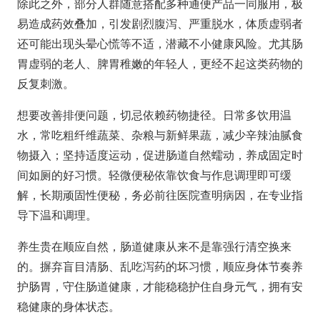
除此之外，部分人群随意搭配多种通便产品一同服用，极
易造成药效叠加，引发剧烈腹泻、严重脱水，体质虚弱者
还可能出现头晕心慌等不适，潜藏不小健康风险。尤其肠
胃虚弱的老人、脾胃稚嫩的年轻人，更经不起这类药物的
反复刺激。
想要改善排便问题，切忌依赖药物捷径。日常多饮用温
水，常吃粗纤维蔬菜、杂粮与新鲜果蔬，减少辛辣油腻食
物摄入；坚持适度运动，促进肠道自然蠕动，养成固定时
间如厕的好习惯。轻微便秘依靠饮食与作息调理即可缓
解，长期顽固性便秘，务必前往医院查明病因，在专业指
导下温和调理。
养生贵在顺应自然，肠道健康从来不是靠强行清空换来
的。摒弃盲目清肠、乱吃泻药的坏习惯，顺应身体节奏养
护肠胃，守住肠道健康，才能稳稳护住自身元气，拥有安
稳健康的身体状态。