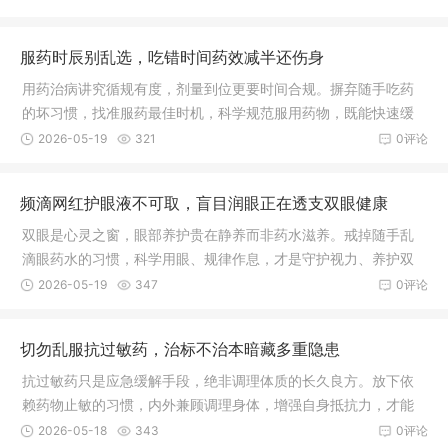
的长久之道。
服药时辰别乱选，吃错时间药效减半还伤身
用药治病讲究循规有度，剂量到位更要时间合规。摒弃随手吃药
的坏习惯，找准服药最佳时机，科学规范服用药物，既能快速缓
解身体病痛，又能最大程度减少药物对身体的伤害，早日恢复健
2026-05-19
321
0评论
康状态。
频滴网红护眼液不可取，盲目润眼正在透支双眼健康
双眼是心灵之窗，眼部养护贵在静养而非药水滋养。戒掉随手乱
滴眼药水的习惯，科学用眼、规律作息，才是守护视力、养护双
眼最稳妥长久的方式。
2026-05-19
347
0评论
切勿乱服抗过敏药，治标不治本暗藏多重隐患
抗过敏药只是应急缓解手段，绝非调理体质的长久良方。放下依
赖药物止敏的习惯，内外兼顾调理身体，增强自身抵抗力，才能
从根本上减少过敏发作，安稳守护身体健康。
2026-05-18
343
0评论