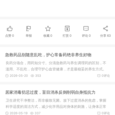
点赞
0
举报
收藏
0
打赏
0
评论
0
分享
63
急救药品别随意乱吃，护心常备药绝非养生好物
良药分场合，用药知分寸。分清急救药与养生调理药的区别，不
滥用、不乱吃，合理守护心血管健康，才是最稳妥的养生方式。
2026-05-20
353
0评论
居家消毒切忌过度，盲目消杀反倒削弱自身抵抗力
卫生讲究干净整洁，而非极致无菌。放下过度消杀的焦虑，掌握
科学适度的清洁方式，减少化学用品对身体的刺激，让身体正常
接触自然环境，慢慢养好自身免疫力，才是守护一家人平安健康
2026-05-19
337
0评论