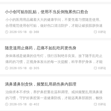
小小创可贴别乱贴，使用不当反倒拖累伤口愈合
小小的医用用品藏着大大的健康学问，不要凭着习惯随意使用。
合理规范使用创可贴，做好伤口清洁防护，才能让破损肌肤快速
愈合，远离皮肤感染困扰。
2026-05-18
369
0评论
随意滥用止痛药，忍痛不如乱吃药更伤身
身体痛感是健康的信号灯，强行压制绝非良策。放下随手乱吃止
痛药的习惯，正视身体发出的每一次提醒，科学养护身体，才能
远离病痛折磨，守护身心长久安康。
2026-05-18
305
0评论
滴鼻通鼻别贪快，频繁乱用易伤鼻内肌理
治病求本不求快，养护鼻腔重在温和调理。戒掉频繁乱用滴鼻液
的习惯，守护好鼻腔第一道健康防线，才能远离鼻部困扰，畅快
呼吸。
2026-05-18
402
0评论