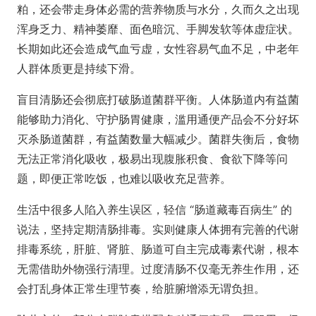
粕，还会带走身体必需的营养物质与水分，久而久之出现
浑身乏力、精神萎靡、面色暗沉、手脚发软等体虚症状。
长期如此还会造成气血亏虚，女性容易气血不足，中老年
人群体质更是持续下滑。
盲目清肠还会彻底打破肠道菌群平衡。人体肠道内有益菌
能够助力消化、守护肠胃健康，滥用通便产品会不分好坏
灭杀肠道菌群，有益菌数量大幅减少。菌群失衡后，食物
无法正常消化吸收，极易出现腹胀积食、食欲下降等问
题，即便正常吃饭，也难以吸收充足营养。
生活中很多人陷入养生误区，轻信 “肠道藏毒百病生” 的
说法，坚持定期清肠排毒。实则健康人体拥有完善的代谢
排毒系统，肝脏、肾脏、肠道可自主完成毒素代谢，根本
无需借助外物强行清理。过度清肠不仅毫无养生作用，还
会打乱身体正常生理节奏，给脏腑增添无谓负担。