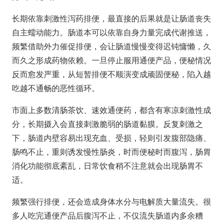
长期依靠刺激性泻药排便，最直接的后果就是让肠道丧失
自主蠕动能力。肠道本可以依靠自身力量完成代谢推送，
频繁借助外力催促排便，会让肠道慢慢变得迟钝慵懒，久
而久之形成药物依赖。一旦停止服用通便产品，便秘情况
反而愈发严重，从短暂排便不顺演变成顽固便秘，陷入越
吃越不通畅的恶性循环。
市面上多数清肠茶饮、速效通便药，都含有寒凉刺激性成
分，长期摄入会直接刺激脆弱的肠道黏膜。反复刺激之
下，肠道内壁容易出现充血、受损，轻则引发腹部隐痛、
肠鸣不止，重则诱发慢性肠炎，时而便秘时而腹泻，肠胃
消化功能彻底紊乱，日常饮食稍不注意就会出现肠胃不
适。
频繁强行排便，还会造成身体水分与电解质大量流失。很
多人吃完通便产品后腹泻不止，不仅流失肠道内多余糟