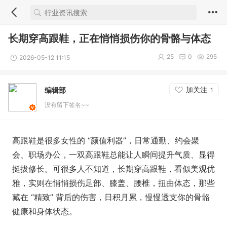
长期穿高跟鞋，正在悄悄损伤你的骨骼与体态
25
0
295
2026-05-12 11:15
加关注
编辑部
1
没有留下签名~~
高跟鞋是很多女性的 “颜值利器”，日常通勤、约会聚
会、职场办公，一双高跟鞋总能让人瞬间提升气质、显得
挺拔修长。可很多人不知道，长期穿高跟鞋，看似美观优
雅，实则在悄悄损伤足部、膝盖、腰椎，扭曲体态，那些
藏在 “精致” 背后的伤害，日积月累，慢慢透支你的骨骼
健康和身体状态。