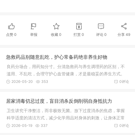
点赞
0
举报
收藏
0
打赏
0
评论
0
分享
49
急救药品别随意乱吃，护心常备药绝非养生好物
良药分场合，用药知分寸。分清急救药与养生调理药的区别，不
滥用、不乱吃，合理守护心血管健康，才是最稳妥的养生方式。
2026-05-20
353
0评论
居家消毒切忌过度，盲目消杀反倒削弱自身抵抗力
卫生讲究干净整洁，而非极致无菌。放下过度消杀的焦虑，掌握
科学适度的清洁方式，减少化学用品对身体的刺激，让身体正常
接触自然环境，慢慢养好自身免疫力，才是守护一家人平安健康
2026-05-19
337
0评论
的长久之道。