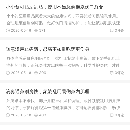
小小创可贴别乱贴，使用不当反倒拖累伤口愈合
小小的医用用品藏着大大的健康学问，不要凭着习惯随意使用。
合理规范使用创可贴，做好伤口清洁防护，才能让破损肌肤快速
愈合，远离皮肤感染困扰。
2026-05-18
371
0评论
随意滥用止痛药，忍痛不如乱吃药更伤身
身体痛感是健康的信号灯，强行压制绝非良策。放下随手乱吃止
痛药的习惯，正视身体发出的每一次提醒，科学养护身体，才能
远离病痛折磨，守护身心长久安康。
2026-05-18
306
0评论
滴鼻通鼻别贪快，频繁乱用易伤鼻内肌理
治病求本不求快，养护鼻腔重在温和调理。戒掉频繁乱用滴鼻液
的习惯，守护好鼻腔第一道健康防线，才能远离鼻部困扰，畅快
呼吸。
2026-05-18
403
0评论