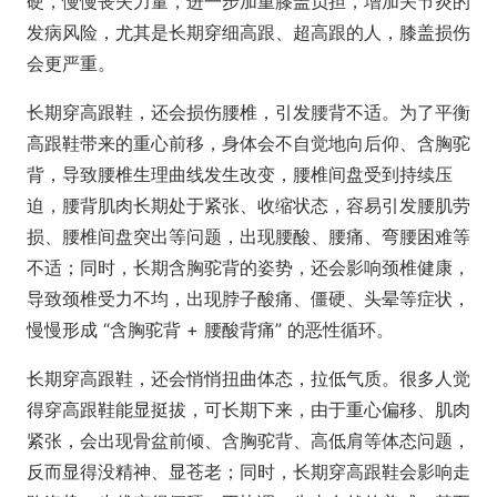
硬，慢慢丧失力量，进一步加重膝盖负担，增加关节炎的
发病风险，尤其是长期穿细高跟、超高跟的人，膝盖损伤
会更严重。
长期穿高跟鞋，还会损伤腰椎，引发腰背不适。为了平衡
高跟鞋带来的重心前移，身体会不自觉地向后仰、含胸驼
背，导致腰椎生理曲线发生改变，腰椎间盘受到持续压
迫，腰背肌肉长期处于紧张、收缩状态，容易引发腰肌劳
损、腰椎间盘突出等问题，出现腰酸、腰痛、弯腰困难等
不适；同时，长期含胸驼背的姿势，还会影响颈椎健康，
导致颈椎受力不均，出现脖子酸痛、僵硬、头晕等症状，
慢慢形成 “含胸驼背 + 腰酸背痛” 的恶性循环。
长期穿高跟鞋，还会悄悄扭曲体态，拉低气质。很多人觉
得穿高跟鞋能显挺拔，可长期下来，由于重心偏移、肌肉
紧张，会出现骨盆前倾、含胸驼背、高低肩等体态问题，
反而显得没精神、显苍老；同时，长期穿高跟鞋会影响走