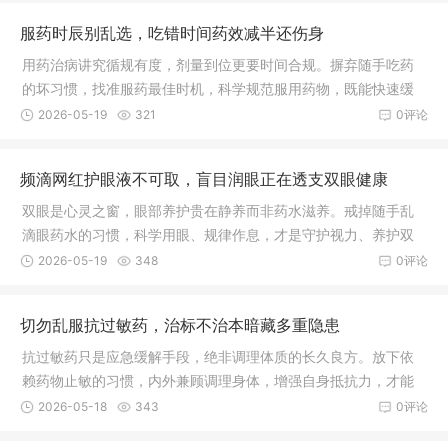
服药时辰别乱选，吃错时间药效减半还伤身
用药治病讲究循规有度，剂量到位更要时间合规。摒弃随手吃药
的坏习惯，找准服药最佳时机，科学规范服用药物，既能快速缓
解身体病痛，又能最大程度减少药物对身体的伤害，早日恢复健
2026-05-19
321
0评论
康状态。
频滴网红护眼液不可取，盲目润眼正在透支双眼健康
双眼是心灵之窗，眼部养护贵在静养而非药水滋养。戒掉随手乱
滴眼药水的习惯，科学用眼、规律作息，才是守护视力、养护双
眼最稳妥长久的方式。
2026-05-19
348
0评论
切勿乱服抗过敏药，治标不治本暗藏多重隐患
抗过敏药只是应急缓解手段，绝非调理体质的长久良方。放下依
赖药物止敏的习惯，内外兼顾调理身体，增强自身抵抗力，才能
从根本上减少过敏发作，安稳守护身体健康。
2026-05-18
343
0评论