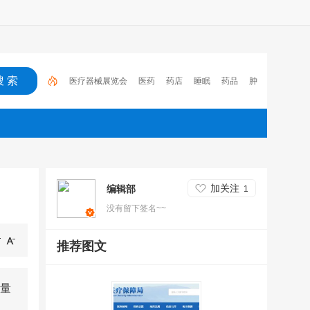
医疗器械展览会
医药
药店
睡眠
药品
肿
瘤
医保
电子处方流转平台
2023
心脑血管疾
病
加关注
编辑部
1
没有留下签名~~
推荐图文
量