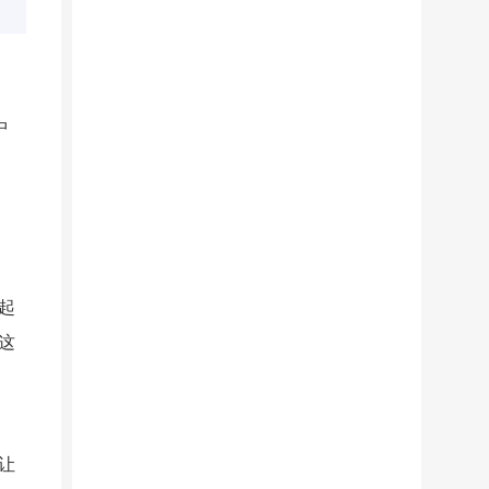
中
起
这
让