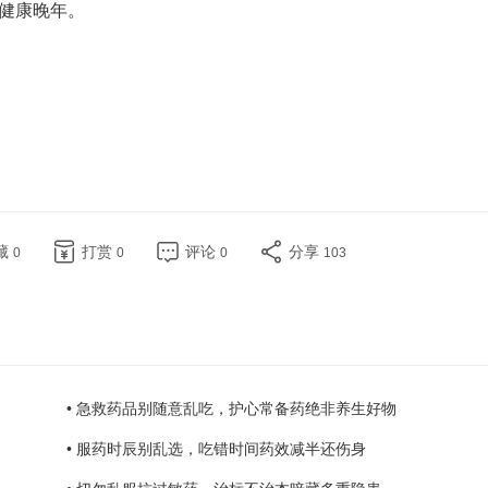
健康晚年。
藏
打赏
评论
分享
0
0
0
103
• 急救药品别随意乱吃，护心常备药绝非养生好物
• 服药时辰别乱选，吃错时间药效减半还伤身