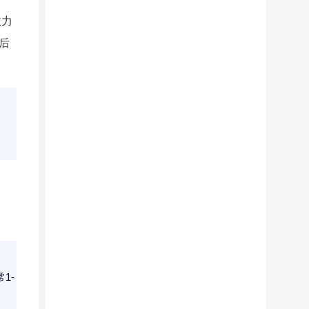
效力
后
1-