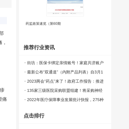
药监政策速览（第60期
部
痛，
推荐行业资讯
街坊：医保卡绑定亲情账号！家庭共济账户
最新公布“双通道”（内附产品列表）自3月1
日起，广州市执行《广东省基本医疗保险、
2023两会“药点”来了！政府工作报告：推进
疱疹
工伤保险和生育保险药品目录（2023年
药品集采、中医药创新、急需药进保……
135家三级医院采购联盟组建！将采购神经
经痛
版）》
介入、外周介入耗材，议价、谈判、竞
2022年医疗保障事业发展统计快报，275种
价......
谈判药报销1.8亿人次......
点击排行