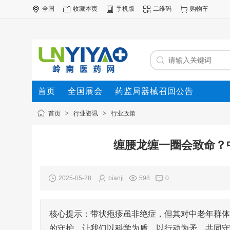
全国
收藏本页
手机版
二维码
购物车
首页
全国展会
药监局器械召回公告
首页
>
行业资讯
>
行业政策
缠腰龙缠一圈会致命？
2025-05-28
bianji
598
0
核心提示：带状疱疹虽非绝症，但其对中老年群体
的守护。让我们以科学为盾，以行动为矛，共同守