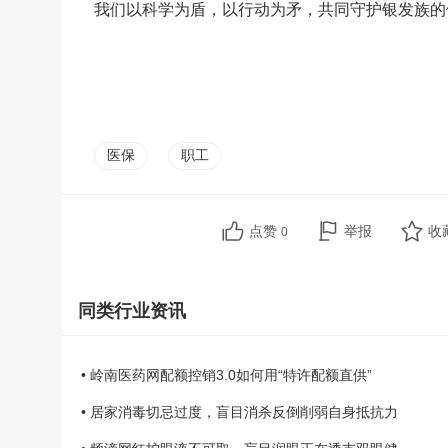
我们以科学为盾，以行动为矛，共同守护银发族的
医保
职工
点赞
举报
收
0
同类行业资讯
• 岭南医药网配额控销3.0如何用“特许配额直供”
• 居家消毒切忌过度，盲目消杀反倒削弱自身抵抗力