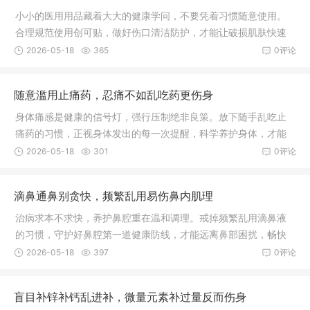
小小的医用用品藏着大大的健康学问，不要凭着习惯随意使用。
合理规范使用创可贴，做好伤口清洁防护，才能让破损肌肤快速
愈合，远离皮肤感染困扰。
2026-05-18
365
0评论
随意滥用止痛药，忍痛不如乱吃药更伤身
身体痛感是健康的信号灯，强行压制绝非良策。放下随手乱吃止
痛药的习惯，正视身体发出的每一次提醒，科学养护身体，才能
远离病痛折磨，守护身心长久安康。
2026-05-18
301
0评论
滴鼻通鼻别贪快，频繁乱用易伤鼻内肌理
治病求本不求快，养护鼻腔重在温和调理。戒掉频繁乱用滴鼻液
的习惯，守护好鼻腔第一道健康防线，才能远离鼻部困扰，畅快
呼吸。
2026-05-18
397
0评论
盲目补锌补钙乱进补，微量元素补过量反而伤身