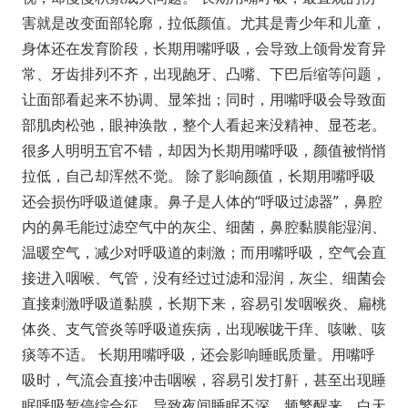
害就是改变面部轮廓，拉低颜值。尤其是青少年和儿童，
身体还在发育阶段，长期用嘴呼吸，会导致上颌骨发育异
常、牙齿排列不齐，出现龅牙、凸嘴、下巴后缩等问题，
让面部看起来不协调、显笨拙；同时，用嘴呼吸会导致面
部肌肉松弛，眼神涣散，整个人看起来没精神、显苍老。
很多人明明五官不错，却因为长期用嘴呼吸，颜值被悄悄
拉低，自己却浑然不觉。 除了影响颜值，长期用嘴呼吸
还会损伤呼吸道健康。鼻子是人体的“呼吸过滤器”，鼻腔
内的鼻毛能过滤空气中的灰尘、细菌，鼻腔黏膜能湿润、
温暖空气，减少对呼吸道的刺激；而用嘴呼吸，空气会直
接进入咽喉、气管，没有经过过滤和湿润，灰尘、细菌会
直接刺激呼吸道黏膜，长期下来，容易引发咽喉炎、扁桃
体炎、支气管炎等呼吸道疾病，出现喉咙干痒、咳嗽、咳
痰等不适。 长期用嘴呼吸，还会影响睡眠质量。用嘴呼
吸时，气流会直接冲击咽喉，容易引发打鼾，甚至出现睡
眠呼吸暂停综合征，导致夜间睡眠不深、频繁醒来，白天