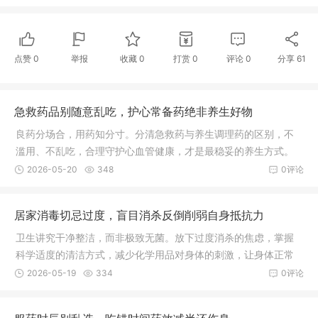
点赞
0
举报
收藏
0
打赏
0
评论
0
分享
61
急救药品别随意乱吃，护心常备药绝非养生好物
良药分场合，用药知分寸。分清急救药与养生调理药的区别，不
滥用、不乱吃，合理守护心血管健康，才是最稳妥的养生方式。
2026-05-20
348
0评论
居家消毒切忌过度，盲目消杀反倒削弱自身抵抗力
卫生讲究干净整洁，而非极致无菌。放下过度消杀的焦虑，掌握
科学适度的清洁方式，减少化学用品对身体的刺激，让身体正常
接触自然环境，慢慢养好自身免疫力，才是守护一家人平安健康
2026-05-19
334
0评论
的长久之道。