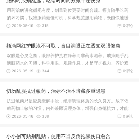
服药时辰别乱选，吃错时间药效减半还伤身
用药治病讲究循规有度，剂量到位更要时间合规。摒弃随手吃药
的坏习惯，找准服药最佳时机，科学规范服用药物，既能快速缓
解身体病痛，又能最大程度减少药物对身体的伤害，早日恢复健
2026-05-19
315
0评论
康状态。
频滴网红护眼液不可取，盲目润眼正在透支双眼健康
双眼是心灵之窗，眼部养护贵在静养而非药水滋养。戒掉随手乱
滴眼药水的习惯，科学用眼、规律作息，才是守护视力、养护双
眼最稳妥长久的方式。
2026-05-19
344
0评论
切勿乱服抗过敏药，治标不治本暗藏多重隐患
抗过敏药只是应急缓解手段，绝非调理体质的长久良方。放下依
赖药物止敏的习惯，内外兼顾调理身体，增强自身抵抗力，才能
从根本上减少过敏发作，安稳守护身体健康。
2026-05-18
339
0评论
小小创可贴别乱贴，使用不当反倒拖累伤口愈合