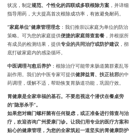
状况，制定
规范、个性化的四联或多联根除方案
，并详细
指导用药，大大提高首次根除成功率，有效避免耐药。
“家庭单位”健康管理理念
：我们推崇以家庭为单位的防治
策略。可为您的家庭提供
便捷的家庭筛查套餐
，并根据所
有成员的检测结果，提供
专业的共同治疗或防护建议
，彻
底打破家庭内的感染循环。
中医调理与愈后养护
：根除治疗可能带来肠道菌群紊乱等
副作用。我们的中医专家可提供
健脾益胃、扶正祛邪
的中
药调理，缓解不适，帮助恢复胃肠道功能，巩固疗效。
胃健康是全家幸福的基石。不要忽视这个潜伏在餐桌旁
的“隐形杀手”。
如果您对幽门螺杆菌有任何疑虑，或正准备进行筛查与治
疗，欢迎咨询广州爱康门诊。让我们用专业的医疗方案和
贴心的健康管理，为您的全家筑起一道坚实的胃健康防护