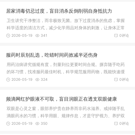
居家消毒切忌过度，盲目消杀反倒削弱自身抵抗力
卫生讲究干净整洁，而非极致无菌。放下过度消杀的焦虑，掌握
科学适度的清洁方式，减少化学用品对身体的刺激，让身体正常
接触自然环境，慢慢养好自身免疫力，才是守护一家人平安健康
2026-05-19
341
0评论
的长久之道。
服药时辰别乱选，吃错时间药效减半还伤身
用药治病讲究循规有度，剂量到位更要时间合规。摒弃随手吃药
的坏习惯，找准服药最佳时机，科学规范服用药物，既能快速缓
解身体病痛，又能最大程度减少药物对身体的伤害，早日恢复健
2026-05-19
324
0评论
康状态。
频滴网红护眼液不可取，盲目润眼正在透支双眼健康
双眼是心灵之窗，眼部养护贵在静养而非药水滋养。戒掉随手乱
滴眼药水的习惯，科学用眼、规律作息，才是守护视力、养护双
眼最稳妥长久的方式。
2026-05-19
350
0评论