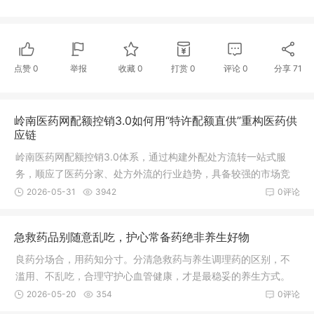
点赞
0
举报
收藏
0
打赏
0
评论
0
分享
71
岭南医药网配额控销3.0如何用“特许配额直供”重构医药供
应链
岭南医药网配额控销3.0体系，通过构建外配处方流转一站式服
务，顺应了医药分家、处方外流的行业趋势，具备较强的市场竞
争力。未来，通过深化数字化运营、优化供应链管理及拓展健康
2026-05-31
3942
0评论
服务生态，有望在医疗互联网领域占据更重要的市场地位。
急救药品别随意乱吃，护心常备药绝非养生好物
良药分场合，用药知分寸。分清急救药与养生调理药的区别，不
滥用、不乱吃，合理守护心血管健康，才是最稳妥的养生方式。
2026-05-20
354
0评论