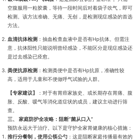
空腹服用一粒胶囊，等待一段时间后对着袋子吹气，即可
检测。该方法准确、无痛、无创，是检测现症感染的首选
方法。
血清抗体检测
：抽血检查血液中是否有Hp抗体。但需注
意，抗体阳性只能说明曾经感染，不能区分是现症感染还
是过去感染已痊愈。
粪便抗原检测
：检测粪便中是否有Hp抗原，准确性较
高，适用于儿童和不便做呼气试验的人群。
【专家建议】
：对于有胃癌家族史、或长期存在胃痛、腹
胀、反酸、嗳气等消化道症状的成员，建议主动进行筛
查。
三、 家庭防护全攻略：阻断“菌从口入”
预防永远大于治疗。以下是守护全家胃健康的核心措施：
推行分餐制，使用公筷公勺
：这是阻断家庭传播最有效的