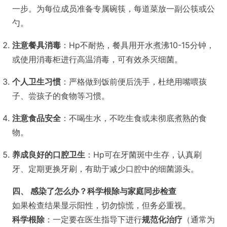
一步。为每位成员准备专属碗筷，每道菜放一副公筷或公
勺。
注意餐具消毒
：Hp不耐热，餐具用开水煮沸10-15分钟，
或使用消毒柜进行高温消毒，可有效杀灭细菌。
个人卫生习惯
：严格做到饭前便后洗手，杜绝用嘴喂孩
子、尝孩子的食物等习惯。
注意食品安全
：不喝生水，不吃生食或未彻底煮熟的食
物。
养成良好的口腔卫生
：Hp可在牙菌斑中生存，认真刷
牙、定期更换牙刷，有助于减少口腔中的细菌源头。
四、 感染了怎么办？科学根除与家庭同步检查
如果检查结果显示阳性，切勿惊慌，但务必重视。
科学根除
：一定要在医生指导下进行
规范化治疗
（通常为