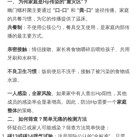
一、 为何家庭是Hp传染的“重灾区”？
幽门螺杆菌主要通过
“口-口”
和
“粪-口”
途径传播。家庭
的共餐习惯，为它的传播提供了温床。
共餐制
：不使用公筷公勺，餐具交叉使用，是家庭内部传
播的最主要方式。
亲密接触
：情侣接吻、家长将食物嚼碎后喂给孩子、共用
牙刷和水杯等。
不良卫生习惯
：饭前便后不洗手，接触了被污染的食物或
水源。
一人感染，全家风险
。如果家中有人查出Hp阳性，其他
成员的感染率会显著增高。因此，防治Hp需要一个
家庭
整体
的策略。
二、 如何筛查？简单无痛的检测方法
怀疑自己或家人可能感染？筛查方法简单快捷：
碳13或碳14呼气试验
：这是国际公认的“金标准”。只需