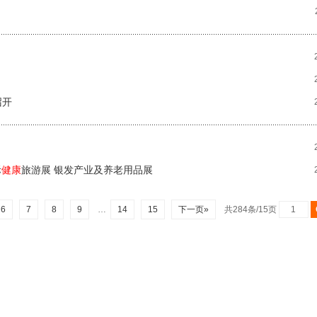
召开
际
健康
旅游展 银发产业及养老用品展
6
7
8
9
…
14
15
下一页»
共284条/15页