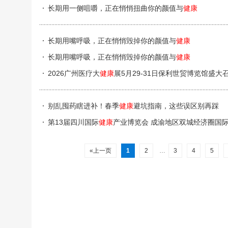
长期用一侧咀嚼，正在悄悄扭曲你的颜值与
健康
长期用嘴呼吸，正在悄悄毁掉你的颜值与
健康
长期用嘴呼吸，正在悄悄毁掉你的颜值与
健康
2026广州医疗大
健康
展5月29-31日保利世贸博览馆盛大
别乱囤药瞎进补！春季
健康
避坑指南，这些误区别再踩
第13届四川国际
健康
产业博览会 成渝地区双城经济圈国
«上一页
1
2
…
3
4
5