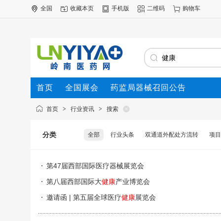
全国
收藏本页
手机版
二维码
购物车
首页
全国展会
药监局器械召回公告
首页
>
行业资讯
>
搜索
分类
全部
行业头条
双通道外配处方流转
项目
第47届西部国际医疗器械展览会
第八届西部国际大
健康
产业博览会
邀请函 | 第五届全球医疗
健康
展览会