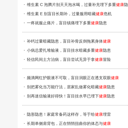
维生素 C 泡腾片别天天泡水喝，过量补充埋下多重
健康
隐
维生素 E 别盲目长期补，过量服用暗藏
健康
危机
一疼就服止痛片，盲目镇痛埋下多重
健康
隐患
补钙过量暗藏隐患，盲目补骨反倒拖累身体
健康
小病总爱扎堆输液，盲目挂水暗藏多重
健康
隐患
轻信民间土方治病，盲目尝试无异于拿
健康
冒险
频滴网红护眼液不可取，盲目润眼正在透支双眼
健康
别把雾化当万能疗法，居家乱做雾化暗藏
健康
隐患
别再迷信输液好得快！盲目挂水早已埋下
健康
隐患
隐形隐患！家庭常备药这样存，等于给
健康
埋雷
长期单侧肩背包，正在悄悄扭曲你的体态与
健康