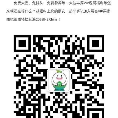
免费大巴、免排队、免费餐券等一大波丰厚
观展福利等您
VIP
来领还在等什么？赶紧叫上您的朋友一起
扫码
加入展会
买家
“
”
VIP
团吧组团轻松逛遍
！
2023IHE China