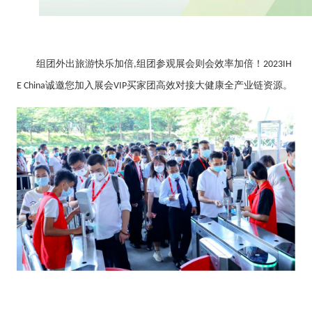
组团外出旅游快乐加倍
组团参观展会则会效率加
倍！
,
2023IH
诚邀您加入展会
买家团高效对接大健康全产业链资源
。
E China
VIP