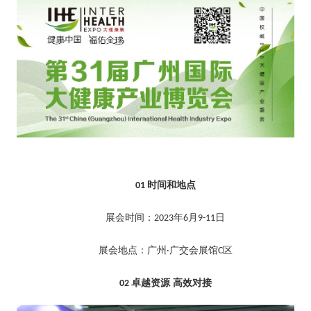
时间和地点
01
展会
时间：
年
月
日
2023
6
9-11
展会地点
：
广州
广交会展馆
区
·
C
卓越资源 高效对接
02