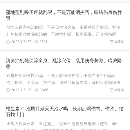
蒲地蓝别嗓子疼就乱喝，不是万能消炎药，喝错伤身伤脾
胃
蒲地蓝是寒凉治病药，不是日常清火茶、不是感冒万能药。实热
红肿短期对症喝能治病，不对症乱喝、长期乱喝，只会损伤脾
胃、拖垮免疫力。
2026-06-27
2821
0评论
清凉油别随便涂全身、乱涂穴位，乱用伤身刺激、暗藏隐
患
它是外用刺激性药品，不是万能保健神器，不能当养生用品乱
涂、瞎涂、全身涂、穴位涂。用对可短暂舒缓，乱用只会悄悄伤
身。
2026-06-26
3066
0评论
维生素 C 泡腾片别天天泡水喝，长期乱喝伤胃、伤肾、结
石找上门
正常人饮食正常，果蔬充足，完全不需要额外泡腾片进补。养生