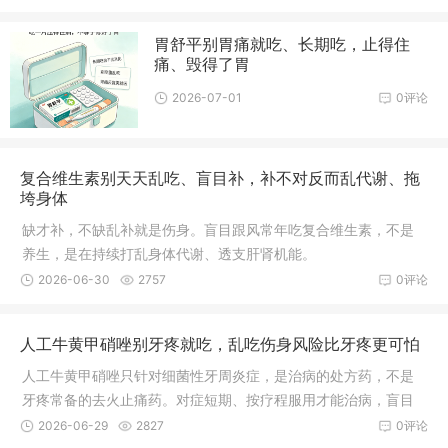
胃舒平别胃痛就吃、长期吃，止得住
痛、毁得了胃
2026-07-01
0评论
复合维生素别天天乱吃、盲目补，补不对反而乱代谢、拖
垮身体
缺才补，不缺乱补就是伤身。盲目跟风常年吃复合维生素，不是
养生，是在持续打乱身体代谢、透支肝肾机能。
2026-06-30
2757
0评论
人工牛黄甲硝唑别牙疼就吃，乱吃伤身风险比牙疼更可怕
人工牛黄甲硝唑只针对细菌性牙周炎症，是治病的处方药，不是
牙疼常备的去火止痛药。对症短期、按疗程服用才能治病，盲目
乱吃、随意停药、酒后服用，只会伤身害体，得不偿失。
2026-06-29
2827
0评论