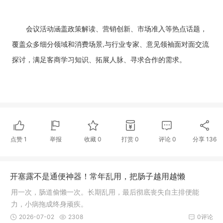
会议活动涵盖政策解读、营销创新、市场准入等热点话题，
覆盖众多细分领域和消费场景
与行业专家、意见领袖面对面交流
,
探讨，满足客商学习知识、拓展人脉、寻求合作的需求。
点赞
1
举报
收藏
0
打赏
0
评论
0
分享
136
开塞露不是通便神器！常年乱用，把肠子越用越懒
用一次，肠道偷懒一次。长期乱用，最后彻底丧失自主排便能
力，小病拖成终身顽疾。
2026-07-02
2308
0评论