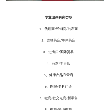
专业团体买家类型
、代理商
经销商
批发商
1
/
/
、连锁药店
单体药店
2
/
、进出口
国际贸易
3
/
、商超
零售店
4
/
、健康产品直营店
5
、医院
专科门诊
6
/
、微商
社交电商
新零售
7
/
/
、电商
跨境电商
8
/