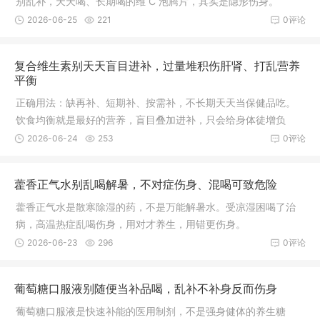
别乱补，天天喝、长期喝的维 C 泡腾片，其实是隐形伤身。
2026-06-25
221
0评论
复合维生素别天天盲目进补，过量堆积伤肝肾、打乱营养
平衡
正确用法：缺再补、短期补、按需补，不长期天天当保健品吃。
饮食均衡就是最好的营养，盲目叠加进补，只会给身体徒增负
担，得不偿失。
2026-06-24
253
0评论
藿香正气水别乱喝解暑，不对症伤身、混喝可致危险
藿香正气水是散寒除湿的药，不是万能解暑水。受凉湿困喝了治
病，高温热症乱喝伤身，用对才养生，用错更伤身。
2026-06-23
296
0评论
葡萄糖口服液别随便当补品喝，乱补不补身反而伤身
葡萄糖口服液是快速补能的医用制剂，不是强身健体的养生糖