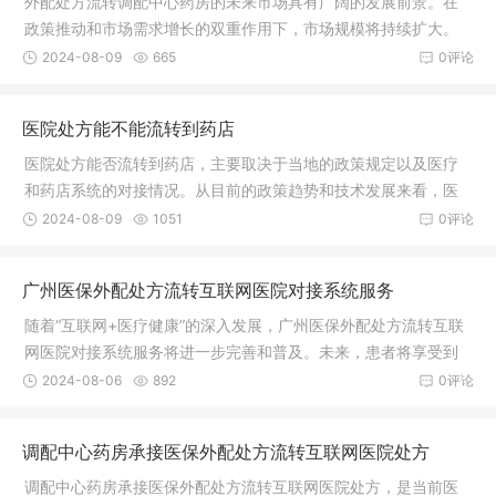
外配处方流转调配中心药房的未来市场具有广阔的发展前景。在
政策推动和市场需求增长的双重作用下，市场规模将持续扩大。
然而，面对日益激烈的市场竞争和患者日益增长的专业化服务需
2024-08-09
665
0评论
求，外配处方流转调配中心药房需要不断加强自身建设和发展策
略的调整以适应市场的变化。
医院处方能不能流转到药店
医院处方能否流转到药店，主要取决于当地的政策规定以及医疗
和药店系统的对接情况。从目前的政策趋势和技术发展来看，医
院处方流转到药店是可行的，并且正在逐步推广和实现。
2024-08-09
1051
0评论
广州医保外配处方流转互联网医院对接系统服务
随着“互联网+医疗健康”的深入发展，广州医保外配处方流转互联
网医院对接系统服务将进一步完善和普及。未来，患者将享受到
更加便捷、高效、安全的医保服务体验。同时，这也将推动广州
2024-08-06
892
0评论
医保事业的高质量发展，为人民群众提供更加优质的医疗保障服
务。
调配中心药房承接医保外配处方流转互联网医院处方
调配中心药房承接医保外配处方流转互联网医院处方，是当前医